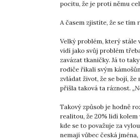
pocitu, že je proti němu ce
A časem zjistíte, že se tím
Velký problém, který stále 
vidí jako svůj problém třeba 
zavázat tkaničky. Já to tak
rodiče říkali svým kámošům
zvládat život, že se bojí, ž
přišla taková ta ráznost.
„N
Takový způsob je hodně roz
realitou, že 20% lidí kolem 
kde se to považuje za vylo
nemají vůbec česká jména, 