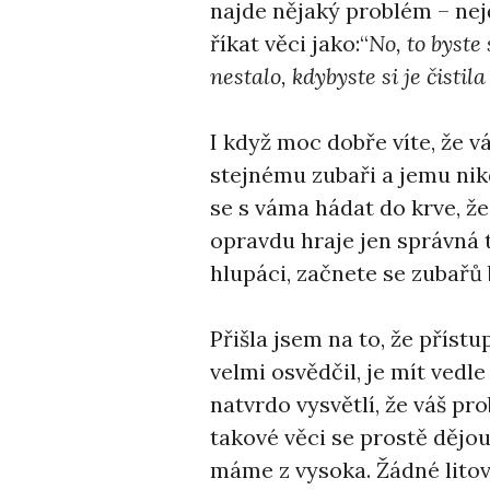
najde nějaký problém – nejč
říkat věci jako:“
No, to byste 
nestalo, kdybyste si je čistil
I když moc dobře víte, že v
stejnému zubaři a jemu nik
se s váma hádat do krve, že 
opravdu hraje jen správná t
hlupáci, začnete se zubařů 
Přišla jsem na to, že příst
velmi osvědčil, je mít ved
natvrdo vysvětlí, že váš pro
takové věci se prostě dějou. 
máme z vysoka. Žádné litov