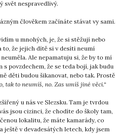
lý svět nespravedlivý.
 rázným člověkem začínáte stávat vy sami.
vidím u mnohých, je, že si stěžují nebo
to, že jejich dítě si v desíti neumí
y neuměla. Ale nepamatuju si, že by to mí
 s povzdechem, že se teda bojí, jak budu
e mě děti budou šikanovat, nebo tak. Prostě
o, tak to neumíš, no. Zas umíš jiné věci.“
šířený u nás ve Slezsku. Tam je tvrdou
vás jsou cizinci, že chodíte do školy tam,
učenou lokalitu, že máte kamarády, co
a ještě v devadesátých letech, kdy jsem