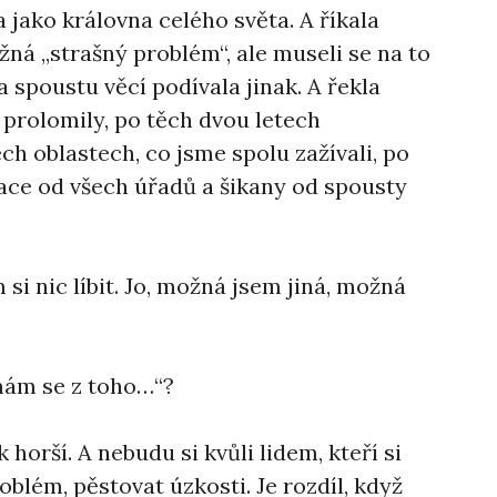
 jako královna celého světa. A říkala
ožná „strašný problém“, ale museli se na to
na spoustu věcí podívala jinak. A řekla
y prolomily, po těch dvou letech
h oblastech, co jsme spolu zažívali, po
ace od všech úřadů a šikany od spousty
i nic líbit. Jo, možná jsem jiná, možná
mám se z toho…“?
horší. A nebudu si kvůli lidem, kteří si
oblém, pěstovat úzkosti. Je rozdíl, když