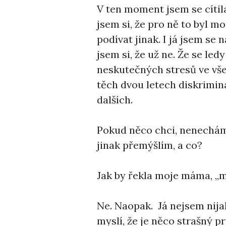
V ten moment jsem se cítila
jsem si, že pro ně to byl m
podívat jinak. I já jsem se 
jsem si, že už ne. Že se led
neskutečných stresů ve všec
těch dvou letech diskrimin
dalších.
Pokud něco chci, nenechám s
jinak přemýšlím, a co?
Jak by řekla moje máma, „
Ne. Naopak. Já nejsem nijak 
myslí, že je něco strašný pr