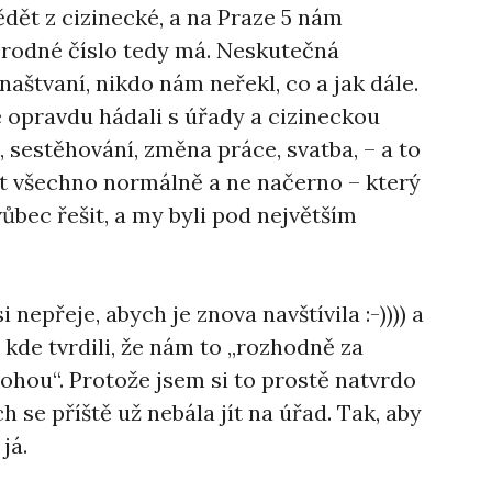
dět z cizinecké, a na Praze 5 nám
é rodné číslo tedy má. Neskutečná
naštvaní, nikdo nám neřekl, co a jak dále.
e opravdu hádali s úřady a cizineckou
 sestěhování, změna práce, svatba, – a to
mít všechno normálně a ne načerno – který
ůbec řešit, a my byli pod největším
 nepřeje, abych je znova navštívila :-)))) a
 kde tvrdili, že nám to „rozhodně za
ohou“. Protože jsem si to prostě natvrdo
 se příště už nebála jít na úřad. Tak, aby
já.