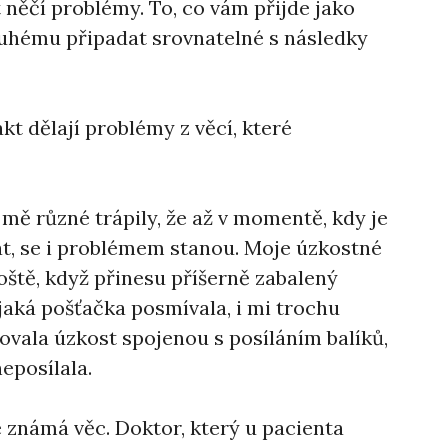
 něčí problémy. To, co vám přijde jako
ruhému připadat srovnatelné s následky
akt dělají problémy z věcí, které
é mě různé trápily, že až v momentě, kdy je
t, se i problémem stanou. Moje úzkostné
poště, když přinesu příšerně zabalený
ějaká pošťačka posmívala, i mi trochu
tovala úzkost spojenou s posíláním balíků,
neposílala.
e známá věc. Doktor, který u pacienta