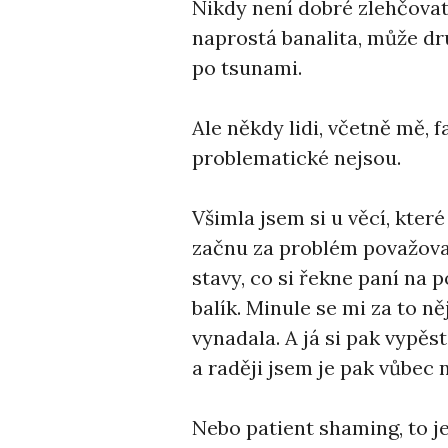
Nikdy není dobré zlehčovat
naprostá banalita, může d
po tsunami.
Ale někdy lidi, včetně mě, f
problematické nejsou.
Všimla jsem si u věcí, kter
začnu za problém považova
stavy, co si řekne paní na 
balík. Minule se mi za to n
vynadala. A já si pak vypěs
a raději jsem je pak vůbec 
Nebo patient shaming, to j