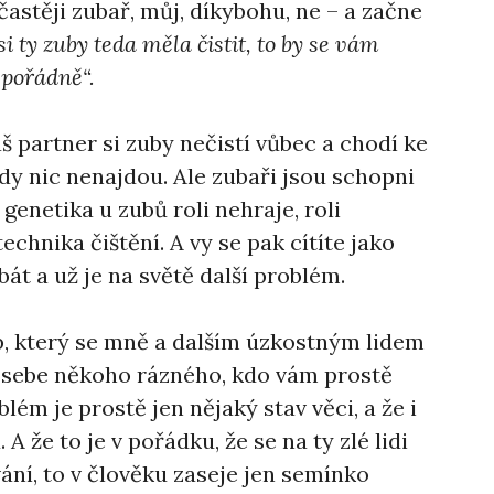
astěji zubař, můj, díkybohu, ne – a začne
si ty zuby teda měla čistit, to by se vám
a pořádně“.
áš partner si zuby nečistí vůbec a chodí ke
dy nic nenajdou. Ale zubaři jsou schopni
genetika u zubů roli nehraje, roli
echnika čištění. A vy se pak cítíte jako
bát a už je na světě další problém.
up, který se mně a dalším úzkostným lidem
le sebe někoho rázného, kdo vám prostě
blém je prostě jen nějaký stav věci, a že i
A že to je v pořádku, že se na ty zlé lidi
ání, to v člověku zaseje jen semínko