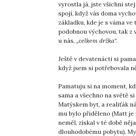
vyrostla já, jste všichni st
spojí, když vás doma vychov
základku, kde je s váma ve
podobnou výchovou, tak z vá
u nás,
„celkem držka“.
Ještě v devatenácti si pam
když jsem si potřebovala ně
Pamatuju si na moment, kdy
sama a všechno na světě si
Matýskem byt, a realiťák ná
mu bylo přiděleno (Matt je z
neměl, získal v té době něj
dlouhodobému pobytu). My 