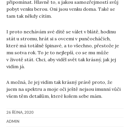
připomínat. Hlavně to, s jakou samozřejmostí svůj
pobyt venku berou. Oni jsou venku doma. Také se
tam tak někdy cítím.
I proto nechávám své dítě se válet v blátě, hodinu
stát u stromu, hrát si s ovcemi v punčocháčích,
které má totálně špinavé, a to všechno, přestože je
mu sotva rok. To je to nejlepší, co se mu může
v životě stát. Chci, aby viděl svět tak krásný, jak jej
vidím já.
A možná, že jej vidím tak krásný právě proto, že
jsem na spektru a moje oči ještě nejsou imunní vůči
všem těm detailům, které kolem sebe mám.
26 ŘÍJNA, 2020
ADMIN