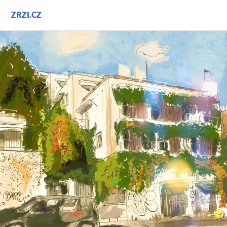
Přejít
ZRZI.CZ
k
obsahu
webu