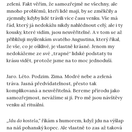
zelení. Fakt věřím, že samozřejmě ne všechny, ale
mnoho problémů, kteří lidé mají, by se změkčily a
zjemnily, kdyby lidé trávili více času venku. Vše má
řád, který já nedokážu nikdy nahlédnout celý, ale i ty
kousky, které vidím, jsou neuvěřitelné. A v tom se až
přibližuji myšlenkám svatého Augustina, který říkal,
že vše, co je ošklivé, je vlastně krásné. Jenom my
nedokážeme ze své „trapné“ lidské podstaty tu
krásu vidět, protože jsme na to moc jednoduší.
Jaro. Léto. Podzim. Zima. Modré nebe a zelená
tráva. Jasná předvídatelnost, přesto tak
komplikovaná a neuvěřitelná. Bereme přírodu jako
samozřejmost, nevážíme si jí. Pro mě jsou návštěvy
venku až rituální.
„Jdu do kostela,“
říkám s humorem, když jdu na výšlap
na náš pohanský kopec. Ale vlastně to zas až taková