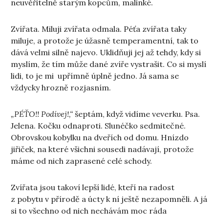
neuvěřitelně starým kopcům, malinké.
Zvířata. Miluji zvířata odmala. Péťa zvířata taky
miluje, a protože je úžasně temperamentní, tak to
dává velmi silně najevo. Uklidňuji jej až tehdy, kdy si
myslím, že tím může dané zvíře vystrašit. Co si myslí
lidi, to je mi upřímně úplně jedno. Já sama se
vždycky hrozně rozjasním.
„PÉŤO!! Podívej!,“
šeptám, když vidíme veverku. Psa.
Jelena. Kočku odnaproti. Slunéčko sedmitečné.
Obrovskou kobylku na dveřích od domu. Hnízdo
jiřiček, na které všichni sousedi nadávají, protože
máme od nich zaprasené celé schody.
Zvířata jsou takoví lepší lidé, kteří na radost
z pobytu v přírodě a úcty k ní ještě nezapomněli. A já
si to všechno od nich nechávám moc ráda