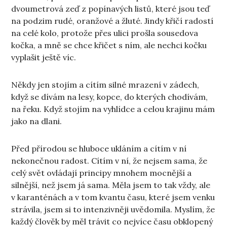
dvoumetrová zeď z popínavých listů, které jsou teď
na podzim rudé, oranžové a žluté. Jindy křičí radostí
na celé kolo, protože přes ulici prošla sousedova
kočka, a mně se chce křičet s ním, ale nechci kočku
vyplašit ještě víc.
Někdy jen stojím a cítím silné mrazení v zádech,
když se dívám na lesy, kopce, do kterých chodívám,
na řeku. Když stojím na vyhlídce a celou krajinu mám
jako na dlani.
Před přírodou se hluboce ukláním a cítím v ní
nekonečnou radost. Cítím v ní, že nejsem sama, že
celý svět ovládají principy mnohem mocnější a
silnější, než jsem já sama. Měla jsem to tak vždy, ale
v karanténách a v tom kvantu času, které jsem venku
strávila, jsem si to intenzivněji uvědomila. Myslím, že
každý člověk by měl trávit co nejvíce času obklopený