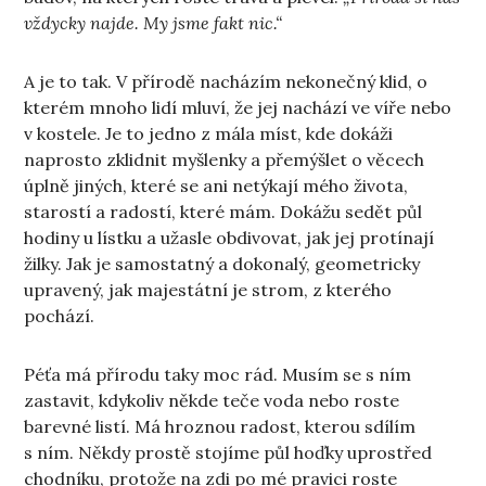
vždycky najde. My jsme fakt nic.“
A je to tak. V přírodě nacházím nekonečný klid, o
kterém mnoho lidí mluví, že jej nachází ve víře nebo
v kostele. Je to jedno z mála míst, kde dokáži
naprosto zklidnit myšlenky a přemýšlet o věcech
úplně jiných, které se ani netýkají mého života,
starostí a radostí, které mám. Dokážu sedět půl
hodiny u lístku a užasle obdivovat, jak jej protínají
žilky. Jak je samostatný a dokonalý, geometricky
upravený, jak majestátní je strom, z kterého
pochází.
Péťa má přírodu taky moc rád. Musím se s ním
zastavit, kdykoliv někde teče voda nebo roste
barevné listí. Má hroznou radost, kterou sdílím
s ním. Někdy prostě stojíme půl hoďky uprostřed
chodníku, protože na zdi po mé pravici roste