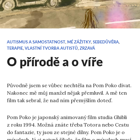
AUTISMUS A SAMOSTATNOST
,
MÉ ZÁŽITKY
,
SEBEDŮVĚRA
,
TERAPIE
,
VLASTNÍ TVORBA AUTISTŮ
,
ZRZAVÁ
O přírodě a o víře
Původně jsem se vůbec nechtěla na Pom Poko dívat.
Nakonec mě můj manžel nějak přemluvil. A mě ten
film tak sebral, že nad ním přemýšlím doteď.
Pom Poko je japonský animovaný film studia Ghibli
z roku 1994. Možná znáte třeba Totora nebo Cestu
do fantazie, ty jsou ze stejné dílny. Pom Poko je o
mývalech. Já si naivně říkala, že film o mývalech musí