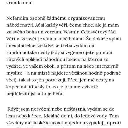
sranda není.
Nefandím osobně žádnému organizovanému
náboženství. Ať si každý věří, čemu chce, ale já mám
za svého boha univerzum. Vesmír. Celosvětový řád.
Věřím, že svět je sám o sobě bohem. Že dokáže splnit
i nesplnitelné, že když se třeba vydám na
randonautské cesty (kdy si vygenerujete pomocí
různých aplikací náhodnou lokaci, na kterou se
vydáte, ve vašem okolí, a přitom na něco intenzivně
myslíte – a na místě najdete většinou hodně podivné
věci), tak si to jen potvrzuji. Přeci jen mé cesty na
kopec mi přinesly to, co je pro mě v životě
nejdůležitější, a to je Péťa.
Když jsem nervózní nebo nešťastná, vydám se do
lesa nebo k řece. Ideálně do ní, do ledové vody. Tam
všechny mé lidské starosti najednou vypadají, oproti