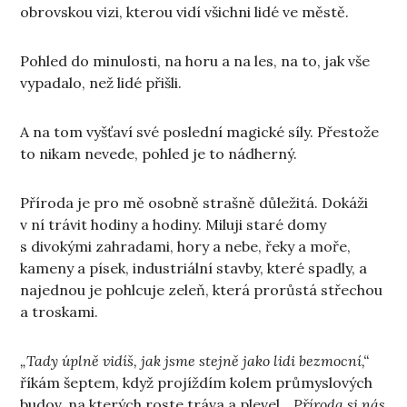
obrovskou vizi, kterou vidí všichni lidé ve městě.
Pohled do minulosti, na horu a na les, na to, jak vše
vypadalo, než lidé přišli.
A na tom vyšťaví své poslední magické síly. Přestože
to nikam nevede, pohled je to nádherný.
Příroda je pro mě osobně strašně důležitá. Dokáži
v ní trávit hodiny a hodiny. Miluji staré domy
s divokými zahradami, hory a nebe, řeky a moře,
kameny a písek, industriální stavby, které spadly, a
najednou je pohlcuje zeleň, která prorůstá střechou
a troskami.
„Tady úplně vidíš, jak jsme stejně jako lidi bezmocní,“
říkám šeptem, když projíždím kolem průmyslových
budov, na kterých roste tráva a plevel.
„Příroda si nás