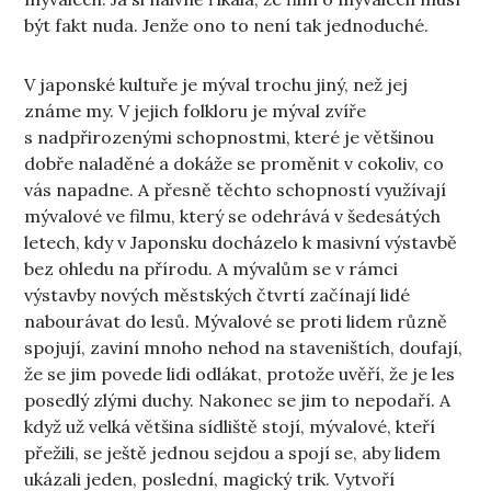
být fakt nuda. Jenže ono to není tak jednoduché.
V japonské kultuře je mýval trochu jiný, než jej
známe my. V jejich folkloru je mýval zvíře
s nadpřirozenými schopnostmi, které je většinou
dobře naladěné a dokáže se proměnit v cokoliv, co
vás napadne. A přesně těchto schopností využívají
mývalové ve filmu, který se odehrává v šedesátých
letech, kdy v Japonsku docházelo k masivní výstavbě
bez ohledu na přírodu. A mývalům se v rámci
výstavby nových městských čtvrtí začínají lidé
nabourávat do lesů. Mývalové se proti lidem různě
spojují, zaviní mnoho nehod na staveništích, doufají,
že se jim povede lidi odlákat, protože uvěří, že je les
posedlý zlými duchy. Nakonec se jim to nepodaří. A
když už velká většina sídliště stojí, mývalové, kteří
přežili, se ještě jednou sejdou a spojí se, aby lidem
ukázali jeden, poslední, magický trik. Vytvoří