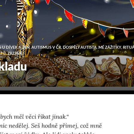
 U DÍVEK A ŽEN
,
AUTISMUS V ČR
,
DOSPĚLÝ AUTISTA
,
MÉ ZÁŽITKY
,
RITU
STŮ
,
ZRZAVÁ
kladu
bych měl věci říkat jinak.“
i nic nedělej. Seš hodně přímej, což mně