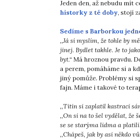
Jeden den, až nebudu mít c
historky z té doby
, stojí z
Sedíme s Barborkou jedn
,,Já si myslím, že tohle by mě
jinej. Bydlet takhle. Je to j
byt.“
Má hroznou pravdu. D
a perem, pomáháme si a kdy
jiný pomůže. Problémy si s
fajn. Máme i takové to tera
,,Titin si zaplatil kastraci sá
,,On si na to šel vydělat, ž
se se starýma lidma a platili
,,Chápeš, jak by asi někdo vů