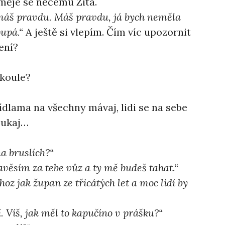
měje se něčemu Zita.
 máš pravdu. Máš pravdu, já bych neměla
oupá.“
A ještě si vlepím. Čím víc upozornit
ení?
akoule?
řídlama na všechny mávaj, lidi se na sebe
roukaj…
na bruslích?“
avěsím za tebe vůz a ty mě budeš tahat.“
hoz jak župan ze třicátých let a moc lidí by
. Víš, jak měl to kapučíno v prášku?“