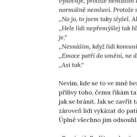
vyhovuje, protože nemusím čí
normálně nemluví. Protože se
,,No jo, to jsem taky slyšel. 
,,Hele lidi nepřemýšlej tak h
je.“
,,Nesnáším, když lidi komun
,,Emoce patří do umění, ne do
,,Asi tak.“
Nevím, kde se to ve mně be
přílivy toho, čemu říkám tak
jak se bránit. Jak se zavřít
zároveň lidi vykázat do pat
Úplně všechno jim odsouhl