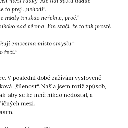
st mezi řádky. Ale lidi spolu takhle
 to prej ,,nehodí“.
Ale nikdy ti nikdo neřekne, proč.“
luboko nad věcma. Jim stačí, že to tak prostě
ikují emocema místo smyslu.“
 řeči.“
re. V poslední době zažívám vysloveně
ová ,,šílenost“. Našla jsem totiž způsob,
 tak, aby se ke mně nikdo nedostal, a
řičných mezí.
asím.