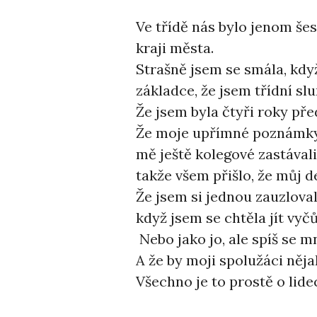
Ve třídě nás bylo jenom šes
kraji města.
Strašně jsem se smála, když
základce, že jsem třídní slu
Že jsem byla čtyři roky pře
Že moje upřímné poznámky 
mě ještě kolegové zastávali.
takže všem přišlo, že můj de
Že jsem si jednou zauzlovala
když jsem se chtěla jít vyč
Nebo jako jo, ale spíš se m
A že by moji spolužáci něja
Všechno je to prostě o lide