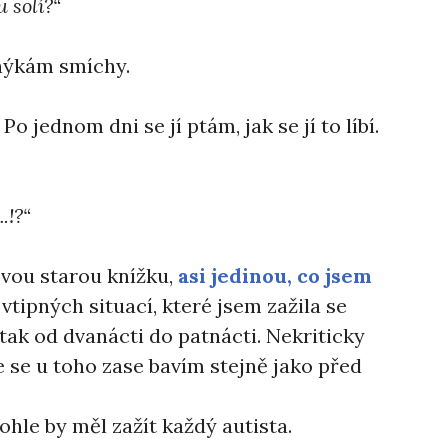
 solí?“
hýkám smíchy.
o jednom dni se jí ptám, jak se jí to líbí.
.!?“
svou starou knížku,
asi jedinou, co jsem
 vtipných situací, které jsem zažila se
 tak od dvanácti do patnácti. Nekriticky
že se u toho zase bavím stejně jako před
ohle by měl zažít každý autista.