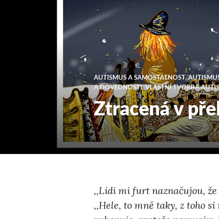
AUTISMUS A SAMOSTATNOST
,
AUTISMUS
A DOVEDNOSTI
,
VLASTNÍ TVORBA AUTI
Ztracená v pře
,,Lidi mi furt naznačujou, že 
,,Hele, to mně taky, z toho s