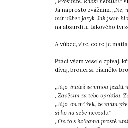
,,Prosímtě. Radši nemluv,“
s
Já naprosto zvážním.
,,Ne,
mít vůbec jazyk. Jak jsem hl
na absurditu takového tvrz
A vůbec, víte, co to je matl
Ptáci všem vesele zpívaj, k
dívaj, brouci si písničky b
,,Jájo, budeš se mnou jezdit 
,,Zavěsím za tebe oprátku. Z
,,Jájo, on mi řek, že mám pře
si ho na sebe nevzalo.“
,,On to s holkama prostě umí