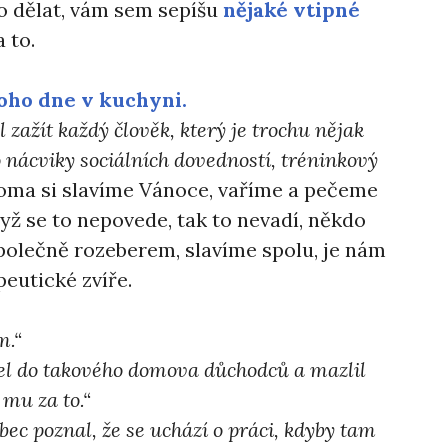
o dělat, vám sem sepíšu
nějaké vtipné
a to.
oho dne v kuchyni.
l zažít každý člověk, který je trochu nějak
ako nácviky sociálních dovedností, tréninkový
oma si slavíme Vánoce, vaříme a pečeme
ž se to nepovede, tak to nevadí, někdo
polečně rozeberem, slavíme spolu, je nám
peutické zvíře.
m.“
e šel do takového domova důchodců a mazlil
 mu za to.“
bec poznal, že se uchází o práci, kdyby tam