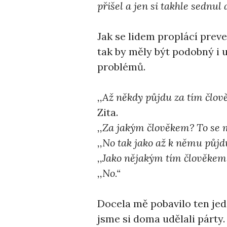
přišel a jen si takhle sednul
Jak se lidem proplácí preve
tak by měly být podobný i u 
problémů.
,,Až někdy půjdu za tím člov
Zita.
,,Za jakým člověkem? To se 
,,No tak jako až k němu půjd
,,Jako nějakým tím člověkem 
,,No.“
Docela mě pobavilo ten jed
jsme si doma udělali párty. 