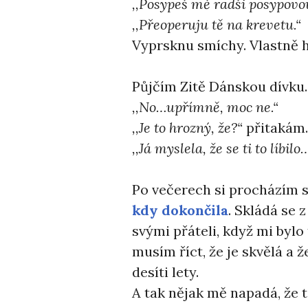
,,Posypeš mě radši posypovou
,,Přeoperuju tě na krevetu.“
Vyprsknu smíchy. Vlastně 
Půjčím Zitě Dánskou dívku. P
,,No…upřímně, moc ne.“
,,Je to hrozný, že?“
přitakám.
,,Já myslela, že se ti to líbilo…
Po večerech si procházím 
kdy dokončila
. Skládá se z
svými přáteli, když mi bylo
musím říct, že je skvělá a 
desíti lety.
A tak nějak mě napadá, že t