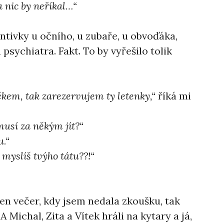
 a nic by neříkal…“
ntivky u očního, u zubaře, u obvoďáka,
psychiatra. Fakt. To by vyřešilo tolik
ěkem, tak zarezervujem ty letenky,“
říká mi
musí za někým jít?“
u.“
myslíš tvýho tátu??!“
en večer, kdy jsem nedala zkoušku, tak
A Michal, Zita a Vítek hráli na kytary a já,