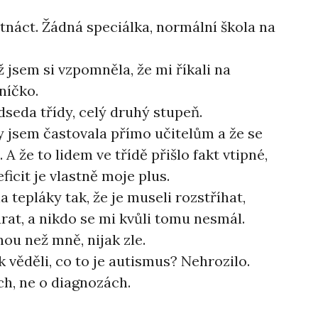
tnáct. Žádná speciálka, normální škola na
 jsem si vzpomněla, že mi říkali na
níčko.
dseda třídy, celý druhý stupeň.
jsem častovala přímo učitelům a že se
 A že to lidem ve třídě přišlo fakt vtipné,
ficit je vlastně moje plus.
 tepláky tak, že je museli rozstříhat,
ůrat, a nikdo se mi kvůli tomu nesmál.
nou než mně, nijak zle.
k věděli, co to je autismus? Nehrozilo.
ch, ne o diagnozách.