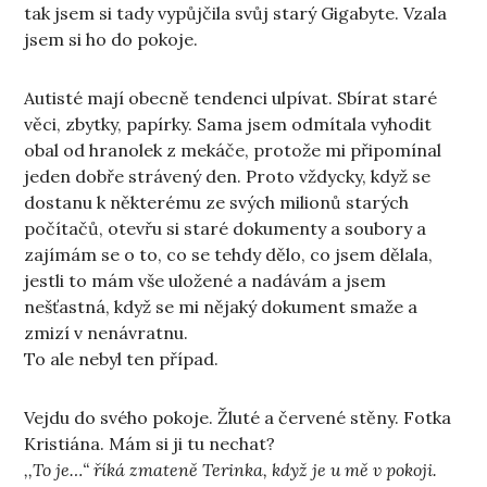
tak jsem si tady vypůjčila svůj starý Gigabyte. Vzala
jsem si ho do pokoje.
Autisté mají obecně tendenci ulpívat. Sbírat staré
věci, zbytky, papírky. Sama jsem odmítala vyhodit
obal od hranolek z mekáče, protože mi připomínal
jeden dobře strávený den. Proto vždycky, když se
dostanu k některému ze svých milionů starých
počítačů, otevřu si staré dokumenty a soubory a
zajímám se o to, co se tehdy dělo, co jsem dělala,
jestli to mám vše uložené a nadávám a jsem
nešťastná, když se mi nějaký dokument smaže a
zmizí v nenávratnu.
To ale nebyl ten případ.
Vejdu do svého pokoje. Žluté a červené stěny. Fotka
Kristiána. Mám si ji tu nechat?
,,To je…“ říká zmateně Terinka, když je u mě v pokoji.