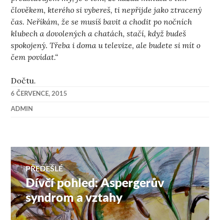
člověkem, kterého si vybereš, ti nepřijde jako ztracený
čas. Neříkám, že se musíš bavit a chodit po nočních
klubech a dovolených a chatách, stačí, když budeš
spokojený. Třeba i doma u televize, ale budete si mít o
čem povídat.“
Dočtu.
6 ČERVENCE, 2015
ADMIN
Navigace
PŘEDEŠLÉ
Dívčí pohled: Aspergerův
Předchozí
pro
příspěvek:
syndrom a vztahy
příspěvek