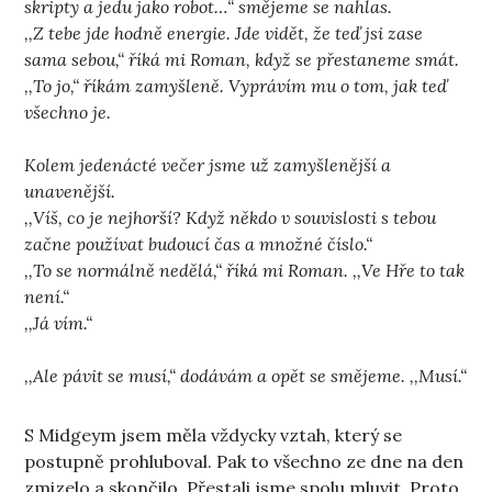
skripty a jedu jako robot…“ smějeme se nahlas.
,,Z tebe jde hodně energie. Jde vidět, že teď jsi zase
sama sebou,“ říká mi Roman, když se přestaneme smát.
,,To jo,“ říkám zamyšleně. Vyprávím mu o tom, jak teď
všechno je.
Kolem jedenácté večer jsme už zamyšlenější a
unavenější.
,,Víš, co je nejhorší? Když někdo v souvislosti s tebou
začne používat budoucí čas a množné číslo.“
,,To se normálně nedělá,“ říká mi Roman. ,,Ve Hře to tak
není.“
,,Já vím.“
,,Ale pávit se musí,“ dodávám a opět se smějeme. ,,Musí.“
S Midgeym jsem měla vždycky vztah, který se
postupně prohluboval. Pak to všechno ze dne na den
zmizelo a skončilo. Přestali jsme spolu mluvit. Proto