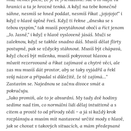
hranici a ta je hrozně tenká. A když na tebe konečně
sáhne, nesmíš se hned poddat, nesmíš říkat ,,jojojojo!“ i
když v hlavě úplně řveš. Když ti řekne ,,dneska se s
tebou vyspím,“ tak musíš povytáhnout obočí a říct jenom
,,Jo. Jasně,“ i když v hlavě vysloveně jásáš. Muži se
zaleknou, když se takhle snadno dáš. Musíš dělat flirty
postupně, pak se vždycky stáhnout. Musíš být chápavá,
když chceš být milenka, musíš pokyvovat hlavou a
mluvit rezervovaně a říkat zajímavé a chytré věci, ale
zas mu musíš dát prostor, aby se taky vyjádřil a řekl
svůj názor a připadal si důležitě, že tě zajímá…“
Zastavím se. Najednou se začnu divoce smát a
pokračuju.
,,Jako promiň, ale to je absurdní. My tady dvě hodiny
sedíme nad tím, co normální lidi dělaj intuitivně a s
citem a prostě to od přírody vědí – a já si každý krok
rozplánuju a musím mít nastavené určité mody v hlavě,
jak se chovat v takových situacích, a mám předepsané