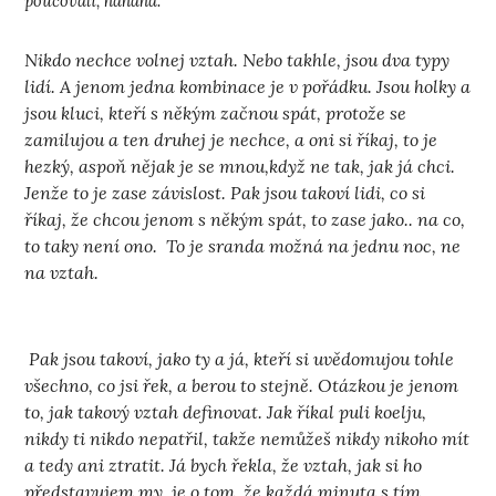
poučovali, hahaha.
Nikdo nechce volnej vztah. Nebo takhle, jsou dva typy
lidí. A jenom jedna kombinace je v pořádku. Jsou holky a
jsou kluci, kteří s někým začnou spát, protože se
zamilujou a ten druhej je nechce, a oni si říkaj, to je
hezký, aspoň nějak je se mnou,když ne tak, jak já chci.
Jenže to je zase závislost. Pak jsou takoví lidi, co si
říkaj, že chcou jenom s někým spát, to zase jako.. na co,
to taky není ono. To je sranda možná na jednu noc, ne
na vztah.
Pak jsou takoví, jako ty a já, kteří si uvědomujou tohle
všechno, co jsi řek, a berou to stejně. Otázkou je jenom
to, jak takový vztah definovat. Jak říkal puli koelju,
nikdy ti nikdo nepatřil, takže nemůžeš nikdy nikoho mít
a tedy ani ztratit. Já bych řekla, že vztah, jak si ho
představujem my, je o tom, že každá minuta s tím