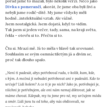
pořád jsme to mazali, bylo několik verzí. Něco jako
Dívka s pomeranči
, akorát, že jsme oba byli živí a
nebyli jsme rodič-dítě. My jsme vždycky měli
hodně…intelektuální vztah. Ale vážně.
Jsem nostalgická. Jsem dojatá, když to vidím.
Tak jsem si jeden večer, tady, sama, na kraji světa,
řekla – otevřu si to. Přečtu si to.
Čtu si. Mrazí mě. Já to měla v hlavě tak srovnané.
Souhlasím se svým osmnáctiletým já a divím se,
proč tak dlouho spalo.
,,
Není ti padesát, abys potřeboval radu, v kolik, kam, kde,
s kým. A možná ji nebudeš potřebovat ani v padesáti. Kdo to
určuje? Lidi kolem? A co ti je po nich? Jako jo, potřebuješ je,
všichni je potřebujem, ale oni nám nemaj diktovat, jak se
máme chovat. Kdepak, my tu jsme pro ně, my určujem módu
a směr. Lidi jsou tu od toho, aby nás obdivovali, ne