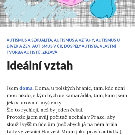
AUTISMUS A SEXUALITA
,
AUTISMUS A VZTAHY
,
AUTISMUS U
DÍVEK A ŽEN
,
AUTISMUS V ČR
,
DOSPĚLÝ AUTISTA
,
VLASTNÍ
TVORBA AUTISTŮ
,
ZRZAVÁ
Ideální vztah
Jsem
doma
. Doma, u polských hranic, tam, kde není
moc nikdo, s kým bych se kamarádila, tam, kam jsem
jela si urovnat myšlenky.
Šlo to rychleji, než by jeden čekal.
Protože jsem svůj počítač nechala v Praze, aby
sloužil vyšším účelům (než abych já na něm hrála
tady ve vesnici Harvest Moon jako pravá autistka),