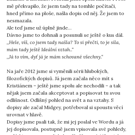
mě překvapilo, že jsem tady na tomhle počítači,
hned přímo na ploše, našla dopis od něj. Že jsem to
nesmazala.
Ale teď jsme už úplně jinde…
Dávno jsme to dohnali a posunuli se ještě o kus dál.
,,Hele, víš, co jsem tady našla? To si přečti, to je síla,
mám tady ještě Ideální vztah..“
,,Já to vím, dyť já je mám schované všechny.“
Na jaře 2012 jsme si vyměnili sérii hlubokých,
filozofických dopisů. Já jsem začala něco mít s
Kristiánem – ještě jsme spolu ale nechodili – a tak
nějak jsem začala akceptovat a popisovat tu svou
odlišnost. Odlišný pohled na svět a na vztahy. S
dopisy ale začal Midgey, potřeboval si spoustu věcí
urovnat v hlavě.
Dopisy jsme psali tak, že mi jej poslal ve Wordu a já
jej dopisovala, postupně jsem vpisovala své pohledy,