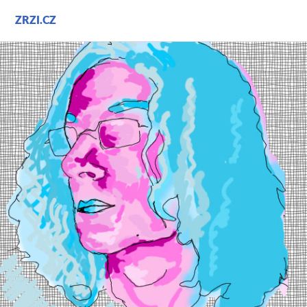
Přejít
ZRZI.CZ
k
obsahu
webu