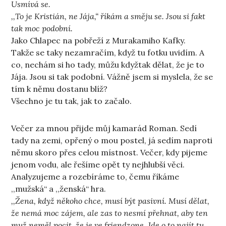
Usmívá se.
,,To je Kristián, ne Jája,“ říkám a směju se. Jsou si fakt
tak moc podobní.
Jako Chlapec na pobřeží z Murakamiho Kafky.
Takže se taky nezamračím, když tu fotku uvidím. A
co, nechám si ho tady, můžu kdyžtak dělat, že je to
Jája. Jsou si tak podobní. Vážně jsem si myslela, že se
tím k němu dostanu blíž?
Všechno je tu tak, jak to začalo.
Večer za mnou přijde můj kamarád Roman. Sedí
tady na zemi, opřený o mou postel, já sedím naproti
němu skoro přes celou místnost. Večer, kdy pijeme
jenom vodu, ale řešíme opět ty nejhlubší věci.
Analyzujeme a rozebíráme to, čemu říkáme
,,mužská“ a ,,ženská“ hra.
,,Žena, když někoho chce, musí být pasivní. Musí dělat,
že nemá moc zájem, ale zas to nesmí přehnat, aby ten
muž neměl pocit, že je ve friendzone. Jde o to najít tu