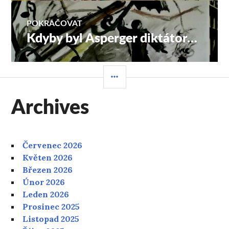
POKRAČOVAT
Kdyby byl Asperger diktátor…
Následující
příspěvek:
POSTRANNÍ
PANEL
Archives
Červenec 2026
Květen 2026
Březen 2026
Únor 2026
Leden 2026
Prosinec 2025
Listopad 2025