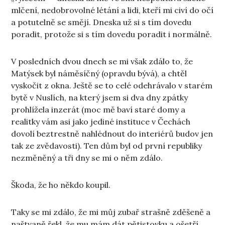
mlčení, nedobrovolné létání a lidi, kteří mi civí do očí
a potutelně se smějí. Dneska už si s tím dovedu
poradit, protože si s tím dovedu poradit i normálně.
V posledních dvou dnech se mi však zdálo to, že
Matýsek byl náměsíčný (opravdu bývá), a chtěl
vyskočit z okna. Ještě se to celé odehrávalo v starém
bytě v Nuslích, na který jsem si dva dny zpátky
prohlížela inzerát (moc mě baví staré domy a
realitky vám asi jako jediné instituce v Čechách
dovolí beztrestně nahlédnout do interiérů budov jen
tak ze zvědavosti). Ten dům byl od první republiky
nezměněný a tři dny se mi o něm zdálo.
Škoda, že ho někdo koupil.
Taky se mi zdálo, že mi můj zubař strašně zděšeně a
naštvaně řekl, že mu mám dát pětistovku a ošetří