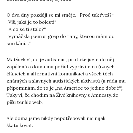
O dva dny později se mi směje. „Proč tak řveš?“
„Víš, jaká je to bolest!“
„A co se ti stalo?“
„Vymáčkla jsem si grep do rány, kterou mám od
smrkání…“
Matýsek ví, co je autismus, protože jsem do něj
zapálená a doma mu pořád vyprávím o různých
článcích a alternativní komunikaci a všech těch
známých a slavných autistických aktivistů (a ráda mu
připomínám, že to je „na Americe to jediné dobré“).
Taky ví, že chodím na Živé knihovny s Amnesty, že
píšu tenhle web.
Ale doma jsme nikdy nepotřebovali nic nijak
škatulkovat.