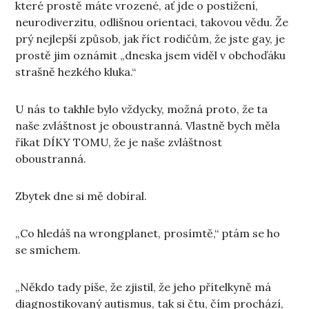
které prostě máte vrozené, ať jde o postižení,
neurodiverzitu, odlišnou orientaci, takovou vědu. Že
prý nejlepší způsob, jak říct rodičům, že jste gay, je
prostě jim oznámit „dneska jsem viděl v obchoďáku
strašně hezkého kluka.“
U nás to takhle bylo vždycky, možná proto, že ta
naše zvláštnost je oboustranná. Vlastně bych měla
říkat DÍKY TOMU, že je naše zvláštnost
oboustranná.
Zbytek dne si mě dobíral.
„Co hledáš na wrongplanet, prosímtě,“ ptám se ho
se smíchem.
„Někdo tady píše, že zjistil, že jeho přítelkyně má
diagnostikovaný autismus, tak si čtu, čím prochází,