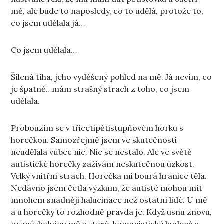
mě, ale bude to naposledy, co to udělá, protože to,
co jsem udělala já…
Co jsem udělala…
Šílená tíha, jeho vyděšený pohled na mě. Já nevím, co
je špatně…mám strašný strach z toho, co jsem
udělala.
Probouzím se v třicetipětistupňovém horku s
horečkou. Samozřejmě jsem ve skutečnosti
neudělala vůbec nic. Nic se nestalo. Ale ve světě
autistické horečky zažívám neskutečnou úzkost.
Velký vnitřní strach. Horečka mi bourá hranice těla.
Nedávno jsem četla výzkum, že autisté mohou mít
mnohem snadněji halucinace než ostatní lidé. U mě
a u horečky to rozhodně pravda je. Když usnu znovu,