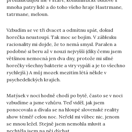
pronásledujou mě v staré, komunistické budově s
mnoha patry lidé a do toho všeho hraje Hastrmane,
tatrmane, meloun.
Vzbudím se ve tři dvacet a odmítnu spát, dokud
horečka neustoupí. Tak moc se bojím. V záblesku
racionality mi dojde, že to nemá smysl. Paralen a
podobné si beru až v nouzi nejvyšší (díky čemu jsem
většinou nemocná jen dva dny, protože mi silné
horečky všechny bakterie a viry vypálí a je to všechno
rychlejší.) A můj mozek mezitím létá někde v
psychedelických krajích.
Matýsek v noci hodně chodí po bytě, často se v noci
vzbudíme a jsme vzhůru. Teď viděl, jak jsem
ponocovala a dívala se na hloupé slovenské reality
show téměř celou noc. Neřekl mi vůbec nic, jenom
se mnou ležel. Stejně jsem nemohla mluvit a
nechtěla jsem na něj dýchat.