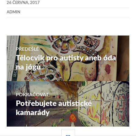
26 ČERVNA, 2017
ADMIN
Navigace
PŘEDEŠLÉ
Tělocvik pro autisty aneb óda
Předchozí
pro
příspěvek:
na jógu
příspěvek
POKRAČOVAT
Potřebujete autistické
Následující
příspěvek:
kamarády
POSTRANNÍ