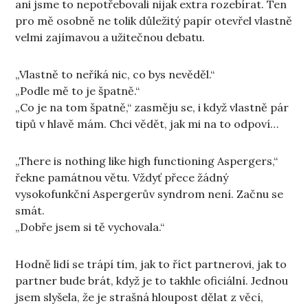
ani jsme to nepotřebovali nijak extra rozebírat. Ten
pro mě osobně ne tolik důležitý papír otevřel vlastně
velmi zajímavou a užitečnou debatu.
„Vlastně to neříká nic, co bys nevěděl.“
„Podle mě to je špatně.“
„Co je na tom špatně,“ zasměju se, i když vlastně pár
tipů v hlavě mám. Chci vědět, jak mi na to odpoví…
„There is nothing like high functioning Aspergers,“
řekne památnou větu. Vždyť přece žádný
vysokofunkční Aspergerův syndrom není. Začnu se
smát.
„Dobře jsem si tě vychovala.“
Hodně lidí se trápí tím, jak to říct partnerovi, jak to
partner bude brát, když je to takhle oficiální. Jednou
jsem slyšela, že je strašná hloupost dělat z věcí,