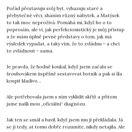
Pořád přestavuju svůj byt, vyhazuju staré a
přebytečné věci, sháním různý nábytek, a Matýsek
to tak moc neprožívá. Pomáhá mi, když ho o to
poprosím, ale ví, jak perfekcionistický je můj přístup
a že mám úplně pevné představy o tom, jak má
výsledek vypadat, a taky vím, že to zvládnu – a chci
to zvládnout – sama.
Je pravda, že hodně koukal, když jsem začala se
šroubovákem úspěšně sestavovat botník a pak si šla
koupit kladivo…
Ale potřebovala jsem s ním vyklidit skříň a přitom
jsme našli mou „oficiální“ diagnózu.
Jak ten se smál a bavil, když jsem mu ji překládala. Já
se jí tedy, at tomu dobře rozumíte, nikdy netajila. Ale