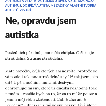
AUTISMUS A VZTAHY
,
AUTISMUS U DÍVEK A ŽEN
,
DIAGNÓZA
AUTISMUS
,
DOSPĚLÝ AUTISTA
,
MÉ ZÁŽITKY
,
VLASTNÍ TVORBA
AUTISTŮ
,
ZRZAVÁ
Ne, opravdu jsem
autistka
Posledních pár dnů jsem měla chřipku. Chřipka je
strašidelná. Strašně strašidelná.
Máte horečky, kvůli kterých ani nespíte, protože se
vám zdají tak moc strašidelné sny. Už tak jsem jako
dítě trpěla nočními můrami, děsivými,
ochromujícími sny, které už dneska rozhodně tolik
nemám – vsadila bych na to, že za to může pouze a
jenom můj věk a zkušenosti, žádné zázračné
„vyléčení“ – dneska už mě ve snu nespoutává šílené