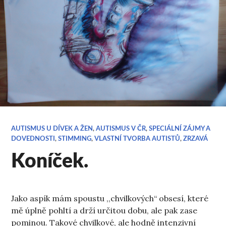
AUTISMUS U DÍVEK A ŽEN
,
AUTISMUS V ČR
,
SPECIÁLNÍ ZÁJMY A
DOVEDNOSTI
,
STIMMING
,
VLASTNÍ TVORBA AUTISTŮ
,
ZRZAVÁ
Koníček.
Jako aspík mám spoustu ,,chvilkových“ obsesí, které
mě úplně pohltí a drží určitou dobu, ale pak zase
pominou. Takové chvilkové, ale hodně intenzivní