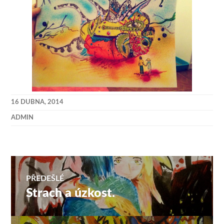
16 DUBNA, 2014
ADMIN
Navigace
PŘEDEŠLÉ
Strach a úzkost.
Předchozí
pro
příspěvek: