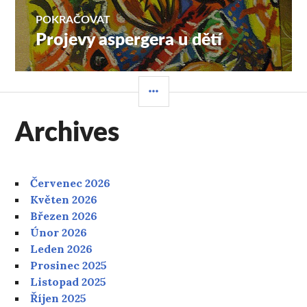
příspěvek
POKRAČOVAT
Projevy aspergera u dětí
Následující
příspěvek:
POSTRANNÍ
PANEL
Archives
Červenec 2026
Květen 2026
Březen 2026
Únor 2026
Leden 2026
Prosinec 2025
Listopad 2025
Říjen 2025