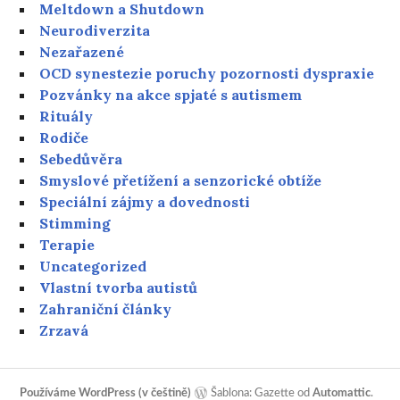
Meltdown a Shutdown
Neurodiverzita
Nezařazené
OCD synestezie poruchy pozornosti dyspraxie
Pozvánky na akce spjaté s autismem
Rituály
Rodiče
Sebedůvěra
Smyslové přetížení a senzorické obtíže
Speciální zájmy a dovednosti
Stimming
Terapie
Uncategorized
Vlastní tvorba autistů
Zahraniční články
Zrzavá
Používáme WordPress (v češtině)
Šablona: Gazette od
Automattic
.