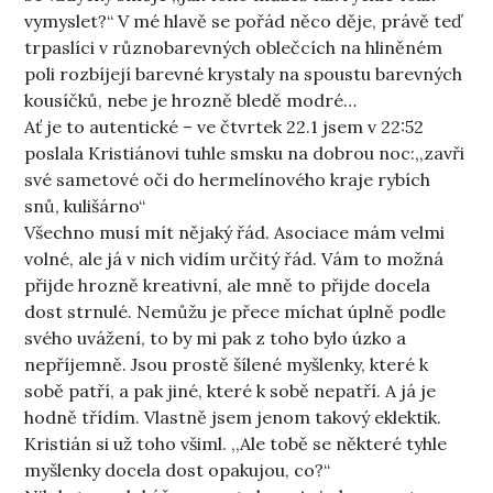
vymyslet?“ V mé hlavě se pořád něco děje, právě teď
trpaslíci v různobarevných oblečcích na hliněném
poli rozbíjejí barevné krystaly na spoustu barevných
kousíčků, nebe je hrozně bledě modré…
Ať je to autentické – ve čtvrtek 22.1 jsem v 22:52
poslala Kristiánovi tuhle smsku na dobrou noc:,,zavři
své sametové oči do hermelínového kraje rybích
snů, kulišárno“
Všechno musí mít nějaký řád. Asociace mám velmi
volné, ale já v nich vidím určitý řád. Vám to možná
přijde hrozně kreativní, ale mně to přijde docela
dost strnulé. Nemůžu je přece míchat úplně podle
svého uvážení, to by mi pak z toho bylo úzko a
nepříjemně. Jsou prostě šílené myšlenky, které k
sobě patří, a pak jiné, které k sobě nepatří. A já je
hodně třídím. Vlastně jsem jenom takový eklektik.
Kristián si už toho všiml. ,,Ale tobě se některé tyhle
myšlenky docela dost opakujou, co?“