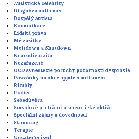
Autistické celebrity
Diagnóza autismus
Dospělý autista
Komunikace
Lidská práva
Mé zážitky
Meltdown a Shutdown
Neurodiverzita
Nezařazené
OCD synestezie poruchy pozornosti dyspraxie
Pozvánky na akce spjaté s autismem
Rituály
Rodiče
Sebedůvěra
Smyslové přetížení a senzorické obtíže
Speciální zájmy a dovednosti
Stimming
Terapie
Uncategorized