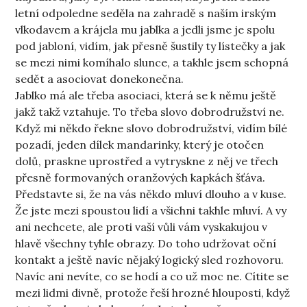
letní odpoledne seděla na zahradě s naším irským
vlkodavem a krájela mu jablka a jedli jsme je spolu
pod jabloní, vidím, jak přesně šustily ty lístečky a jak
se mezi nimi komíhalo slunce, a takhle jsem schopná
sedět a asociovat donekonečna.
Jablko má ale třeba asociaci, která se k němu ještě
jakž takž vztahuje. To třeba slovo dobrodružství ne.
Když mi někdo řekne slovo dobrodružství, vidím bílé
pozadí, jeden dílek mandarinky, který je otočen
dolů, praskne uprostřed a vytryskne z něj ve třech
přesně formovaných oranžových kapkách šťáva.
Představte si, že na vás někdo mluví dlouho a v kuse.
Že jste mezi spoustou lidí a všichni takhle mluví. A vy
ani nechcete, ale proti vaší vůli vám vyskakujou v
hlavě všechny tyhle obrazy. Do toho udržovat oční
kontakt a ještě navíc nějaký logický sled rozhovoru.
Navíc ani nevíte, co se hodí a co už moc ne. Cítite se
mezi lidmi divně, protože řeší hrozné hlouposti, když