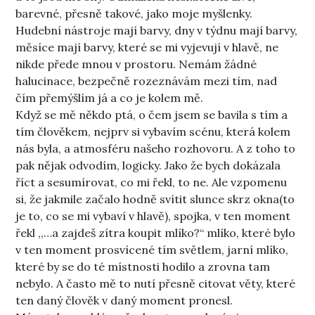
barevné, přesně takové, jako moje myšlenky.
Hudební nástroje mají barvy, dny v týdnu mají barvy,
měsíce mají barvy, které se mi vyjevují v hlavě, ne
nikde přede mnou v prostoru. Nemám žádné
halucinace, bezpečně rozeznávám mezi tím, nad
čím přemýšlím já a co je kolem mě.
Když se mě někdo ptá, o čem jsem se bavila s tím a
tím člověkem, nejprv si vybavím scénu, která kolem
nás byla, a atmosféru našeho rozhovoru. A z toho to
pak nějak odvodím, logicky. Jako že bych dokázala
říct a sesumírovat, co mi řekl, to ne. Ale vzpomenu
si, že jakmile začalo hodně svítit slunce skrz okna(to
je to, co se mi vybaví v hlavě), spojka, v ten moment
řekl ,,…a zajdeš zítra koupit mlíko?“ mlíko, které bylo
v ten moment prosvícené tím světlem, jarní mlíko,
které by se do té místnosti hodilo a zrovna tam
nebylo. A často mě to nutí přesně citovat věty, které
ten daný člověk v daný moment pronesl.