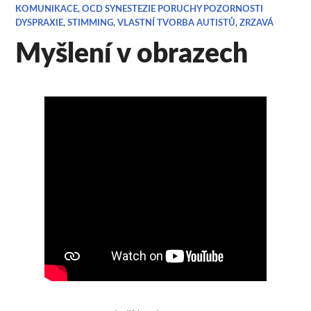
KOMUNIKACE
,
OCD SYNESTEZIE PORUCHY POZORNOSTI
DYSPRAXIE
,
STIMMING
,
VLASTNÍ TVORBA AUTISTŮ
,
ZRZAVÁ
Myšlení v obrazech