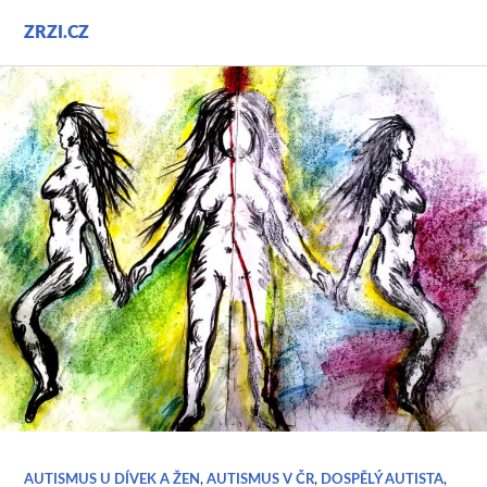
Přejít
ZRZI.CZ
k
obsahu
webu
AUTISMUS U DÍVEK A ŽEN
,
AUTISMUS V ČR
,
DOSPĚLÝ AUTISTA
,