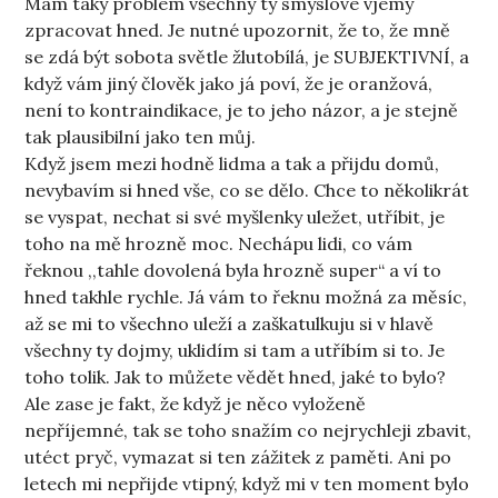
Mám taky problém všechny ty smyslové vjemy
zpracovat hned. Je nutné upozornit, že to, že mně
se zdá být sobota světle žlutobílá, je SUBJEKTIVNÍ, a
když vám jiný člověk jako já poví, že je oranžová,
není to kontraindikace, je to jeho názor, a je stejně
tak plausibilní jako ten můj.
Když jsem mezi hodně lidma a tak a přijdu domů,
nevybavím si hned vše, co se dělo. Chce to několikrát
se vyspat, nechat si své myšlenky uležet, utříbit, je
toho na mě hrozně moc. Nechápu lidi, co vám
řeknou ,,tahle dovolená byla hrozně super“ a ví to
hned takhle rychle. Já vám to řeknu možná za měsíc,
až se mi to všechno uleží a zaškatulkuju si v hlavě
všechny ty dojmy, uklidím si tam a utříbím si to. Je
toho tolik. Jak to můžete vědět hned, jaké to bylo?
Ale zase je fakt, že když je něco vyloženě
nepříjemné, tak se toho snažím co nejrychleji zbavit,
utéct pryč, vymazat si ten zážitek z paměti. Ani po
letech mi nepřijde vtipný, když mi v ten moment bylo