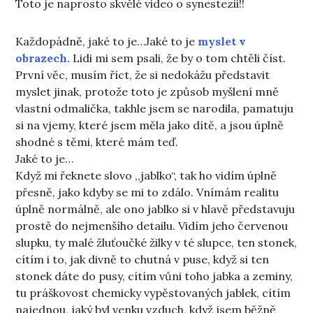
Toto je naprosto skvělé video o synestezii!!
Každopádně, jaké to je…Jaké to je
myslet v
obrazech.
Lidi mi sem psali, že by o tom chtěli číst.
První věc, musím říct, že si nedokážu představit
myslet jinak, protože toto je způsob myšlení mně
vlastní odmalička, takhle jsem se narodila, pamatuju
si na vjemy, které jsem měla jako dítě, a jsou úplně
shodné s těmi, které mám teď.
Jaké to je…
Když mi řeknete slovo ,,jablko“, tak ho vidím úplně
přesně, jako kdyby se mi to zdálo. Vnímám realitu
úplně normálně, ale ono jablko si v hlavě představuju
prostě do nejmenšího detailu. Vidím jeho červenou
slupku, ty malé žluťoučké žilky v té slupce, ten stonek,
cítím i to, jak divně to chutná v puse, když si ten
stonek dáte do pusy, cítím vůni toho jabka a zeminy,
tu práškovost chemicky vypěstovaných jablek, cítím
najednou, jaký byl venku vzduch, když jsem běžně