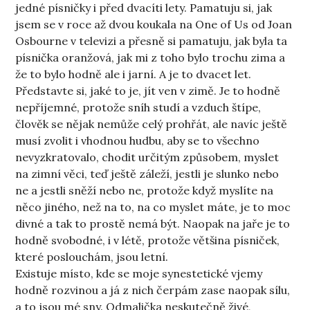
jedné písničky i před dvacíti lety. Pamatuju si, jak
jsem se v roce až dvou koukala na One of Us od Joan
Osbourne v televizi a přesně si pamatuju, jak byla ta
písnička oranžová, jak mi z toho bylo trochu zima a
že to bylo hodně ale i jarní. A je to dvacet let.
Představte si, jaké to je, jít ven v zimě. Je to hodně
nepříjemné, protože sníh studí a vzduch štípe,
člověk se nějak nemůže celý prohřát, ale navíc ještě
musí zvolit i vhodnou hudbu, aby se to všechno
nevyzkratovalo, chodit určitým způsobem, myslet
na zimní věci, teď ještě záleží, jestli je slunko nebo
ne a jestli sněží nebo ne, protože když myslíte na
něco jiného, než na to, na co myslet máte, je to moc
divné a tak to prostě nemá být. Naopak na jaře je to
hodně svobodné, i v létě, protože většina písniček,
které poslouchám, jsou letní.
Existuje místo, kde se moje synestetické vjemy
hodně rozvinou a já z nich čerpám zase naopak sílu,
a to jsou mé sny. Odmalička neskutečně živé,