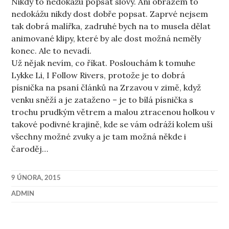
Nikdy to nedokážu popsat slovy. Ani obrazem to
nedokážu nikdy dost dobře popsat. Zaprvé nejsem
tak dobrá malířka, zadruhé bych na to musela dělat
animované klipy, které by ale dost možná neměly
konec. Ale to nevadí.
Už nějak nevím, co říkat. Poslouchám k tomuhe
Lykke Li, I Follow Rivers, protože je to dobrá
písnička na psaní článků na Zrzavou v zimě, když
venku sněží a je zataženo – je to bílá písnička s
trochu prudkým větrem a malou ztracenou holkou v
takové podivné krajině, kde se vám odráží kolem uší
všechny možné zvuky a je tam možná někde i
čaroděj…
9 ÚNORA, 2015
ADMIN