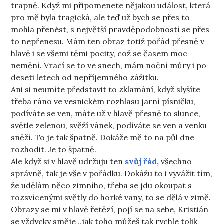
trapně. Když mi připomenete nějakou událost, která
pro mě byla tragická, ale teď už bych se přes to
mohla přenést, s největší pravděpodobností se přes
to nepřenesu. Mám ten obraz totiž pořád přesně v
hlavě i se všemi těmi pocity, což se časem moc
nemění. Vrací se to ve snech, mám noční můry i po
deseti letech od nepříjemného zážitku.
Ani si neumíte představit to zklamání, když slyšíte
třeba ráno ve vesnickém rozhlasu jarní písničku,
podíváte se ven, máte už v hlavě přesně to slunce,
světle zelenou, svěží vánek, podíváte se ven a venku
sněží. To je tak špatně. Dokáže mě to na půl dne
rozhodit. Je to špatně.
Ale když si v hlavě udržuju ten
svůj řád,
všechno
správně, tak je vše v pořádku. Dokážu to i vyvážit tím,
že udělám něco zimního, třeba se jdu okoupat s
rozsvícenými světly do horké vany, to se dělá v zimě.
Obrazy se mi v hlavě řetězí, pojí se na sebe, Kristián
se vždycky směje ,,jak toho můžeš tak rychle tolik