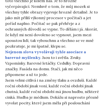
toto všechno je kolem nás. Je to hrozně
vyčerpávající. Nemluvě o tom, že můj mozek si
všechny tyhle obrazy vyjevuje hrozně detailně. Je to
jako mít příliš výkonný procesor v počítači a jet
pořád naplno. Počítač se pak přehřeje a z
ochranných důvodů se vypne. To dělám i já. Akorát,
že když mi není dovoleno se vypnout, jsem mezi
spoustou lidí, tak vybouchnu a všechno se ve mně
pozkratuje, je mi špatně, klepu se.
Nejenom slova vyvolávají tyhle asociace a
barevné myšlenky.
Jsou to i světla. Zvuky.
Vzpomínky. Barevné letáčky. Cedulky. Dopravní
značky. Fasáda na domu. Stačí, jak mi něco
připomene a už to jede.
Jsem velmi citlivá i na změny tlaku a ovzduší. Každé
roční období jinak voní, každé roční období jinak
chutná, každé roční období má jinou hudbu, některé
cinká. Hudba je médium. Dokážu si naprosto přesně
vyvolat pocity, které jsem měla při poslouchání