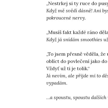
,,Nestrkej si ty ruce do pusy
Když mě svědí dásně! Ani bys
pokroucené nervy.
,,Musíš fakt každé ráno dě
Když já snídám smoothies už
,,To jsem přesně věděla, že
oblíct do povlečení jako do
Vždyť už ti je tolik.“
Já nevím, ale přijde mi to dě
vypadám.
…a spoustu, spoustu dalších 