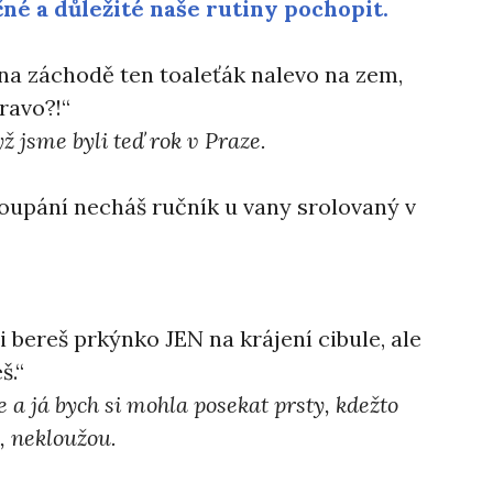
čné a důležité naše rutiny pochopit.
 na záchodě ten toaleťák nalevo na zem,
ravo?!“
ž jsme byli teď rok v Praze.
koupání necháš ručník u vany srolovaný v
si bereš prkýnko JEN na krájení cibule, ale
š.“
e a já bych si mohla posekat prsty, kdežto
é, nekloužou.