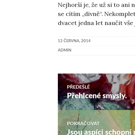
Nejhorší je, že už si to ani
se cítím ,,divně“. Nekomple
dvacet jedna let naučit vše 
12 ČERVNA, 2014
ADMIN
Navigace
PŘEDEŠLÉ
Přehlcené smysly.
Předchozí
pro
příspěvek:
příspěvek
POKRAČOVAT
Jsou aspíci schopní
Následující