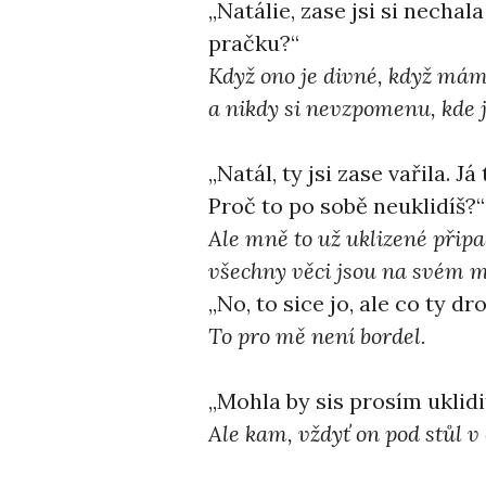
,,Natálie, zase jsi si nechal
pračku?“
Když ono je divné, když mám 
a nikdy si nevzpomenu, kde 
,,Natál, ty jsi zase vařila.
Proč to po sobě neuklidíš?“
Ale mně to už uklizené připa
všechny věci jsou na svém m
,,No, to sice jo, ale co ty 
To pro mě není bordel.
,,Mohla by sis prosím uklidi
Ale kam, vždyť on pod stůl 