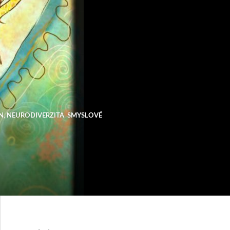
N
,
NEURODIVERZITA
,
SMYSLOVÉ