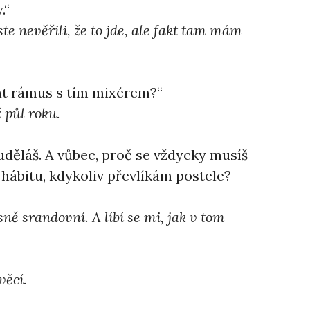
.“
te nevěřili, že to jde, ale fakt tam mám
lat rámus s tím mixérem?“
 půl roku.
 uděláš. A vůbec, proč se vždycky musíš
 hábitu, kdykoliv převlíkám postele?
sně srandovní. A líbí se mi, jak v tom
věcí.