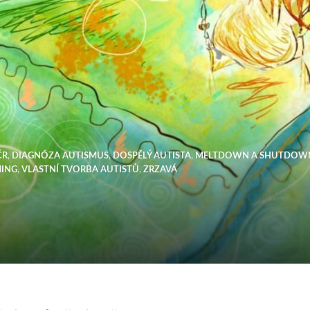
ČR
,
DIAGNÓZA AUTISMUS
,
DOSPĚLÝ AUTISTA
,
MELTDOWN A SHUTDOW
MING
,
VLASTNÍ TVORBA AUTISTŮ
,
ZRZAVÁ