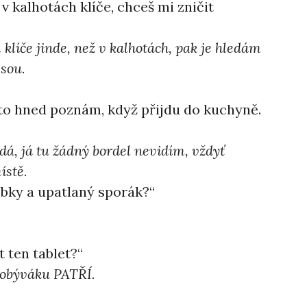
a v kalhotách klíče, chceš mi zničit
klíče jinde, než v kalhotách, pak je hledám
jsou.
 Já to hned poznám, když přijdu do kuchyně.
dá, já tu žádný bordel nevidím, vždyť
ístě.
drobky a upatlaný sporák?“
t ten tablet?“
v obýváku PATŘÍ.