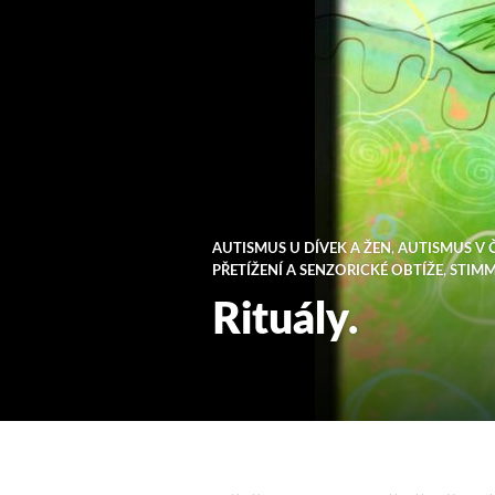
AUTISMUS U DÍVEK A ŽEN
,
AUTISMUS V 
PŘETÍŽENÍ A SENZORICKÉ OBTÍŽE
,
STIM
Rituály.