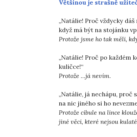
Většinou je strašně užite
,,Natálie! Proč vždycky dáš
když má být na stojánku vp
Protože jsme ho tak měli, kdy
,,Natálie! Proč po každém 
kuličce!“
Protože …já nevím.
,,Natálie, já nechápu, proč 
na nic jiného si ho nevezme
Protože cibule na lince klouž
jiné věci, které nejsou kulat