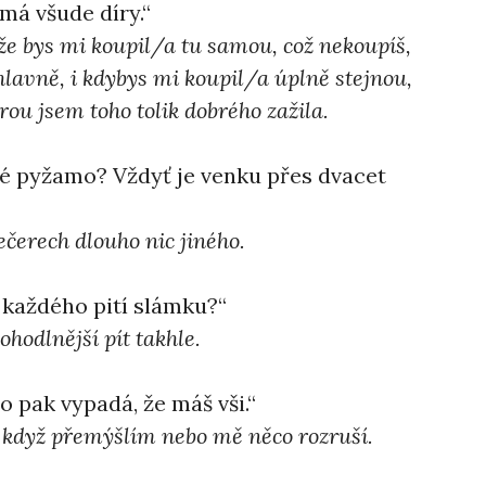
 má všude díry.“
že bys mi koupil/a tu samou, což nekoupíš,
hlavně, i kdybys mi koupil/a úplně stejnou,
rou jsem toho tolik dobrého zažila.
té pyžamo? Vždyť je venku přes dvacet
ečerech dlouho nic jiného.
o každého pití slámku?“
hodlnější pít takhle.
to pak vypadá, že máš vši.“
 když přemýšlím nebo mě něco rozruší.