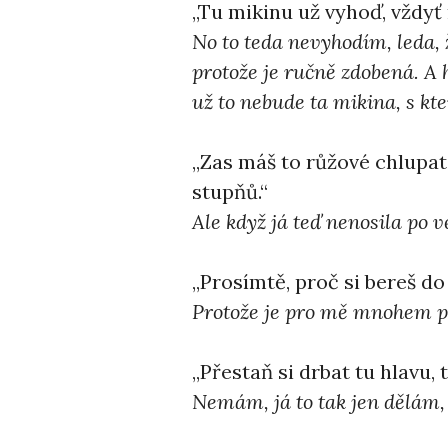
,,Tu mikinu už vyhoď, vždyť
No to teda nevyhodím, leda, 
protože je ručně zdobená. A 
už to nebude ta mikina, s kte
,,Zas máš to růžové chlupa
stupňů.“
Ale když já teď nenosila po v
,,Prosímtě, proč si bereš d
Protože je pro mě mnohem po
,,Přestaň si drbat tu hlavu, 
Nemám, já to tak jen dělám,