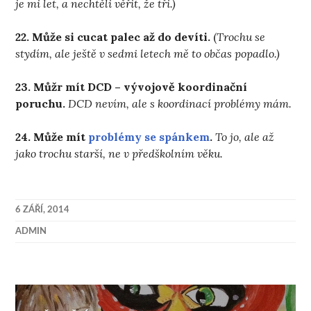
je mi let, a nechtěli věřit, že tři.)
22. Může si cucat palec až do devíti.
(
Trochu se
stydím, ale ještě v sedmi letech mě to občas popadlo.)
23. Můžr mít DCD – vývojově koordinační
poruchu.
DCD nevím, ale s koordinací problémy mám.
24. Může mít
problémy se spánkem
.
To jo, ale až
jako trochu starší, ne v předškolním věku.
6 ZÁŘÍ, 2014
ADMIN
Navigace