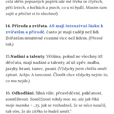
celá skřín popsaných papírů ode mě třeba ve čtyřech,
pěti letech, o kočkách a psech, co u ní bydlí. Musím tam
zajít a přečíst si to všechno!)
14. Příroda a zvířata.
AS mají intenzivní lásku k
zvířatům a přírodě
, často je mají raději než lidi.
Zvířatům intuitivně rozumí více než lidem.
(Přesně
tak.)
15.
Nadání a talenty.
Většina, pokud ne všechny AS
děvčata, mají nadání a talenty, ať už zpěv, malba,
jazyky, hraní, tanec, psaní.
(Vždycky jsem chtěla umět
zpívat. Achjo. A tancovat. Člověk chce vždycky nejvíc to,
co mu nejde.)
16.
Odhodlání.
Silná vůle, přesvědčení, paličatost,
soutěživost.
Soutěživost nikdy moc ne, ale jak říká
moje mamka – ,,ty, jak se rozhodneš, že se něco naučíš,
tak vím, že do zítřka to budeš umět.“