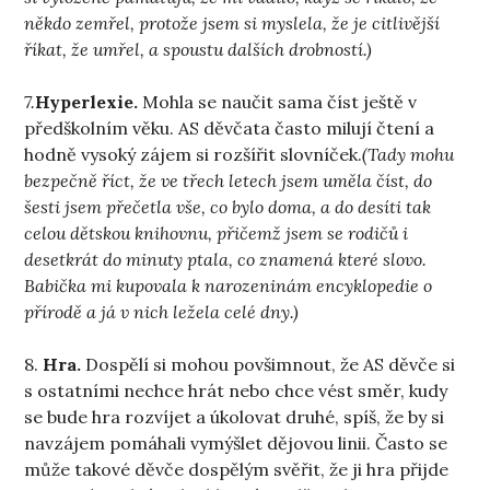
někdo zemřel, protože jsem si myslela, že je citlivější
říkat, že umřel, a spoustu dalších drobností.)
7.
Hyperlexie.
Mohla se naučit sama číst ještě v
předškolním věku. AS děvčata často milují čtení a
hodně vysoký zájem si rozšířit slovníček.
(Tady mohu
bezpečně říct, že ve třech letech jsem uměla číst, do
šesti jsem přečetla vše, co bylo doma, a do desíti tak
celou dětskou knihovnu, přičemž jsem se rodičů i
desetkrát do minuty ptala, co znamená které slovo.
Babička mi kupovala k narozeninám encyklopedie o
přírodě a já v nich ležela celé dny.)
8.
Hra.
Dospělí si mohou povšimnout, že AS děvče si
s ostatními nechce hrát nebo chce vést směr, kudy
se bude hra rozvíjet a úkolovat druhé, spíš, že by si
navzájem pomáhali vymýšlet dějovou linii. Často se
může takové děvče dospělým svěřit, že ji hra přijde