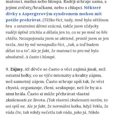
matoucí, nudná nebo hloupá. Raději si hraje sama, s
jejími zvířaty/hračkami, nebo s chlapci.
Některé
dívky s Aspergerovým syndromem mohou mít
potíže prohrávat.
(Těžko říct, tady, mně byla většinou
hra s ostatními dětmi vzácná, takže jsem vždycky
raději úplně ztichla a dělala jen to, co se po mně ve hře
chtělo. Nezapojovala jsem se aktivně, prostě jsem se jen
vezla. Ani by mě nenapadlo říct, ,,tak, a teď budem
dělat to a to“. Ale je fakt, že matoucí to pro mě bylo
absolutně. A často i hloupé.
9.
Zájmy.
AS děvče se často o věci zajímá jinak, než
ostatní holky, co se týče intenzity a kvality zájmu,
než samotný zájem. Často si hraje spíš tak, že věci
chystá, organizuje, člení, seskupuje, než že by si s
nimi hrála. Často si může přehrávat vlastní
zkušenosti ze života.
(Tak vlastní zkušenosti nevím, to
asi spíš ne. Ale je fakt, že normální holka, když řekla, že
ráda čte, tak nikdy nečetla tak ráda, jako já. Nikdo