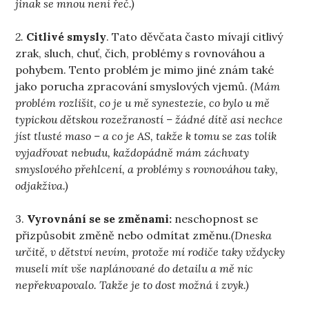
jinak se mnou není řeč.)
2.
Citlivé smysly
. Tato děvčata často mívají citlivý
zrak, sluch, chuť, čich, problémy s rovnováhou a
pohybem. Tento problém je mimo jiné znám také
jako porucha zpracování smyslových vjemů.
(Mám
problém rozlišit, co je u mě synestezie, co bylo u mě
typickou dětskou rozežraností – žádné dítě asi nechce
jíst tlusté maso – a co je AS, takže k tomu se zas tolik
vyjadřovat nebudu, každopádně mám záchvaty
smyslového přehlcení, a problémy s rovnováhou taky,
odjakživa.)
3.
Vyrovnání se se změnami:
neschopnost se
přizpůsobit změně nebo odmítat změnu.
(Dneska
určitě, v dětství nevím, protože mí rodiče taky vždycky
museli mít vše naplánované do detailu a mě nic
nepřekvapovalo. Takže je to dost možná i zvyk.)