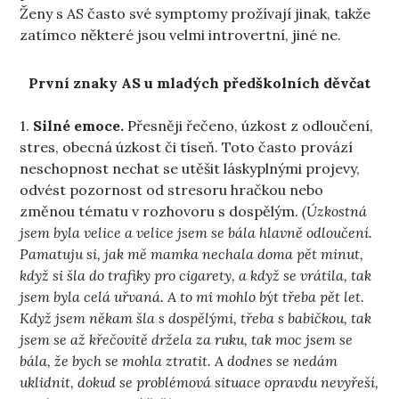
Ženy s AS často své symptomy prožívají jinak, takže
zatímco některé jsou velmi introvertní, jiné ne.
První znaky AS u mladých předškolních děvčat
1.
Silné emoce.
Přesněji řečeno, úzkost z odloučení,
stres, obecná úzkost či tíseň. Toto často provází
neschopnost nechat se utěšit láskyplnými projevy,
odvést pozornost od stresoru hračkou nebo
změnou tématu v rozhovoru s dospělým.
(Úzkostná
jsem byla velice a velice jsem se bála hlavně odloučení.
Pamatuju si, jak mě mamka nechala doma pět minut,
když si šla do trafiky pro cigarety, a když se vrátila, tak
jsem byla celá uřvaná. A to mi mohlo být třeba pět let.
Když jsem někam šla s dospělými, třeba s babičkou, tak
jsem se až křečovitě držela za ruku, tak moc jsem se
bála, že bych se mohla ztratit. A dodnes se nedám
uklidnit, dokud se problémová situace opravdu nevyřeší,