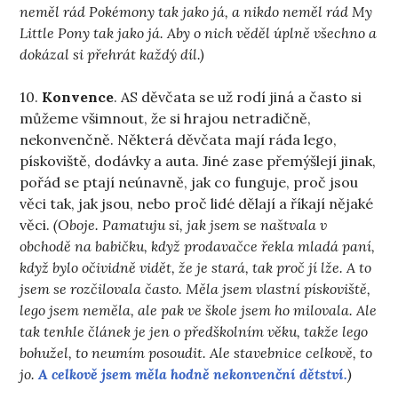
neměl rád Pokémony tak jako já, a nikdo neměl rád My
Little Pony tak jako já. Aby o nich věděl úplně všechno a
dokázal si přehrát každý díl.)
10.
Konvence
. AS děvčata se už rodí jiná a často si
můžeme všimnout, že si hrajou netradičně,
nekonvenčně. Některá děvčata mají ráda lego,
pískoviště, dodávky a auta. Jiné zase přemýšlejí jinak,
pořád se ptají neúnavně, jak co funguje, proč jsou
věci tak, jak jsou, nebo proč lidé dělají a říkají nějaké
věci.
(Oboje. Pamatuju si, jak jsem se naštvala v
obchodě na babičku, když prodavačce řekla mladá paní,
když bylo očividně vidět, že je stará, tak proč jí lže. A to
jsem se rozčilovala často. Měla jsem vlastní pískoviště,
lego jsem neměla, ale pak ve škole jsem ho milovala. Ale
tak tenhle článek je jen o předškolním věku, takže lego
bohužel, to neumím posoudit. Ale stavebnice celkově, to
jo.
A celkově jsem měla hodně nekonvenční dětství.
)