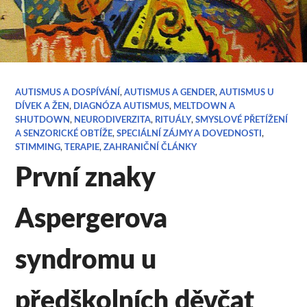
AUTISMUS A DOSPÍVÁNÍ
,
AUTISMUS A GENDER
,
AUTISMUS U
DÍVEK A ŽEN
,
DIAGNÓZA AUTISMUS
,
MELTDOWN A
SHUTDOWN
,
NEURODIVERZITA
,
RITUÁLY
,
SMYSLOVÉ PŘETÍŽENÍ
A SENZORICKÉ OBTÍŽE
,
SPECIÁLNÍ ZÁJMY A DOVEDNOSTI
,
STIMMING
,
TERAPIE
,
ZAHRANIČNÍ ČLÁNKY
První znaky
Aspergerova
syndromu u
předškolních děvčat