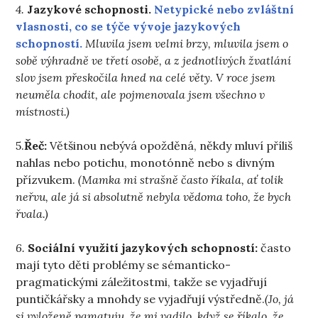
4.
Jazykové schopnosti.
Netypické nebo zvláštní
vlasnosti, co se týče vývoje jazykových
schopností.
Mluvila jsem velmi brzy, mluvila jsem o
sobě výhradně ve třetí osobě, a z jednotlivých žvatlání
slov jsem přeskočila hned na celé věty. V roce jsem
neuměla chodit, ale pojmenovala jsem všechno v
místnosti.)
5.
Řeč:
Většinou nebývá opožděná, někdy mluví příliš
nahlas nebo potichu, monotónně nebo s divným
přízvukem.
(Mamka mi strašně často říkala, ať tolik
neřvu, ale já si absolutně nebyla vědoma toho, že bych
řvala.)
6.
Sociální využití jazykových schopností:
často
mají tyto děti problémy se sémanticko-
pragmatickými záležitostmi, takže se vyjadřují
puntičkářsky a mnohdy se vyjadřují výstředně.
(Jo, já
si vyloženě pamatuju, že mi vadilo, když se říkalo, že