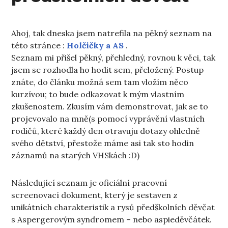
Ahoj, tak dneska jsem natrefila na pěkný seznam na
této stránce :
Holčičky a AS
.
Seznam mi přišel pěkný, přehledný, rovnou k věci, tak
jsem se rozhodla ho hodit sem, přeložený. Postup
znáte, do článku možná sem tam vložím něco
kurzívou; to bude odkazovat k mým vlastním
zkušenostem. Zkusím vám demonstrovat, jak se to
projevovalo na mně(s pomocí vyprávění vlastních
rodičů, které každý den otravuju dotazy ohledně
svého dětství, přestože máme asi tak sto hodin
záznamů na starých VHSkách :D)
Následující seznam je oficiální pracovní
screenovací dokument, který je sestaven z
unikátních charakteristik a rysů předškolních děvčat
s Aspergerovým syndromem – nebo aspieděvčátek.