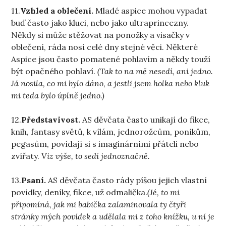
11.
Vzhled a oblečení.
Mladé aspice mohou vypadat
buď často jako kluci, nebo jako ultraprincezny.
Někdy si může stěžovat na ponožky a visačky v
oblečení, ráda nosí celé dny stejné věci. Některé
Aspice jsou často pomatené pohlavím a někdy touží
být opačného pohlaví.
(Tak to na mě nesedí, ani jedno.
Já nosila, co mi bylo dáno, a jestli jsem holka nebo kluk
mi teda bylo úplně jedno.)
12.
Představivost.
AS děvčata často unikají do fikce,
knih, fantasy světů, k vílám, jednorožcům, poníkům,
pegasům, povídají si s imaginárními přáteli nebo
zvířaty.
Viz výše, to sedí jednoznačně.
13.
Psaní.
AS děvčata často rády píšou jejich vlastní
povídky, deníky, fikce, už odmalička.
(Jé, to mi
připomíná, jak mi babička zalaminovala ty čtyři
stránky mých povídek a udělala mi z toho knížku, u ní je