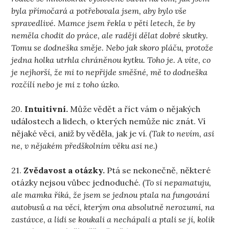
byla přímočará a potřebovala jsem, aby bylo vše
spravedlivé. Mamce jsem řekla v pěti letech, že by
neměla chodit do práce, ale raději dělat dobré skutky.
Tomu se dodneška směje. Nebo jak skoro pláču, protože
jedna holka utrhla chráněnou kytku. Toho je. A víte, co
je nejhorší, že mi to nepřijde směšné, mě to dodneška
rozčílí nebo je mi z toho úzko.
20.
Intuitivní.
Může vědět a říct vám o nějakých
událostech a lidech, o kterých nemůže nic znát. Ví
nějaké věci, aniž by věděla, jak je ví.
(Tak to nevím, asi
ne, v nějakém předškolním věku asi ne.)
21.
Zvědavost a otázky.
Ptá se nekonečně, některé
otázky nejsou vůbec jednoduché.
(To si nepamatuju,
ale mamka říká, že jsem se jednou ptala na fungování
autobusů a na věci, kterým ona absolutně nerozumí, na
zastávce, a lidi se koukali a nechápali a ptali se jí, kolik