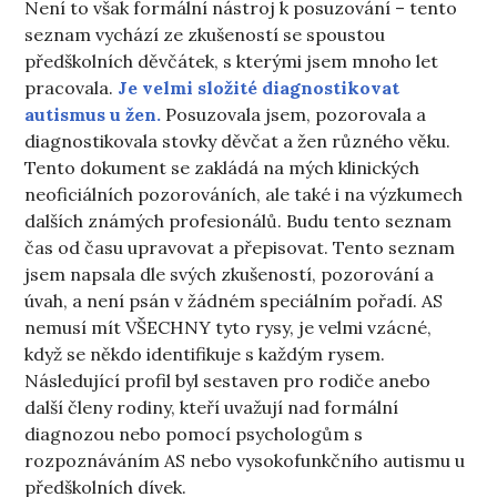
Není to však formální nástroj k posuzování – tento
seznam vychází ze zkušeností se spoustou
předškolních děvčátek, s kterými jsem mnoho let
pracovala.
Je velmi složité diagnostikovat
autismus u žen.
Posuzovala jsem, pozorovala a
diagnostikovala stovky děvčat a žen různého věku.
Tento dokument se zakládá na mých klinických
neoficiálních pozorováních, ale také i na výzkumech
dalších známých profesionálů. Budu tento seznam
čas od času upravovat a přepisovat. Tento seznam
jsem napsala dle svých zkušeností, pozorování a
úvah, a není psán v žádném speciálním pořadí. AS
nemusí mít VŠECHNY tyto rysy, je velmi vzácné,
když se někdo identifikuje s každým rysem.
Následující profil byl sestaven pro rodiče anebo
další členy rodiny, kteří uvažují nad formální
diagnozou nebo pomocí psychologům s
rozpoznáváním AS nebo vysokofunkčního autismu u
předškolních dívek.