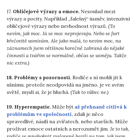
17.
Obličejové výrazy a emoce.
Nesoulad mezi
výrazy a pocity. Například „falešný“ úsměv, intenzivní
obličejové výrazy nebo nevhodnost výrazů.
(To
nevím, jak moc. Já se moc neprojevuju. Nebo se furt
křečovitě usmívám. Ale jako malá, to nevím moc, na
záznamech jsem většinou horečně zabraná do nějaké
činnosti a tvářím se normálně, občas se usměju. Takže
nic extra.)
18. Problémy s pozorností.
Rodiče s ní mohli jít k
ušnímu, protože neodpovídá na jméno, je ve svém
světě, myslí si, že je hluchá.
(Tak to vůbec ne.)
19. Hyperempatie.
Může být
až přehnaně citlivá k
problémům ve společnosti,
zdali je něco
spravedlivé, násilí na zvířatech, nebo starších. Může
prožívat emoce ostatních a nerozumět jim.
Je to tak,
rodiče se mnohokrát vysloveně bavili na tom, jak jsem