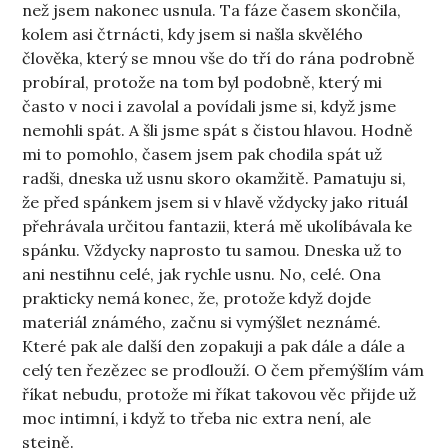
než jsem nakonec usnula. Ta fáze časem skončila,
kolem asi čtrnácti, kdy jsem si našla skvělého
člověka, který se mnou vše do tří do rána podrobně
probíral, protože na tom byl podobně, který mi
často v noci i zavolal a povídali jsme si, když jsme
nemohli spát. A šli jsme spát s čistou hlavou. Hodně
mi to pomohlo, časem jsem pak chodila spát už
radši, dneska už usnu skoro okamžitě. Pamatuju si,
že před spánkem jsem si v hlavě vždycky jako rituál
přehrávala určitou fantazii, která mě ukolíbávala ke
spánku. Vždycky naprosto tu samou. Dneska už to
ani nestihnu celé, jak rychle usnu. No, celé. Ona
prakticky nemá konec, že, protože když dojde
materiál známého, začnu si vymýšlet neznámé.
Které pak ale další den zopakuji a pak dále a dále a
celý ten řezězec se prodlouží. O čem přemýšlím vám
říkat nebudu, protože mi říkat takovou věc přijde už
moc intimní, i když to třeba nic extra není, ale
stejně.