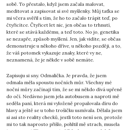
sobě. To přestalo, když jsem začala malovat,
meditovat a zapisovat si své myšlenky. Můj taťka se
mi včera svěřil s tím, že ho to začalo trápit teď, po
čtyřicítce. Čtyřicet let nic, jen občas to trhnutí,
které se stává každému, a teď toto. No jo, genetika
se nezapře, způsob myšlení. Jen, jak vidíte, se občas
demonstruje u někoho dříve, u někoho později, a to,
že váš potomek vykazuje znaky, které vy ne,
neznamená, že je někde v sobě nemáte.
Zapisuju si sny. Odmalička. Je pravda, že jsem
odmala měla spoustu nočních můr. Všechny mé
noční můry začínají tím, že se mi někdo dívá upřeně
do očí. Nedávno jsem jela autobusem a naproti mě
seděla paní, která mi vyloženě propalovala díru do
hlavy a ještě se u toho trošičku usmívala. Dělala jsem
si asi sto reality checků, jestli toto není sen, protože
mi to tak naprosto přišlo, pohltil mě strach, musela