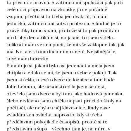
to přes noc urovná. A zatímco mí spolužáci pak potí
celé noci přípravou na zkoušky, já se pořádně
vyspím, přečtu si to třeba jen dvakrát, a mám
jedničku, zatímco oni sotva prolezou. A hodně je to
právě díky tomu spaní, protože si to pak pročítám
na druhý den a říkám si, no jasně, to jsem viděla…
kolikrát mám ve snu pocit, že mi vše zaklapne tak, jak
má. No, ale k tomu lucidnímu snění. Nejsilnější je,
když mám horečky.
Pamatuju si, jak mi bylo asi jedenáct a měla jsem
chřipku a zdálo se mi, že jsem u sebe v pokoji. Tak
jsem si řekla, otevřu dveře do ložnice a tam bude
John Lennon, ale nesoustředila jsem se dost,
otevřela jsem dveře a byl tam jako hadrová panenka.
Nebo nedávno jsem chtěla napsat práci do školy na
počítači, ale nebyla u něj klávesnice. Jindy zase
zvládám sen ovládat naprosto, kdy si třeba
předělávám pokojík dle časopisů, prostě si to
představím a šups – všechno tam je, na míru, v