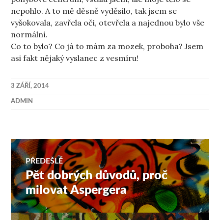
nepohlo. A to mě děsně vyděsilo, tak jsem se
vyšokovala, zavřela oči, otevřela a najednou bylo vše
normální.
Co to bylo? Co já to mám za mozek, proboha? Jsem
asi fakt nějaký vyslanec z vesmíru!
3 ZÁŘÍ, 2014
ADMIN
Navigace
PŘEDEŠLÉ
Pět dobrých důvodů, proč
Předchozí
pro
příspěvek:
milovat Aspergera
příspěvek