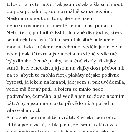
televizi, a už to nešlo, tak jsem vstala a šla si lehnout
do pokoje nahoře, kde normálně sama nespím.
Nešlo mi usnout ani tam, ale v nějakém
nepozorovaném momentě se mi to asi podařilo.
Nebo teda, podařilo? Byl to hrozně divný stav, který
se mi někdy stává. Cítila jsem tak silné pulzace v
mozku, bylo to šílené, zničehonic. Věděla jsem, že je
něco jinak. Otevřela jsem oči a na stěně vedle mě
byly dlouhé, černé pruhy, na stěně visely tři vlajky
států, které neexistují(jsem na vlajky dost přeborník
na to, abych to mohla říct), plakáty nějaké podivné
bytosti, já ležela na kanapi, jak jsem si pak uvědomila,
vedle mě černý pudl, a kolem se mihlo něco
podivného, černého, a já věděla jen to, že se nesmím
bát. A byla jsem naprosto při vědomí. A pořád mi
vibroval mozek.
A hrozně jsem se chtěla vrátit. Zavřela jsem oči a
chtěla jsem vstát, cítila jsem, že jsem si aktivovala
pohybové centrum, vstala jsem, ale moje tělo se