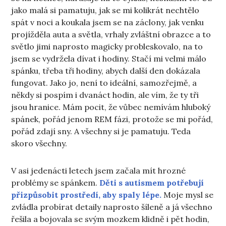
jako malá si pamatuju, jak se mi kolikrát nechtělo
spát v noci a koukala jsem se na záclony, jak venku
projížděla auta a světla, vrhaly zvláštní obrazce a to
světlo jimi naprosto magicky probleskovalo, na to
jsem se vydržela dívat i hodiny. Stačí mi velmi málo
spánku, třeba tři hodiny, abych další den dokázala
fungovat. Jako jo, není to ideální, samozřejmě, a
někdy si pospím i dvanáct hodin, ale vím, že ty tři
jsou hranice. Mám pocit, že vůbec nemívám hluboký
spánek, pořád jenom REM fázi, protože se mi pořád,
pořád zdají sny. A všechny si je pamatuju. Teda
skoro všechny.
V asi jedenácti letech jsem začala mít hrozné
problémy se spánkem.
Děti s autismem potřebují
přizpůsobit prostředí, aby spaly lépe.
Moje mysl se
zvládla probírat detaily naprosto šíleně a já všechno
řešila a bojovala se svým mozkem klidně i pět hodin,