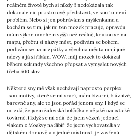
reálném životě bych si nikdy!!! nedokázala tak
dokonale nic prostorově představit, ve snu to není
problém. Nebo si jen pohrávám s myšlenkama a
kochám se tím, jak mi ten mozek pracuje, opravdu,
mám výkon mnohem vyšší než reálně, kouknu se na
mapu, přečtu si názvy měst, podívám se bokem,
podívám se na ni zpátky a všechna města mají jiné
názvy a já si říkám, WOW, můj mozek to dokázal
během sekundy všechno přepsat a vymyslet nových
třeba 500 slov.
Některé sny mě však nechávají naprosto perplex.
Jsou motivy, které se mi vrací, mám bizarní, bláznivé,
barevné sny, ale to jsou pořád jenom sny. I když se
mi zdá, že jsem židovská holčička v nějaké nacistické
továrně, i když se mi zdá, že jsem vězeň jedoucí
vlakem z Moskvy na Sibiř, že jsem vychovatelka v
dětském domově a v jedné místnosti je zavřená