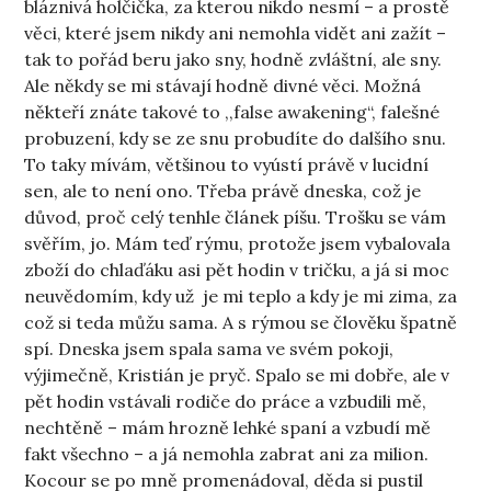
bláznivá holčička, za kterou nikdo nesmí – a prostě
věci, které jsem nikdy ani nemohla vidět ani zažít –
tak to pořád beru jako sny, hodně zvláštní, ale sny.
Ale někdy se mi stávají hodně divné věci. Možná
někteří znáte takové to ,,false awakening“, falešné
probuzení, kdy se ze snu probudíte do dalšího snu.
To taky mívám, většinou to vyústí právě v lucidní
sen, ale to není ono. Třeba právě dneska, což je
důvod, proč celý tenhle článek píšu. Trošku se vám
svěřím, jo. Mám teď rýmu, protože jsem vybalovala
zboží do chlaďáku asi pět hodin v tričku, a já si moc
neuvědomím, kdy už je mi teplo a kdy je mi zima, za
což si teda můžu sama. A s rýmou se člověku špatně
spí. Dneska jsem spala sama ve svém pokoji,
výjimečně, Kristián je pryč. Spalo se mi dobře, ale v
pět hodin vstávali rodiče do práce a vzbudili mě,
nechtěně – mám hrozně lehké spaní a vzbudí mě
fakt všechno – a já nemohla zabrat ani za milion.
Kocour se po mně promenádoval, děda si pustil