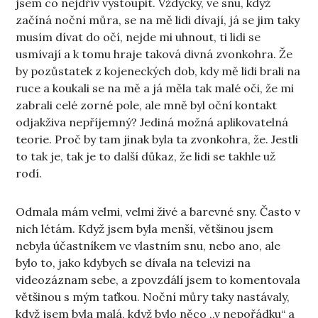
jsem co nejdřív vystoupit. Vždycky, ve snu, když
začíná noční můra, se na mě lidi dívají, já se jim taky
musím dívat do očí, nejde mi uhnout, ti lidi se
usmívají a k tomu hraje taková divná zvonkohra. Že
by pozůstatek z kojeneckých dob, kdy mě lidi brali na
ruce a koukali se na mě a já měla tak malé oči, že mi
zabrali celé zorné pole, ale mně byl oční kontakt
odjakživa nepříjemný? Jediná možná aplikovatelná
teorie. Proč by tam jinak byla ta zvonkohra, že. Jestli
to tak je, tak je to další důkaz, že lidi se takhle už
rodí.
Odmala mám velmi, velmi živé a barevné sny. Často v
nich létám. Když jsem byla menší, většinou jsem
nebyla účastníkem ve vlastním snu, nebo ano, ale
bylo to, jako kdybych se dívala na televizi na
videozáznam sebe, a zpovzdálí jsem to komentovala
většinou s mým taťkou. Noční můry taky nastávaly,
když jsem byla malá, když bylo něco ,,v nepořádku“ a