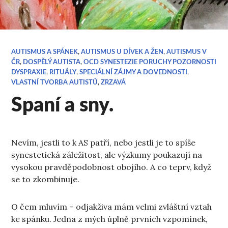
AUTISMUS A SPÁNEK
,
AUTISMUS U DÍVEK A ŽEN
,
AUTISMUS V
ČR
,
DOSPĚLÝ AUTISTA
,
OCD SYNESTEZIE PORUCHY POZORNOSTI
DYSPRAXIE
,
RITUÁLY
,
SPECIÁLNÍ ZÁJMY A DOVEDNOSTI
,
VLASTNÍ TVORBA AUTISTŮ
,
ZRZAVÁ
Spaní a sny.
Nevím, jestli to k AS patří, nebo jestli je to spíše
synestetická záležitost, ale výzkumy poukazují na
vysokou pravděpodobnost obojího. A co teprv, když
se to zkombinuje.
O čem mluvím – odjakživa mám velmi zvláštní vztah
ke spánku. Jedna z mých úplně prvních vzpomínek,