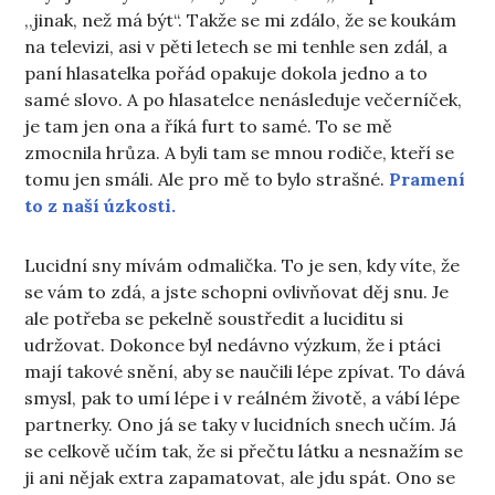
,,jinak, než má být“. Takže se mi zdálo, že se koukám
na televizi, asi v pěti letech se mi tenhle sen zdál, a
paní hlasatelka pořád opakuje dokola jedno a to
samé slovo. A po hlasatelce nenásleduje večerníček,
je tam jen ona a říká furt to samé. To se mě
zmocnila hrůza. A byli tam se mnou rodiče, kteří se
tomu jen smáli. Ale pro mě to bylo strašné.
Pramení
to z naší úzkosti.
Lucidní sny mívám odmalička. To je sen, kdy víte, že
se vám to zdá, a jste schopni ovlivňovat děj snu. Je
ale potřeba se pekelně soustředit a luciditu si
udržovat. Dokonce byl nedávno výzkum, že i ptáci
mají takové snění, aby se naučili lépe zpívat. To dává
smysl, pak to umí lépe i v reálném životě, a vábí lépe
partnerky. Ono já se taky v lucidních snech učím. Já
se celkově učím tak, že si přečtu látku a nesnažím se
ji ani nějak extra zapamatovat, ale jdu spát. Ono se