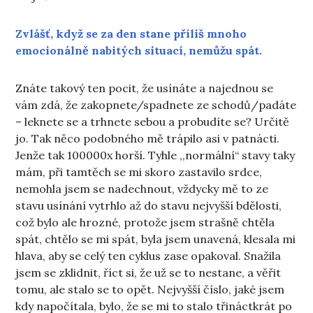
Zvlášť, když se za den stane příliš mnoho
emocionálně nabitých situací, nemůžu spát.
Znáte takový ten pocit, že usínáte a najednou se
vám zdá, že zakopnete/spadnete ze schodů/padáte
– leknete se a trhnete sebou a probudíte se? Určitě
jo. Tak něco podobného mě trápilo asi v patnácti.
Jenže tak 100000x horší. Tyhle ,,normální“ stavy taky
mám, při tamtěch se mi skoro zastavilo srdce,
nemohla jsem se nadechnout, vždycky mě to ze
stavu usínání vytrhlo až do stavu nejvyšší bdělosti,
což bylo ale hrozné, protože jsem strašně chtěla
spát, chtělo se mi spát, byla jsem unavená, klesala mi
hlava, aby se celý ten cyklus zase opakoval. Snažila
jsem se zklidnit, říct si, že už se to nestane, a věřit
tomu, ale stalo se to opět. Nejvyšší číslo, jaké jsem
kdy napočítala, bylo, že se mi to stalo třináctkrát po