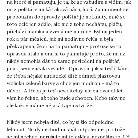
na které si pamatuju, je ta, že se vzbudím a vidím, jak
mi z polštáře uniká taková pára, hoří. Za moment se
probouzím doopravdy, polštář je netknutý, mně se
toto celé jen zdálo, ale nic z toho nechápu, pláču,
přichází mamka a zvedá mě na ruce. Byl mi jeden
rok a pár měsíců, jak mi nedávno řekla, a byla
překvapená, že si na to pamatuju – protože se to
opravdu stalo a ona si to pamatuje proto, že mi už
nikdy nemohla dát to samé povlečení na polštář,
jinak jsem začala vyvádět. Opravdu, jak si teď říkám,
že třeba nějaké autistické dítě odmítá plastovou
vidličku zelené barvy a chce jen modrou – má to
důvod. A třeba je teď neviditelný, ale za dvacet let
vám ho řekne, až toho bude schopen. Nebo taky ne,
ale každý máme nějaká tajemství, že.
Nikdy jsem nebyla dítě, co by si šlo odpoledne
lehnout. Nikdy nechodím spát odpoledne, protože
se mi nechce, narušuje mi to cyklus, nesnáším to. Už