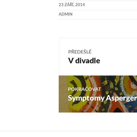
23 ZÁŘÍ, 2014
ADMIN
Navigace
PŘEDEŠLÉ
V divadle
Předchozí
pro
příspěvek:
příspěvek
POKRAČOVAT
Symptomy Asperger
Následující
příspěvek: