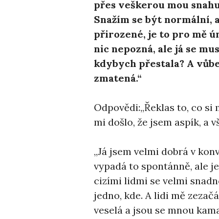
přes veškerou mou snahu!
Snažím se být normální, a
přirozené, je to pro mě 
nic nepozná, ale já se mu
kdybych přestala? A vůbe
zmatená.“
Odpovědi:,,Řeklas to, co si
mi došlo, že jsem aspík, a 
,,Já jsem velmi dobrá v kon
vypadá to spontánně, ale jen
cizími lidmi se velmi snadn
jedno, kde. A lidi mě zezač
veselá a jsou se mnou kamar