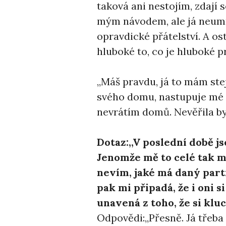
taková ani nestojím, zdají
mým návodem, ale já neumí
opravdické přátelství. A os
hluboké to, co je hluboké 
,,Máš pravdu, já to mám st
svého domu, nastupuje mé h
nevrátím domů. Nevěřila bys
Dotaz:,,V poslední době j
Jenomže mě to celé tak m
nevím, jaké má daný part
pak mi připadá, že i oni s
unavená z toho, že si kluc
Odpovědi:,,Přesně. Já třeb