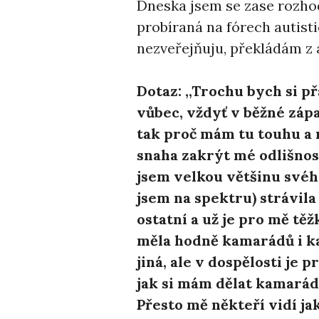
Dneska jsem se zase rozho
probíraná na fórech autist
nezveřejňuju, překládám z an
Dotaz: ,,Trochu bych si př
vůbec, vždyť v běžné zápa
tak proč mám tu touhu a 
snaha zakrýt mé odlišnost
jsem velkou většinu svého
jsem na spektru) strávila
ostatní a už je pro mě těž
měla hodně kamarádů i k
jiná, ale v dospělosti je 
jak si mám dělat kamarády
Přesto mě někteří vidí ja