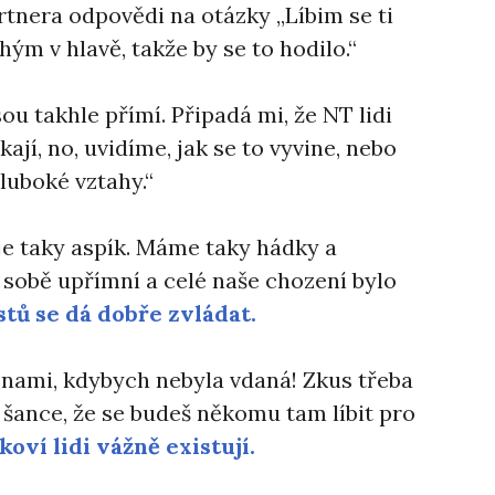
tnera odpovědi na otázky ,,Líbim se ti
ým v hlavě, takže by se to hodilo.“
jsou takhle přímí. Připadá mi, že NT lidi
íkají, no, uvidíme, jak se to vyvine, nebo
hluboké vztahy.“
 je taky aspík. Máme taky hádky a
 sobě upřímní a celé naše chození bylo
stů se dá dobře zvládat.
ženami, kdybych nebyla vdaná! Zkus třeba
 šance, že se budeš někomu tam líbit pro
koví lidi vážně existují.