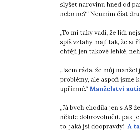
slyšet narovinu hned od par
nebo ne?“ Neumím číst druh
,,To mi taky vadí, že lidi ne
spíš vztahy mají tak, že si ř
chtějí jen takové lehké, ne
,,Jsem ráda, že můj manžel
problémy, ale aspoň jsme k
upřímné.“
Manželství auti
,,Já bych chodila jen s AS 
někde dobrovolničit, pak je
to, jaká jsi doopravdy.“
A ta