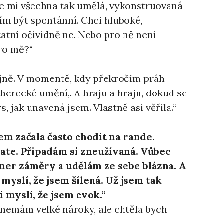
 se mi všechna tak umělá, vykonstruovaná
m být spontánní. Chci hluboké,
tatní očividně ne. Nebo pro ně není
pro mě?“
ejně. V momentě, kdy překročím práh
erecké umění,. A hraju a hraju, dokud se
, jak unavená jsem. Vlastně asi věřila.“
sem začala často chodit na rande.
ate. Připadám si zneužívaná. Vůbec
ner záměry a udělám ze sebe blázna. A
i myslí, že jsem šílená. Už jsem tak
i myslí, že jsem cvok.“
a nemám velké nároky, ale chtěla bych