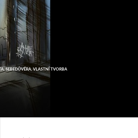
TA
,
SEBEDŮVĚRA
,
VLASTNÍ TVORBA