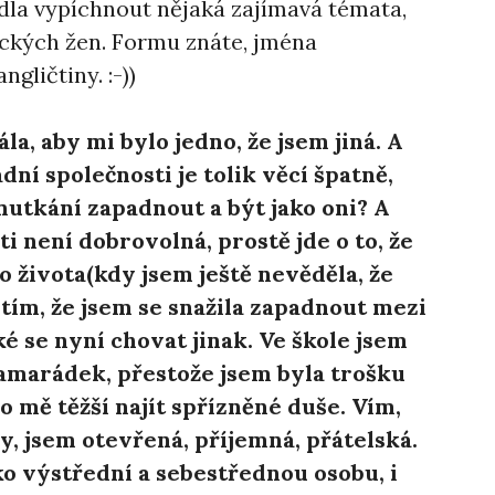
dla vypíchnout nějaká zajímavá témata,
ických žen. Formu znáte, jména
gličtiny. :-))
ála, aby mi bylo jedno, že jsem jiná. A
dní společnosti je tolik věcí špatně,
nutkání zapadnout a být jako oni? A
i není dobrovolná, prostě jde o to, že
 života(kdy jsem ještě nevěděla, že
 tím, že jsem se snažila zapadnout mezi
ké se nyní chovat jinak. Ve škole jsem
amarádek, přestože jsem byla trošku
pro mě těžší najít spřízněné duše. Vím,
, jsem otevřená, příjemná, přátelská.
ko výstřední a sebestřednou osobu, i