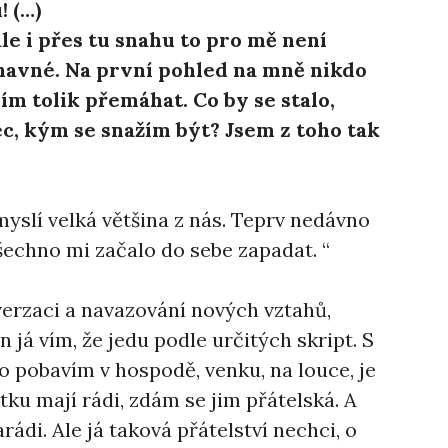
 (…)
le i přes tu snahu to pro mě není
únavné. Na první pohled na mně nikdo
sím tolik přemáhat. Co by se stalo,
c, kým se snažím být? Jsem z toho tak
 myslí velká většina z nás. Teprv nedávno
všechno mi začalo do sebe zapadat. “
verzaci a navazování nových vztahů,
 já vím, že jedu podle určitých skript. S
o pobavím v hospodě, venku, na louce, je
átku mají rádi, zdám se jim přátelská. A
ádi. Ale já taková přátelství nechci, o