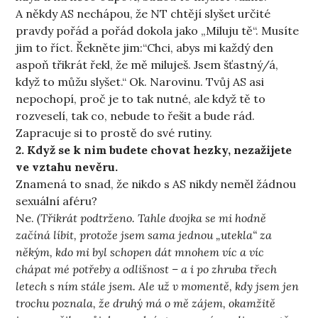
A někdy AS nechápou, že NT chtějí slyšet určité
pravdy pořád a pořád dokola jako „Miluju tě“. Musíte
jim to říct. Řekněte jim:“Chci, abys mi každý den
aspoň třikrát řekl, že mě miluješ. Jsem šťastný/á,
když to můžu slyšet.“ Ok. Narovinu. Tvůj AS asi
nepochopí, proč je to tak nutné, ale když tě to
rozveselí, tak co, nebude to řešit a bude rád.
Zapracuje si to prostě do své rutiny.
2. Když se k nim budete chovat hezky, nezažijete
ve vztahu nevěru.
Znamená to snad, že nikdo s AS nikdy neměl žádnou
sexuální aféru?
Ne.
(Třikrát podtrženo. Tahle dvojka se mi hodně
začíná líbit, protože jsem sama jednou „utekla“ za
někým, kdo mi byl schopen dát mnohem víc a víc
chápat mé potřeby a odlišnost – a i po zhruba třech
letech s ním stále jsem. Ale už v momentě, kdy jsem jen
trochu poznala, že druhý má o mě zájem, okamžitě