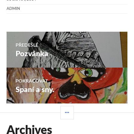
ADMIN
Navigace
PŘEDEŠLÉ
Pozvánka
Předchozí
pro
příspěvek:
příspěvek
POKRAČOVAT
Spaní a sny.
Následující
příspěvek:
POSTRANNÍ
PANEL
Archives