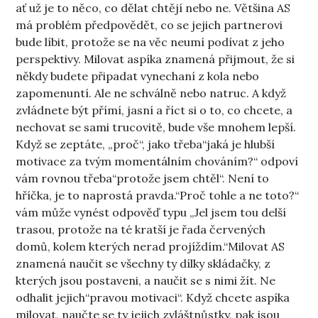
ať už je to něco, co dělat chtějí nebo ne. Většina AS
má problém předpovědět, co se jejich partnerovi
bude líbit, protože se na věc neumí podívat z jeho
perspektivy. Milovat aspíka znamená přijmout, že si
někdy budete připadat vynechaní z kola nebo
zapomenuntí. Ale ne schválně nebo natruc. A když
zvládnete být přímí, jasní a říct si o to, co chcete, a
nechovat se sami trucovitě, bude vše mnohem lepší.
Když se zeptáte, „proč“, jako třeba“jaká je hlubší
motivace za tvým momentálním chováním?“ odpoví
vám rovnou třeba“protože jsem chtěl“. Není to
hříčka, je to naprostá pravda.“Proč tohle a ne toto?“
vám může vynést odpověď typu „Jel jsem tou delší
trasou, protože na té kratší je řada červených
domů, kolem kterých nerad projíždím.“Milovat AS
znamená naučit se všechny ty dílky skládačky, z
kterých jsou postaveni, a naučit se s nimi žít. Ne
odhalit jejich“pravou motivaci“. Když chcete aspíka
milovat, naučte se ty jejich zvláštnůstky, pak jsou