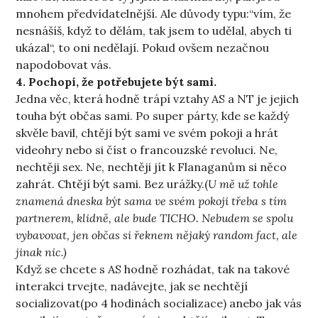
mnohem předvídatelnější. Ale důvody typu:“vím, že
nesnášíš, když to dělám, tak jsem to udělal, abych ti
ukázal“, to oni nedělají. Pokud ovšem nezačnou
napodobovat vás.
4. Pochopí, že potřebujete být sami.
Jedna věc, která hodně trápí vztahy AS a NT je jejich
touha být občas sami. Po super párty, kde se každý
skvěle bavil, chtějí být sami ve svém pokoji a hrát
videohry nebo si číst o francouzské revoluci. Ne,
nechtěji sex. Ne, nechtěji jít k Flanaganům si něco
zahrát. Chtějí být sami. Bez urážky.(
U mě už tohle
znamená dneska být sama ve svém pokoji třeba s tím
partnerem, klidně, ale bude TICHO. Nebudem se spolu
vybavovat, jen občas si řeknem nějaký random fact, ale
jinak nic.)
Když se chcete s AS hodně rozhádat, tak na takové
interakci trvejte, nadávejte, jak se nechtějí
socializovat(po 4 hodinách socializace) anebo jak vás