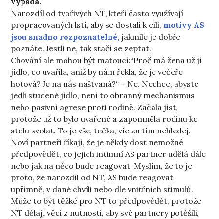
vypadá.
Narozdíl od tvořivých NT, kteří často využívají
propracovaných lstí, aby se dostali k cíli,
motivy AS
jsou snadno rozpoznatelné,
jakmile je dobře
poznáte. Jestli ne, tak stačí se zeptat.
Chování ale mohou být matoucí:“Proč má žena už jí
jídlo, co uvařila, aniž by nám řekla, že je večeře
hotová? Je na nás naštvaná?“ – Ne. Nechce, abyste
jedli studené jídlo, není to obranný mechanismus
nebo pasivní agrese proti rodině. Začala jíst,
protože už to bylo uvařené a zapomněla rodinu ke
stolu svolat. To je vše, tečka, víc za tím nehledej.
Noví partneři říkají, že je někdy dost nemožné
předpovědět, co jejich intimní AS partner udělá dále
nebo jak na něco bude reagovat. Myslím, že to je
proto, že narozdíl od NT, AS bude reagovat
upřímně, v dané chvíli nebo dle vnitřních stimulů.
Může to být těžké pro NT to předpovědět, protože
NT dělají věci z nutnosti, aby své partnery potěšili,