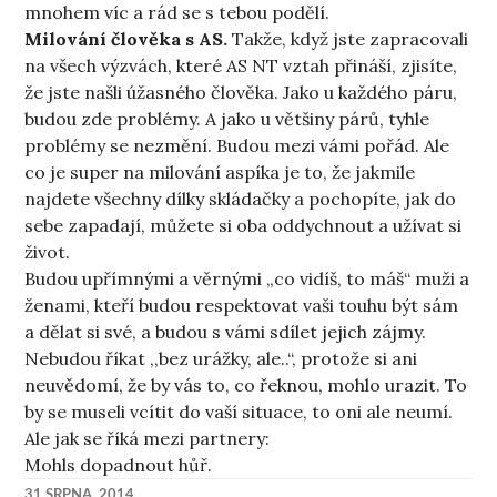
mnohem víc a rád se s tebou podělí.
Milování člověka s AS.
Takže, když jste zapracovali
na všech výzvách, které AS NT vztah přináší, zjisíte,
že jste našli úžasného člověka. Jako u každého páru,
budou zde problémy. A jako u většiny párů, tyhle
problémy se nezmění. Budou mezi vámi pořád. Ale
co je super na milování aspíka je to, že jakmile
najdete všechny dílky skládačky a pochopíte, jak do
sebe zapadají, můžete si oba oddychnout a užívat si
život.
Budou upřímnými a věrnými „co vidíš, to máš“ muži a
ženami, kteří budou respektovat vaši touhu být sám
a dělat si své, a budou s vámi sdílet jejich zájmy.
Nebudou říkat ,,bez urážky, ale..“, protože si ani
neuvědomí, že by vás to, co řeknou, mohlo urazit. To
by se museli vcítit do vaší situace, to oni ale neumí.
Ale jak se říká mezi partnery:
Mohls dopadnout hůř.
31 SRPNA, 2014