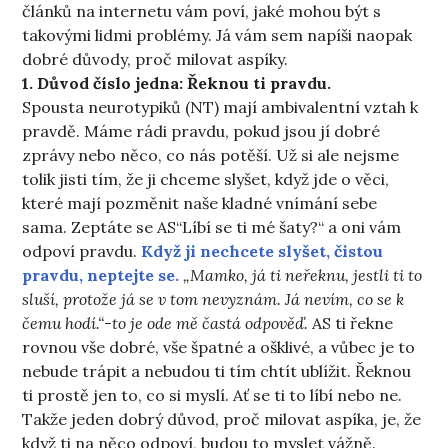
článků na internetu vám poví, jaké mohou být s
takovými lidmi problémy. Já vám sem napíši naopak
dobré důvody, proč milovat aspíky.
1. Důvod číslo jedna: Řeknou ti pravdu.
Spousta neurotypiků (NT) mají ambivalentní vztah k
pravdě. Máme rádi pravdu, pokud jsou jí dobré
zprávy nebo něco, co nás potěší. Už si ale nejsme
tolik jisti tím, že ji chceme slyšet, když jde o věci,
které mají pozměnit naše kladné vnímání sebe
sama. Zeptáte se AS“Líbí se ti mé šaty?“ a oni vám
odpoví pravdu.
Když ji nechcete slyšet, čistou
pravdu, neptejte se.
„Mamko, já ti neřeknu, jestli ti to
sluší, protože já se v tom nevyznám. Já nevím, co se k
čemu hodí.“-to je ode mě častá odpověď.
AS ti řekne
rovnou vše dobré, vše špatné a ošklivé, a vůbec je to
nebude trápit a nebudou ti tím chtít ublížit. Řeknou
ti prostě jen to, co si myslí. Ať se ti to líbí nebo ne.
Takže jeden dobrý důvod, proč milovat aspíka, je, že
když ti na něco odpoví, budou to myslet vážně.