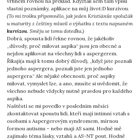
vrhnem rovnou na překlad. Kdyžtak sem tam vpíšu
vlastní poznámky, aplikace na můj život:D kurzívou.
(To mi trošku připomnělo, jak jeden Kristiánův spolužák
u maturity z češtiny mluvil o výňatku z textu napsaném
kurvízou
. Směju se tomu doteďka.)
Dobrá, spousta lidí řekne rovnou, že jakékoliv
,,důvody, proč milovat aspíka“ jsou jen obecné a
nejdou aplikovat na všechny lidi s aspergerem.
Říkají(a mají k tomu dobrý důvod), ,,když jste poznali
jednoho aspergera, poznali jste jen jednoho
aspergera.“ Ale nějaké obecnosti, proč aspíky
milovat, vymyslet lze, a ano, musíte si uvědomit, že
všechno nebude vždycky nutně pravdou pro každého
aspíka.
Naštěstí se mi povedlo v posledním měsíci
zkontaktovat spoustu lidí, kteří mají intimní vztah s
osobami s Aspergerovým syndromem, mírnou
formou autismu – nebo mají AS sami. Hodně mě
zajímalo téma lásky, vztahů a AS-NT pout. Hodně