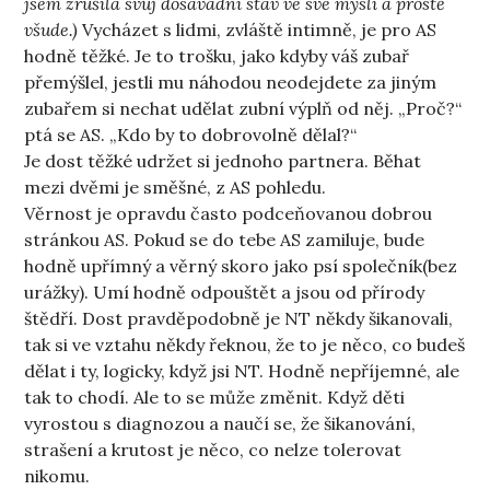
jsem zrušila svůj dosavadní stav ve své mysli a prostě
všude.)
Vycházet s lidmi, zvláště intimně, je pro AS
hodně těžké. Je to trošku, jako kdyby váš zubař
přemýšlel, jestli mu náhodou neodejdete za jiným
zubařem si nechat udělat zubní výplň od něj. „Proč?“
ptá se AS. „Kdo by to dobrovolně dělal?“
Je dost těžké udržet si jednoho partnera. Běhat
mezi dvěmi je směšné, z AS pohledu.
Věrnost je opravdu často podceňovanou dobrou
stránkou AS. Pokud se do tebe AS zamiluje, bude
hodně upřímný a věrný skoro jako psí společník(bez
urážky). Umí hodně odpouštět a jsou od přírody
štědří. Dost pravděpodobně je NT někdy šikanovali,
tak si ve vztahu někdy řeknou, že to je něco, co budeš
dělat i ty, logicky, když jsi NT. Hodně nepříjemné, ale
tak to chodí. Ale to se může změnit. Když děti
vyrostou s diagnozou a naučí se, že šikanování,
strašení a krutost je něco, co nelze tolerovat
nikomu.