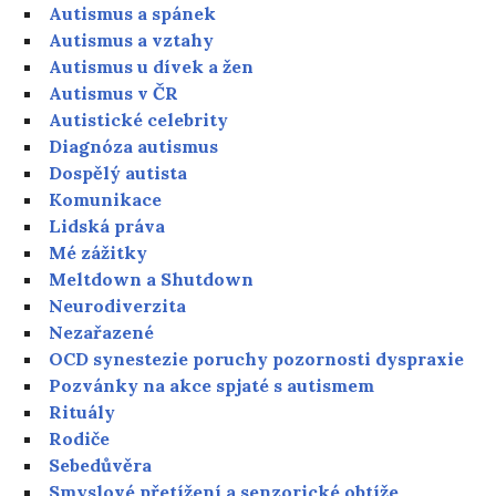
Autismus a spánek
Autismus a vztahy
Autismus u dívek a žen
Autismus v ČR
Autistické celebrity
Diagnóza autismus
Dospělý autista
Komunikace
Lidská práva
Mé zážitky
Meltdown a Shutdown
Neurodiverzita
Nezařazené
OCD synestezie poruchy pozornosti dyspraxie
Pozvánky na akce spjaté s autismem
Rituály
Rodiče
Sebedůvěra
Smyslové přetížení a senzorické obtíže