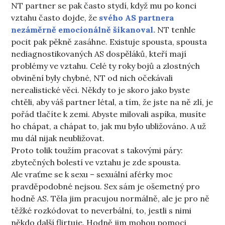
NT partner se pak často stydí, když mu po konci
vztahu často dojde, že
svého AS partnera
nezáměrně emocionálně šikanoval.
NT tenhle
pocit pak pěkně zasáhne. Existuje spousta, spousta
nediagnostikovaných AS dospěláků, kteří mají
problémy ve vztahu. Celé ty roky bojů a zlostných
obvinění byly chybné, NT od nich očekávali
nerealistické věci. Někdy to je skoro jako byste
chtěli, aby váš partner létal, a tím, že jste na ně zlí, je
pořád tlačíte k zemi. Abyste milovali aspíka, musíte
ho chápat, a chápat to, jak mu bylo ubližováno. A už
mu dál nijak neubližovat.
Proto tolik toužím pracovat s takovými páry:
zbytečných bolestí ve vztahu je zde spousta.
Ale vraťme se k sexu – sexuální aférky moc
pravděpodobné nejsou. Sex sám je ošemetný pro
hodně AS. Těla jim pracujou normálně, ale je pro ně
těžké rozkódovat to neverbální, to, jestli s nimi
někdo další flirtuje. Hodně jim mohou pomoci