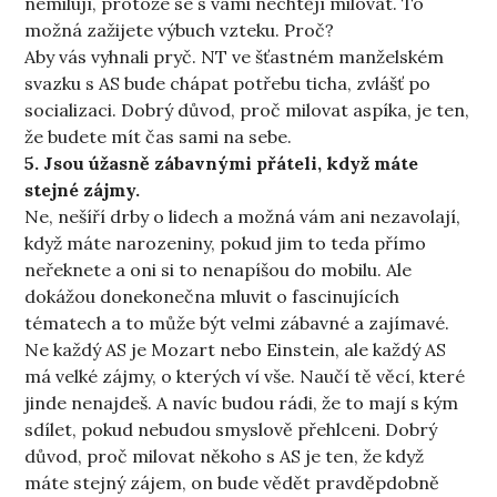
nemilují, protože se s vámi nechtějí milovat. To
možná zažijete výbuch vzteku. Proč?
Aby vás vyhnali pryč. NT ve šťastném manželském
svazku s AS bude chápat potřebu ticha, zvlášť po
socializaci. Dobrý důvod, proč milovat aspíka, je ten,
že budete mít čas sami na sebe.
5. Jsou úžasně zábavnými přáteli, když máte
stejné zájmy.
Ne, nešíří drby o lidech a možná vám ani nezavolají,
když máte narozeniny, pokud jim to teda přímo
neřeknete a oni si to nenapíšou do mobilu. Ale
dokážou donekonečna mluvit o fascinujících
tématech a to může být velmi zábavné a zajímavé.
Ne každý AS je Mozart nebo Einstein, ale každý AS
má velké zájmy, o kterých ví vše. Naučí tě věcí, které
jinde nenajdeš. A navíc budou rádi, že to mají s kým
sdílet, pokud nebudou smyslově přehlceni. Dobrý
důvod, proč milovat někoho s AS je ten, že když
máte stejný zájem, on bude vědět pravděpdobně