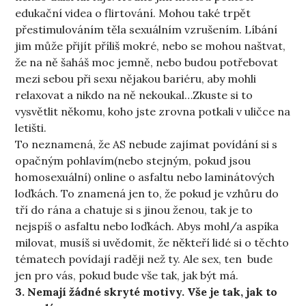
edukační videa o flirtování. Mohou také trpět
přestimulováním těla sexuálním vzrušením. Líbání
jim může přijít příliš mokré, nebo se mohou naštvat,
že na ně šaháš moc jemně, nebo budou potřebovat
mezi sebou při sexu nějakou bariéru, aby mohli
relaxovat a nikdo na ně nekoukal…Zkuste si to
vysvětlit někomu, koho jste zrovna potkali v uličce na
letišti.
To neznamená, že AS nebude zajímat povídání si s
opačným pohlavím(nebo stejným, pokud jsou
homosexuální) online o asfaltu nebo laminátových
loďkách. To znamená jen to, že pokud je vzhůru do
tří do rána a chatuje si s jinou ženou, tak je to
nejspíš o asfaltu nebo loďkách. Abys mohl/a aspíka
milovat, musíš si uvědomit, že někteří lidé si o těchto
tématech povídají raději než ty. Ale sex, ten bude
jen pro vás, pokud bude vše tak, jak být má.
3. Nemají žádné skryté motivy. Vše je tak, jak to