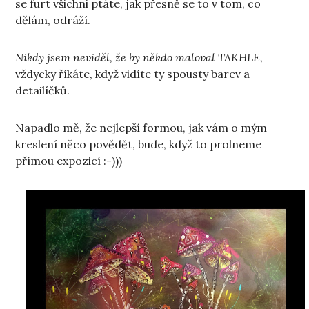
se furt všichni ptáte, jak přesně se to v tom, co
dělám, odráží.
Nikdy jsem neviděl, že by někdo maloval TAKHLE,
vždycky říkáte, když vidíte ty spousty barev a
detailíčků.
Napadlo mě, že nejlepší formou, jak vám o mým
kreslení něco povědět, bude, když to prolneme
přímou expozicí :-)))