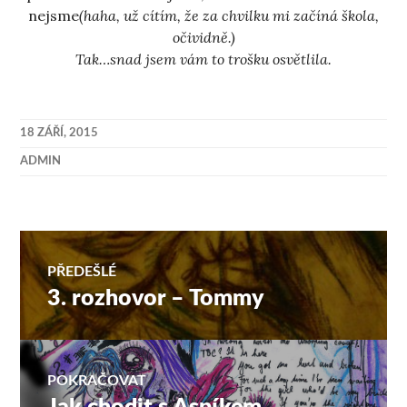
nejsme
(haha, už cítím, že za chvilku mi začíná škola,
očividně.)
Tak…snad jsem vám to trošku osvětlila.
18 ZÁŘÍ, 2015
ADMIN
Navigace
PŘEDEŠLÉ
3. rozhovor – Tommy
Předchozí
pro
příspěvek:
příspěvek
POKRAČOVAT
Následující