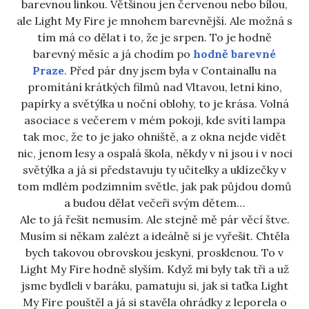
barevnou linkou. Většinou jen červenou nebo bílou,
ale Light My Fire je mnohem barevnější. Ale možná s
tím má co dělat i to, že je srpen. To je hodně
barevný měsíc a já chodím po
hodně barevné
Praze
. Před pár dny jsem byla v Containallu na
promítání krátkých filmů nad Vltavou, letní kino,
papírky a světýlka u noční oblohy, to je krása. Volná
asociace s večerem v mém pokoji, kde svítí lampa
tak moc, že to je jako ohniště, a z okna nejde vidět
nic, jenom lesy a ospalá škola, někdy v ní jsou i v noci
světýlka a já si představuju ty učitelky a uklízečky v
tom mdlém podzimním světle, jak pak půjdou domů
a budou dělat večeři svým dětem…
Ale to já řešit nemusím. Ale stejně mě pár věcí štve.
Musím si někam zalézt a ideálně si je vyřešit. Chtěla
bych takovou obrovskou jeskyni, prosklenou. To v
Light My Fire hodně slyším. Když mi byly tak tři a už
jsme bydleli v baráku, pamatuju si, jak si taťka Light
My Fire pouštěl a já si stavěla ohrádky z leporela o