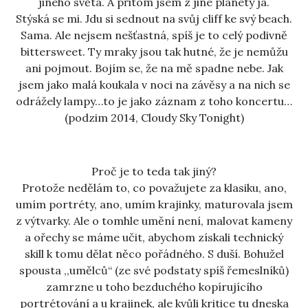
jiného světa. A přitom jsem z jiné planety já.
Stýská se mi. Jdu si sednout na svůj cliff ke svý beach.
Sama. Ale nejsem nešťastná, spíš je to celý podivně
bittersweet. Ty mraky jsou tak hutné, že je nemůžu
ani pojmout. Bojím se, že na mě spadne nebe. Jak
jsem jako malá koukala v noci na závěsy a na nich se
odrážely lampy…to je jako záznam z toho koncertu…
(podzim 2014, Cloudy Sky Tonight)
Proč je to teda tak jiný?
Protože nedělám to, co považujete za klasiku, ano,
umím portréty, ano, umím krajinky, maturovala jsem
z výtvarky. Ale o tomhle umění není, malovat kameny
a ořechy se máme učit, abychom získali technický
skill k tomu dělat něco pořádného. S duší. Bohužel
spousta ,,umělců“ (ze své podstaty spíš řemeslníků)
zamrzne u toho bezduchého kopírujícího
portrétování a u krajinek, ale kvůli kritice tu dneska