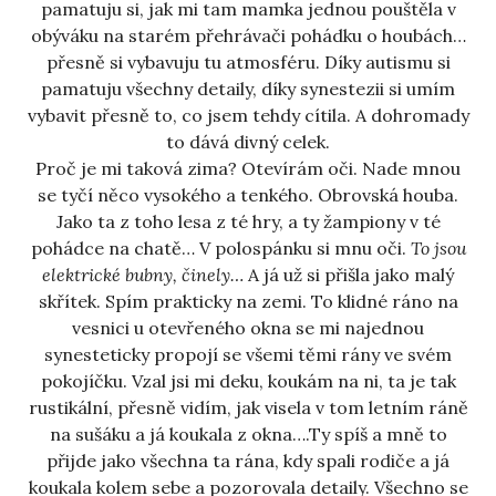
pamatuju si, jak mi tam mamka jednou pouštěla v
obýváku na starém přehrávači pohádku o houbách…
přesně si vybavuju tu atmosféru. Díky autismu si
pamatuju všechny detaily, díky synestezii si umím
vybavit přesně to, co jsem tehdy cítila. A dohromady
to dává divný celek.
Proč je mi taková zima? Otevírám oči. Nade mnou
se tyčí něco vysokého a tenkého. Obrovská houba.
Jako ta z toho lesa z té hry, a ty žampiony v té
pohádce na chatě… V polospánku si mnu oči.
To jsou
elektrické bubny, činely…
A já už si přišla jako malý
skřítek. Spím prakticky na zemi. To klidné ráno na
vesnici u otevřeného okna se mi najednou
synesteticky propojí se všemi těmi rány ve svém
pokojíčku. Vzal jsi mi deku, koukám na ni, ta je tak
rustikální, přesně vidím, jak visela v tom letním ráně
na sušáku a já koukala z okna….Ty spíš a mně to
přijde jako všechna ta rána, kdy spali rodiče a já
koukala kolem sebe a pozorovala detaily. Všechno se