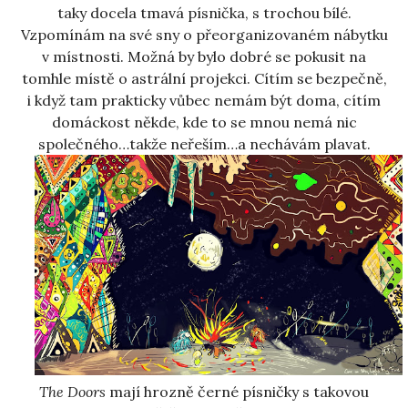
taky docela tmavá písnička, s trochou bílé.
Vzpomínám na své sny o přeorganizovaném nábytku
v místnosti. Možná by bylo dobré se pokusit na
tomhle místě o astrální projekci. Cítím se bezpečně,
i když tam prakticky vůbec nemám být doma, cítím
domáckost někde, kde to se mnou nemá nic
společného…takže neřeším…a nechávám plavat.
The Doors
mají hrozně černé písničky s takovou