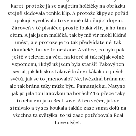
karet, protože já se zaujetím holčičky na obrázku
stejně sledovala tenhle klip. A protože klipy se pořád
opakují, vyvolávalo to ve mně uklidňující dojem.
Zároveň v té písničce prostě fouká vítr, já ho tam
cítím. A jak jsem maličká, tak by mě vír mohl klidně
unést, ale protože je to tak předvídatelné, tak
domácké, tak se to nestane. A vůbec, co bylo pak
ještě v televizi za věci, na které si tak nějak volně
vzpomenu, i když už jsem byla starší? Takový ten
seriál, jak lidi skrz takové brány skákali do jiných
světů, jak se to jmenovalo? Ne, hvězdná brána ne,
ale tak brána taky může být…Pamatuješ si, Natyno,
jak jsi jela tou lanovkou na horách? To přece taky
trochu zní jako Real Love. A ten večer, jak se
stmívalo a ty ses koukala takhle zase sama dolů na
všechna ta světýlka, to jsi zase potřebovala Real
Love slyšet.