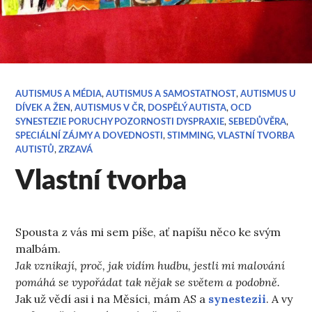
AUTISMUS A MÉDIA
,
AUTISMUS A SAMOSTATNOST
,
AUTISMUS U
DÍVEK A ŽEN
,
AUTISMUS V ČR
,
DOSPĚLÝ AUTISTA
,
OCD
SYNESTEZIE PORUCHY POZORNOSTI DYSPRAXIE
,
SEBEDŮVĚRA
,
SPECIÁLNÍ ZÁJMY A DOVEDNOSTI
,
STIMMING
,
VLASTNÍ TVORBA
AUTISTŮ
,
ZRZAVÁ
Vlastní tvorba
Spousta z vás mi sem píše, ať napíšu něco ke svým
malbám.
Jak vznikají, proč, jak vidím hudbu, jestli mi malování
pomáhá se vypořádat tak nějak se světem a podobně.
Jak už vědí asi i na Měsíci, mám AS a
synestezii
. A vy