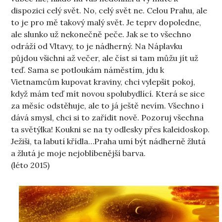
dispozici celý svět. No, celý svět ne. Celou Prahu, ale
to je pro mě takový malý svět. Je teprv dopoledne,
ale slunko už nekonečně peče. Jak se to všechno
odráží od Vltavy, to je nádherný. Na Náplavku
půjdou všichni až večer, ale číst si tam můžu jít už
teď. Sama se potloukám náměstím, jdu k
Vietnamcům kupovat kraviny, chci vylepšit pokoj,
když mám teď mít novou spolubydlící. Která se sice
za měsíc odstěhuje, ale to já ještě nevím. Všechno i
dává smysl, chci si to zařídit nově. Pozoruj všechna
ta světýlka! Koukni se na ty odlesky přes kaleidoskop.
Ježiši, ta labutí křídla…Praha umí být nádherně žlutá
a žlutá je moje nejoblíbenější barva.
(léto 2015)