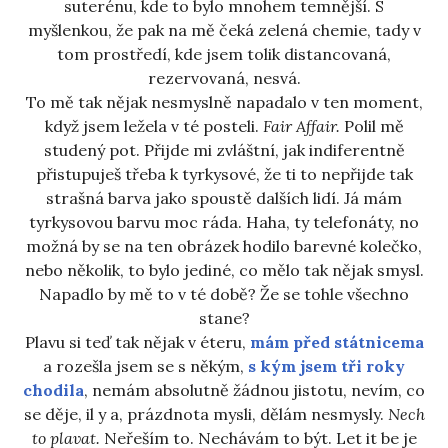
suterénu, kde to bylo mnohem temnější. S
myšlenkou, že pak na mě čeká zelená chemie, tady v
tom prostředí, kde jsem tolik distancovaná,
rezervovaná, nesvá.
To mě tak nějak nesmyslně napadalo v ten moment,
když jsem ležela v té posteli.
Fair Affair.
Polil mě
studený pot. Přijde mi zvláštní, jak indiferentně
přistupuješ třeba k tyrkysové, že ti to nepřijde tak
strašná barva jako spoustě dalších lidí. Já mám
tyrkysovou barvu moc ráda. Haha, ty telefonáty, no
možná by se na ten obrázek hodilo barevné kolečko,
nebo několik, to bylo jediné, co mělo tak nějak smysl.
Napadlo by mě to v té době? Že se tohle všechno
stane?
Plavu si teď tak nějak v éteru,
mám před státnicema
a rozešla jsem se s někým,
s kým jsem tři roky
chodila
, nemám absolutně žádnou jistotu, nevím, co
se děje, il y a, prázdnota mysli, dělám nesmysly.
Nech
to plavat.
Neřeším to. Nechávám to být. Let it be je