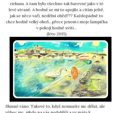
cirkusu. A tam bylo všechno tak barevné jako v té
levé straně. A hodně se mi to spojilo a cítím ještě,
jak se něco vaří, nedělní oběd??? Každopádně to
chce hodně velký oheň…přece jenom i moje lampička
v pokoji hodně svítí…
(léto 2015)
Slunné ráno. Takové to, když nemusíte nic dělat, ale
vůbec nic, nikdo na vás nedohlíží a vy máte k