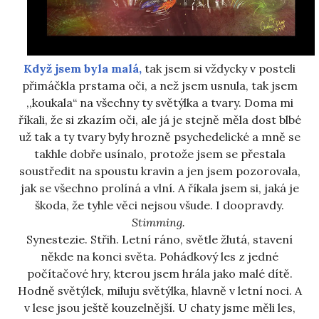
Když jsem byla malá,
tak jsem si vždycky v posteli
přimáčkla prstama oči, a než jsem usnula, tak jsem
,,koukala“ na všechny ty světýlka a tvary. Doma mi
říkali, že si zkazím oči, ale já je stejně měla dost blbé
už tak a ty tvary byly hrozně psychedelické a mně se
takhle dobře usínalo, protože jsem se přestala
soustředit na spoustu kravin a jen jsem pozorovala,
jak se všechno prolíná a vlní. A říkala jsem si, jaká je
škoda, že tyhle věci nejsou všude. I doopravdy.
Stimming.
Synestezie. Střih. Letní ráno, světle žlutá, stavení
někde na konci světa. Pohádkový les z jedné
počítačové hry, kterou jsem hrála jako malé dítě.
Hodně světýlek, miluju světýlka, hlavně v letní noci. A
v lese jsou ještě kouzelnější. U chaty jsme měli les,