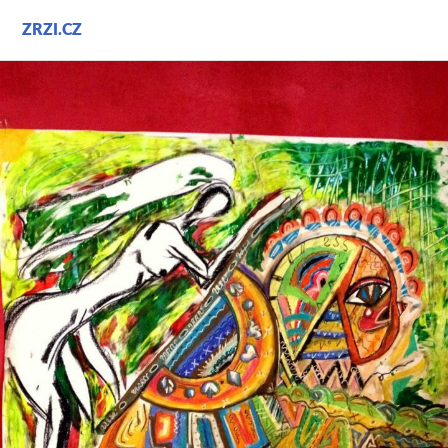
Přejít
ZRZI.CZ
k
obsahu
webu