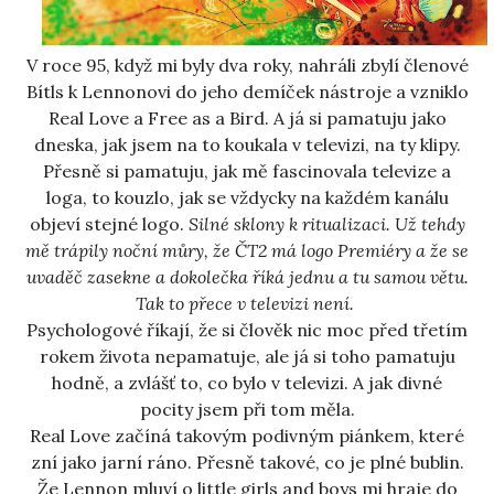
V roce 95, když mi byly dva roky, nahráli zbylí členové
Bítls k Lennonovi do jeho demíček nástroje a vzniklo
Real Love a Free as a Bird. A já si pamatuju jako
dneska, jak jsem na to koukala v televizi, na ty klipy.
Přesně si pamatuju, jak mě fascinovala televize a
loga, to kouzlo, jak se vždycky na každém kanálu
objeví stejné logo.
Silné sklony k ritualizaci. Už tehdy
mě trápily noční můry, že ČT2 má logo Premiéry a že se
uvaděč zasekne a dokolečka říká jednu a tu samou větu.
Tak to přece v televizi není.
Psychologové říkají, že si člověk nic moc před třetím
rokem života nepamatuje, ale já si toho pamatuju
hodně, a zvlášť to, co bylo v televizi. A jak divné
pocity jsem při tom měla.
Real Love začíná takovým podivným piánkem, které
zní jako jarní ráno. Přesně takové, co je plné bublin.
Že Lennon mluví o little girls and boys mi hraje do