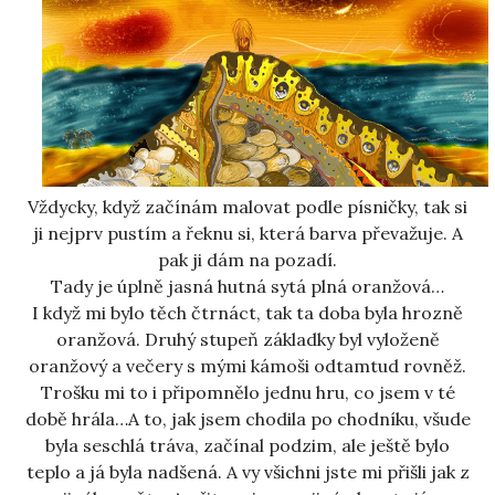
Vždycky, když začínám malovat podle písničky, tak si
ji nejprv pustím a řeknu si, která barva převažuje. A
pak ji dám na pozadí.
Tady je úplně jasná hutná sytá plná oranžová…
I když mi bylo těch čtrnáct, tak ta doba byla hrozně
oranžová. Druhý stupeň základky byl vyloženě
oranžový a večery s mými kámoši odtamtud rovněž.
Trošku mi to i připomnělo jednu hru, co jsem v té
době hrála…A to, jak jsem chodila po chodníku, všude
byla seschlá tráva, začínal podzim, ale ještě bylo
teplo a já byla nadšená. A vy všichni jste mi přišli jak z