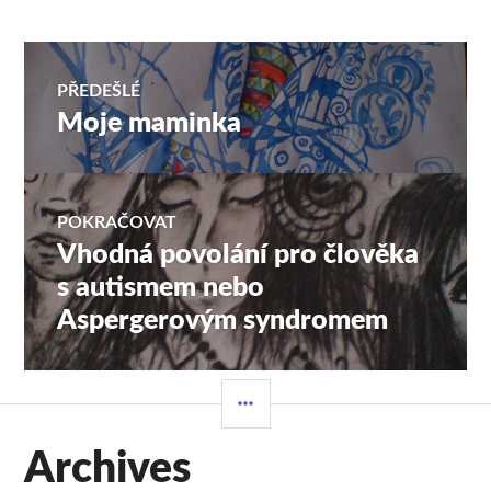
Navigace
PŘEDEŠLÉ
Moje maminka
Předchozí
pro
příspěvek:
příspěvek
POKRAČOVAT
Vhodná povolání pro člověka
Následující
příspěvek:
s autismem nebo
Aspergerovým syndromem
POSTRANNÍ
PANEL
Archives