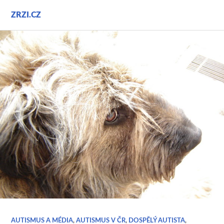
Přejít
ZRZI.CZ
k
obsahu
webu
AUTISMUS A MÉDIA
,
AUTISMUS V ČR
,
DOSPĚLÝ AUTISTA
,