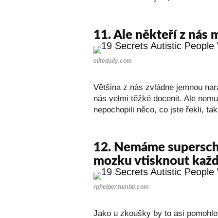
11.
Ale někteří z nás 
elitedaily.com
Většina z nás zvládne jemnou nar
nás velmi těžké docenit. Ale nemu
nepochopili něco, co jste řekli, ta
12. Nemáme supersch
mozku vtisknout každ
rphelper.tumblr.com
Jako u zkoušky by to asi pomohlo