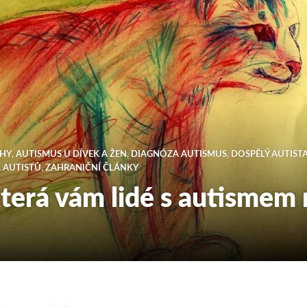
AHY
,
AUTISMUS U DÍVEK A ŽEN
,
DIAGNÓZA AUTISMUS
,
DOSPĚLÝ AUTIST
 AUTISTŮ
,
ZAHRANIČNÍ ČLÁNKY
která vám lidé s autismem