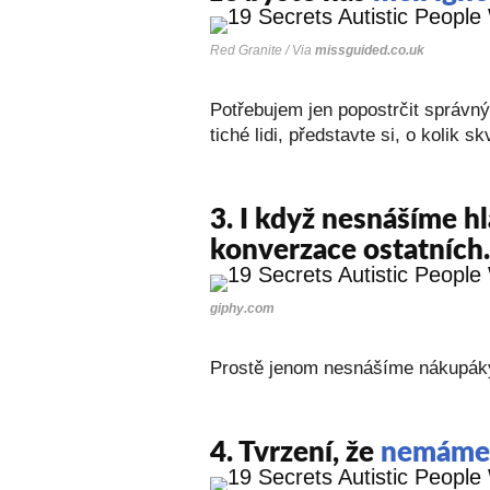
Red Granite / Via
missguided.co.uk
Potřebujem jen popostrčit správn
tiché lidi, představte si, o kolik 
3.
I když nesnášíme hl
konverzace ostatních.
giphy.com
Prostě jenom nesnášíme nákupáky 
4.
Tvrzení, že
nemáme 