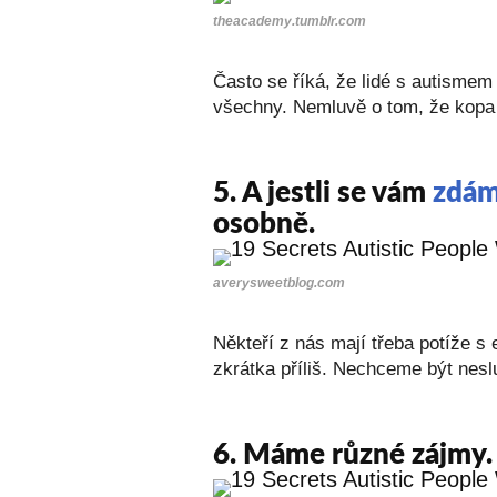
theacademy.tumblr.com
Často se říká, že lidé s autismem 
všechny. Nemluvě o tom, že kopa l
5.
A jestli se vám
zdám
osobně.
averysweetblog.com
Někteří z nás mají třeba potíže s
zkrátka příliš. Nechceme být nesl
6.
Máme různé zájmy. A