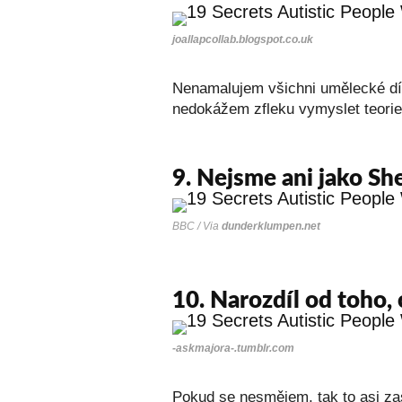
joallapcollab.blogspot.co.uk
Nenamalujem všichni umělecké dí
nedokážem zfleku vymyslet teorie 
9.
Nejsme ani jako She
BBC / Via
dunderklumpen.net
10. Narozdíl od toho, 
-askmajora-.tumblr.com
Pokud se nesmějem, tak to asi zas