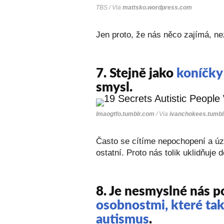
TBS / Via
mattsko.wordpress.com
Jen proto, že nás něco zajímá, ne
7.
Stejně jako
koníčky
smysl.
lmaogtfo.tumblr.com
/ Via
ivanchokees.tumbl
Často se cítíme nepochopení a úzk
ostatní. Proto nás tolik uklidňuje 
8.
Je nesmyslné nás p
osobnostmi, které tak
autismus
.