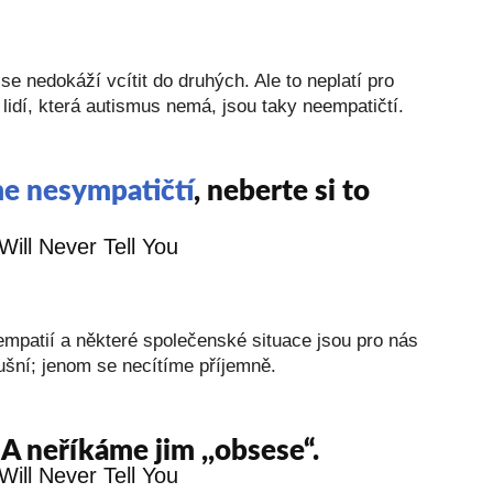
se nedokáží vcítit do druhých. Ale to neplatí pro
idí, která autismus nemá, jsou taky neempatičtí.
e nesympatičtí
, neberte si to
 empatií a některé společenské situace jsou pro nás
ušní; jenom se necítíme příjemně.
 neříkáme jim ,,obsese“.