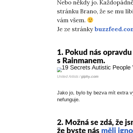
Nebo někdy jo. Každopádně
stránku Brano, že se mu líb
vám všem.
Je ze stránky
buzzfeed.co
1. Pokud nás opravdu 
s Rainmanem.
United Artists /
giphy.com
Jako jo, bylo by bezva mít extra 
nefunguje.
2.
Možná se zdá, že js
že byste nás
měli igno