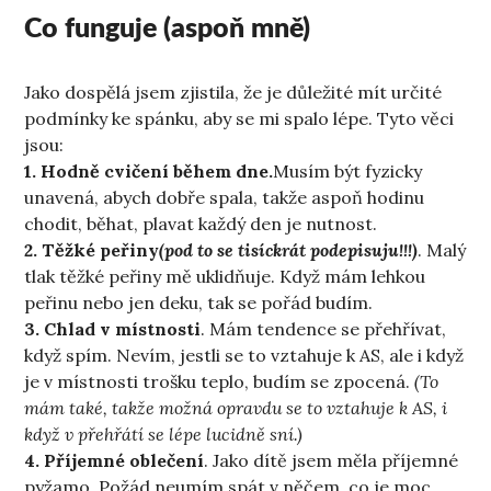
Co funguje (aspoň mně)
Jako dospělá jsem zjistila, že je důležité mít určité
podmínky ke spánku, aby se mi spalo lépe. Tyto věci
jsou:
1. Hodně cvičení během dne.
Musím být fyzicky
unavená, abych dobře spala, takže aspoň hodinu
chodit, běhat, plavat každý den je nutnost.
2. Těžké peřiny
(pod to se tisíckrát podepisuju!!!)
. Malý
tlak těžké peřiny mě uklidňuje. Když mám lehkou
peřinu nebo jen deku, tak se pořád budím.
3. Chlad v místnosti
. Mám tendence se přehřívat,
když spím. Nevím, jestli se to vztahuje k AS, ale i když
je v místnosti trošku teplo, budím se zpocená.
(To
mám také, takže možná opravdu se to vztahuje k AS, i
když v přehřátí se lépe lucidně sní.)
4. Příjemné oblečení
. Jako dítě jsem měla příjemné
pyžamo. Požád neumím spát v něčem, co je moc