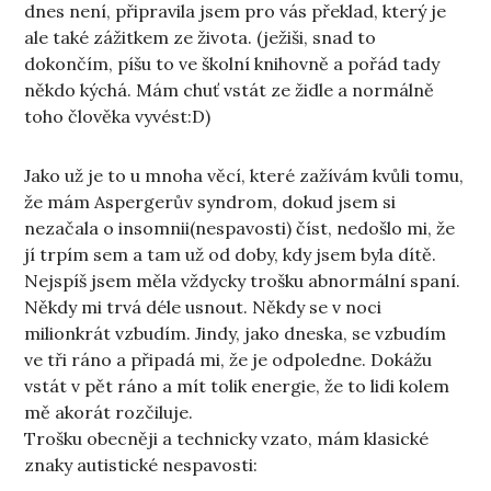
dnes není, připravila jsem pro vás překlad, který je
ale také zážitkem ze života. (ježiši, snad to
dokončím, píšu to ve školní knihovně a pořád tady
někdo kýchá. Mám chuť vstát ze židle a normálně
toho člověka vyvést:D)
Jako už je to u mnoha věcí, které zažívám kvůli tomu,
že mám Aspergerův syndrom, dokud jsem si
nezačala o insomnii(nespavosti) číst, nedošlo mi, že
jí trpím sem a tam už od doby, kdy jsem byla dítě.
Nejspíš jsem měla vždycky trošku abnormální spaní.
Někdy mi trvá déle usnout. Někdy se v noci
milionkrát vzbudím. Jindy, jako dneska, se vzbudím
ve tři ráno a připadá mi, že je odpoledne. Dokážu
vstát v pět ráno a mít tolik energie, že to lidi kolem
mě akorát rozčiluje.
Trošku obecněji a technicky vzato, mám klasické
znaky autistické nespavosti: