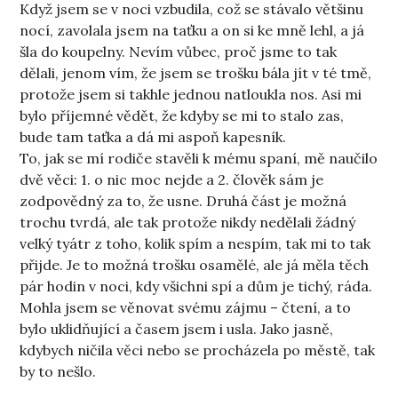
Když jsem se v noci vzbudila, což se stávalo většinu
nocí, zavolala jsem na taťku a on si ke mně lehl, a já
šla do koupelny. Nevím vůbec, proč jsme to tak
dělali, jenom vím, že jsem se trošku bála jít v té tmě,
protože jsem si takhle jednou natloukla nos. Asi mi
bylo příjemné vědět, že kdyby se mi to stalo zas,
bude tam taťka a dá mi aspoň kapesník.
To, jak se mí rodiče stavěli k mému spaní, mě naučilo
dvě věci: 1. o nic moc nejde a 2. člověk sám je
zodpovědný za to, že usne. Druhá část je možná
trochu tvrdá, ale tak protože nikdy nedělali žádný
velký tyátr z toho, kolik spím a nespím, tak mi to tak
přijde. Je to možná trošku osamělé, ale já měla těch
pár hodin v noci, kdy všichni spí a dům je tichý, ráda.
Mohla jsem se věnovat svému zájmu – čtení, a to
bylo uklidňující a časem jsem i usla. Jako jasně,
kdybych ničila věci nebo se procházela po městě, tak
by to nešlo.