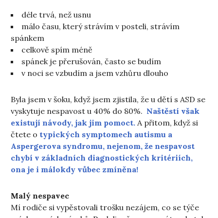
déle trvá, než usnu
málo času, který strávím v posteli, strávím
spánkem
celkově spím méně
spánek je přerušován, často se budím
v noci se vzbudím a jsem vzhůru dlouho
Byla jsem v šoku, když jsem zjistila, že u dětí s ASD se
vyskytuje nespavost u 40% do 80%.
Naštěstí však
existují návody, jak jim pomoct.
A přitom, když si
čtete o
typických symptomech autismu a
Aspergerova syndromu, nejenom, že nespavost
chybí v základních diagnostických kritériích,
ona je i málokdy vůbec zmíněna!
Malý nespavec
Mí rodiče si vypěstovali trošku nezájem, co se týče