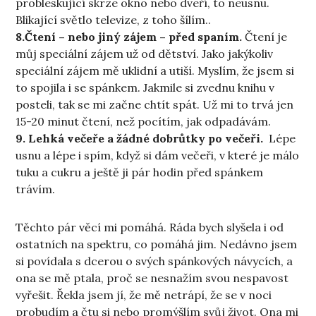
probleskující skrze okno nebo dveří, to neusnu.
Blikající světlo televize, z toho šílím..
8.Čtení – nebo jiný zájem – před spaním.
Čtení je
můj speciální zájem už od dětství. Jako jakýkoliv
speciální zájem mě uklidní a utiší. Myslím, že jsem si
to spojila i se spánkem. Jakmile si zvednu knihu v
posteli, tak se mi začne chtít spát. Už mi to trvá jen
15-20 minut čtení, než pocítím, jak odpadávám.
9. Lehká večeře a žádné dobrůtky po večeři.
Lépe
usnu a lépe i spím, když si dám večeři, v které je málo
tuku a cukru a ještě ji pár hodin před spánkem
trávím.
Těchto pár věcí mi pomáhá. Ráda bych slyšela i od
ostatních na spektru, co pomáhá jim. Nedávno jsem
si povídala s dcerou o svých spánkových návycích, a
ona se mě ptala, proč se nesnažím svou nespavost
vyřešit. Řekla jsem jí, že mě netrápí, že se v noci
probudím a čtu si nebo promýšlím svůj život. Ona mi