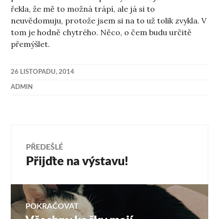
řekla, že mě to možná trápí, ale já si to
neuvědomuju, protože jsem si na to už tolik zvykla. V
tom je hodně chytrého. Něco, o čem budu určitě
přemýšlet.
26 LISTOPADU, 2014
ADMIN
Navigace
PŘEDEŠLÉ
Přijďte na výstavu!
Předchozí
pro
příspěvek:
příspěvek
POKRAČOVAT
Následující