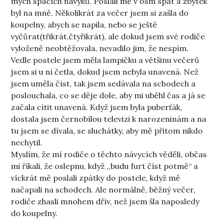
mých spacích návyků. Poslali mě v osm spát a zbytek
byl na mně. Několikrát za večer jsem si zašla do
koupelny, abych se napila, nebo se ještě
vyčůrat(třikrát,čtyřikrát), ale dokud jsem své rodiče
vyloženě neobtěžovala, nevadilo jim, že nespím.
Vedle postele jsem měla lampičku a většinu večerů
jsem si u ní četla, dokud jsem nebyla unavená. Než
jsem uměla číst, tak jsem sedávala na schodech a
poslouchala, co se děje dole, aby mi uběhl čas a já se
začala cítit unavená. Když jsem byla puberťák,
dostala jsem černobílou televizi k narozeninám a na
tu jsem se dívala, se sluchátky, aby mě přitom nikdo
nechytil.
Myslím, že mí rodiče o těchto návycích věděli, občas
mi říkali, že oslepnu, když ,,budu furt číst potmě“ a
víckrát mě poslali zpátky do postele, když mě
načapali na schodech. Ale normálně, běžný večer,
rodiče zhasli mnohem dřív, než jsem šla naposledy
do koupelny.