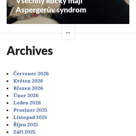
Všechny kočky mají
příspěvek:
Aspergerův syndrom
POSTRANNÍ
PANEL
Archives
Červenec 2026
Květen 2026
Březen 2026
Únor 2026
Leden 2026
Prosinec 2025
Listopad 2025
Říjen 2025
Září 2025