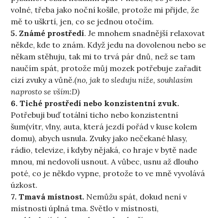
volné, třeba jako noční košile, protože mi přijde, že
mě to uškrtí, jen, co se jednou otočím.
5. Známé prostředí
. Je mnohem snadnější relaxovat
někde, kde to znám. Když jedu na dovolenou nebo se
někam stěhuju, tak mi to trvá pár dnů, než se tam
naučím spát, protože můj mozek potřebuje zařadit
cizí zvuky a vůně.
(no, jak to sleduju níže, souhlasím
naprosto se vším:D)
6. Tiché prostředí nebo konzistentní zvuk.
Potřebuji buď totální ticho nebo konzistentní
šum(vítr, vlny, auta, která jezdí pořád v kuse kolem
domu), abych usnula. Zvuky jako nečekané hlasy,
rádio, televize, i kdyby nějaká, co hraje v bytě nade
mnou, mi nedovolí usnout. A vůbec, usnu až dlouho
poté, co je někdo vypne, protože to ve mně vyvolává
úzkost.
7. Tmavá místnost.
Nemůžu spát, dokud není v
místnosti úplná tma. Světlo v místnosti,