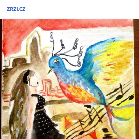
Přejít
ZRZI.CZ
k
obsahu
webu