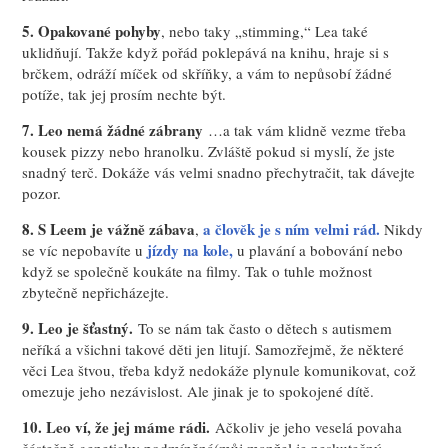
5. Opakované pohyby
, nebo taky „stimming,“ Lea také
uklidňují. Takže když pořád poklepává na knihu, hraje si s
brčkem, odráží míček od skříňky, a vám to nepůsobí žádné
potíže, tak jej prosím nechte být.
7. Leo nemá žádné zábrany
…a tak vám klidně vezme třeba
kousek pizzy nebo hranolku. Zvláště pokud si myslí, že jste
snadný terč. Dokáže vás velmi snadno přechytračit, tak dávejte
pozor.
8. S Leem je vážně zábava
a člověk je s ním velmi rád.
,
Nikdy
jízdy na kole,
se víc nepobavíte u
u plavání a bobování nebo
když se společně koukáte na filmy. Tak o tuhle možnost
zbytečně nepřicházejte.
9. Leo je šťastný.
To se nám tak často o dětech s autismem
neříká a všichni takové děti jen litují. Samozřejmě, že některé
věci Lea štvou, třeba když nedokáže plynule komunikovat, což
omezuje jeho nezávislost. Ale jinak je to spokojené dítě.
10. Leo ví, že jej máme rádi.
Ačkoliv je jeho veselá povaha
částečně geneticky podmíněná(můj manžel je neskutečný