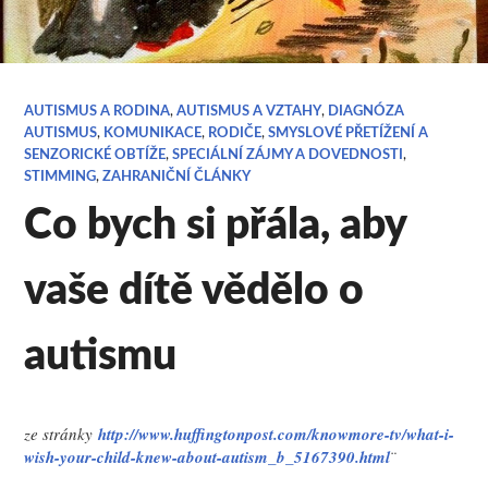
AUTISMUS A RODINA
,
AUTISMUS A VZTAHY
,
DIAGNÓZA
AUTISMUS
,
KOMUNIKACE
,
RODIČE
,
SMYSLOVÉ PŘETÍŽENÍ A
SENZORICKÉ OBTÍŽE
,
SPECIÁLNÍ ZÁJMY A DOVEDNOSTI
,
STIMMING
,
ZAHRANIČNÍ ČLÁNKY
Co bych si přála, aby
vaše dítě vědělo o
autismu
ze stránky
http://www.huffingtonpost.com/knowmore-tv/what-i-
wish-your-child-knew-about-autism_b_5167390.html
¨