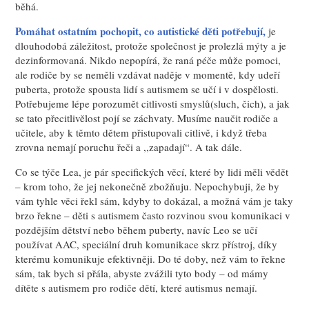
běhá.
Pomáhat ostatním pochopit, co autistické děti potřebují,
je
dlouhodobá záležitost, protože společnost je prolezlá mýty a je
dezinformovaná. Nikdo nepopírá, že raná péče může pomoci,
ale rodiče by se neměli vzdávat naděje v momentě, kdy udeří
puberta, protože spousta lidí s autismem se učí i v dospělosti.
Potřebujeme lépe porozumět citlivosti smyslů(sluch, čich), a jak
se tato přecitlivělost pojí se záchvaty. Musíme naučit rodiče a
učitele, aby k těmto dětem přistupovali citlivě, i když třeba
zrovna nemají poruchu řeči a ,,zapadají“. A tak dále.
Co se týče Lea, je pár specifických věcí, které by lidi měli vědět
– krom toho, že jej nekonečně zbožňuju. Nepochybuji, že by
vám tyhle věci řekl sám, kdyby to dokázal, a možná vám je taky
brzo řekne – děti s autismem často rozvinou svou komunikaci v
pozdějším dětství nebo během puberty, navíc Leo se učí
používat AAC, speciální druh komunikace skrz přístroj, díky
kterému komunikuje efektivněji. Do té doby, než vám to řekne
sám, tak bych si přála, abyste zvážili tyto body – od mámy
dítěte s autismem pro rodiče dětí, které autismus nemají.