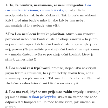
1. To, že nemluví, neznamená, že není inteligentní.
Leo
rozumí téměř všemu, co mu lidé říkají,
i když třeba
neodpovídá tak, jak byste očekávali. Tak to berte na vědomí.
Když před ním budete mluvit, jako kdyby tam nebyl,
zapamatuje si to a nebude vám věřit.
2.Pro Lea není oční kontakt prioritou.
Může vám věnovat
pozornost nebo oční kontakt, ale ne oboje zároveň – to je pro
něj moc zahlcující. Udělá oční kontakt, ale nevyžadujte jej od
něj, prosím.(Nejen autisté považují oční kontakt za nepříjemný
– v mnoha částech světa se považuje oční kontakt, který je
přímý, za neslušný!)
3. Leo si cení vaší trpělivosti
, protože, stejně jako některým
jiným lidem s autismem, to i jemu někdy trošku trvá, než si
sesumíruje, co jste mu řekli. Tak mu dopřejte chvilku. Nemusíte
zbytečně zjednodušovat ani křičet – on vás slyší.
4. Leo má rád, když se mu příjemně zahltí smysly.
Uklidnuje
těžkou přikrývku
jej mít na klíně
, skákat na trampolíně nebo
odpočívat v houpací síti. Je moc hezké vidět, jak snadno se
rozzáří.