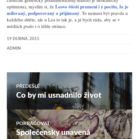
Leovo štěstí pramení i z pocitu, že je
optimista), myslím si, že
milovaný, podporovaný a přijímaný
. To nemusí být pravda u
každého dítěte, ale u Lea to tak je, a já bych ráda, aby se v
médiích psalo i o téhle stránce.
19 DUBNA, 2015
ADMIN
Navigace
PŘEDEŠLÉ
Co by mi usnadnilo život
Předchozí
pro
příspěvek:
příspěvek
POKRAČOVAT
Společensky unavená
Následující
příspěvek: