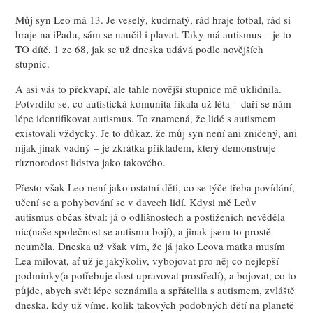
Můj syn Leo má 13. Je veselý, kudrnatý, rád hraje fotbal, rád si
hraje na iPadu, sám se naučil i plavat. Taky má autismus – je to
TO dítě, 1 ze 68, jak se už dneska udává podle novějších
stupnic.
A asi vás to překvapí, ale tahle novější stupnice mě uklidnila.
Potvrdilo se, co autistická komunita říkala už léta – daří se nám
lépe identifikovat autismus. To znamená, že lidé s autismem
existovali vždycky. Je to důkaz, že můj syn není ani zničený, ani
nijak jinak vadný – je zkrátka příkladem, který demonstruje
různorodost lidstva jako takového.
Přesto však Leo není jako ostatní děti, co se týče třeba povídání,
učení se a pohybování se v davech lidí. Kdysi mě Leův
autismus občas štval: já o odlišnostech a postiženích nevěděla
nic(naše společnost se autismu bojí), a jinak jsem to prostě
neuměla. Dneska už však vím, že já jako Leova matka musím
Lea milovat, ať už je jakýkoliv, vybojovat pro něj co nejlepší
podmínky(a potřebuje dost upravovat prostředí), a bojovat, co to
půjde, abych svět lépe seznámila a spřátelila s autismem, zvláště
dneska, kdy už víme, kolik takových podobných dětí na planetě