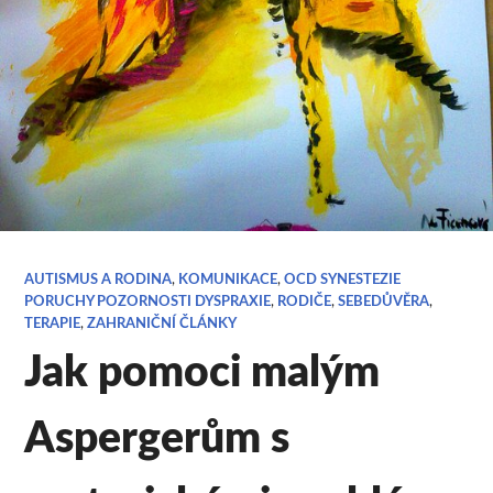
AUTISMUS A RODINA
,
KOMUNIKACE
,
OCD SYNESTEZIE
PORUCHY POZORNOSTI DYSPRAXIE
,
RODIČE
,
SEBEDŮVĚRA
,
TERAPIE
,
ZAHRANIČNÍ ČLÁNKY
Jak pomoci malým
Aspergerům s