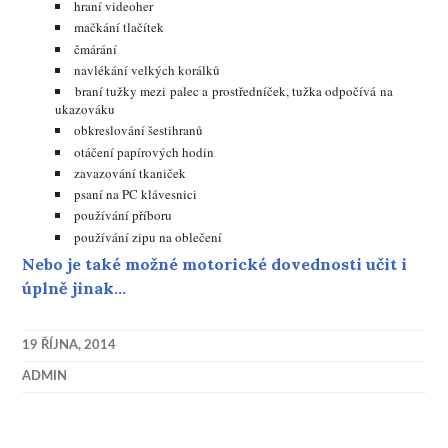
hraní videoher
mačkání tlačítek
čmárání
navlékání velkých korálků
braní tužky mezi palec a prostředníček, tužka odpočívá na
ukazováku
obkreslování šestihranů
otáčení papírových hodin
zavazování tkaniček
psaní na PC klávesnici
používání příboru
používání zipu na oblečení
Nebo je také možné motorické dovednosti učit i
úplně jinak…
19 ŘÍJNA, 2014
ADMIN