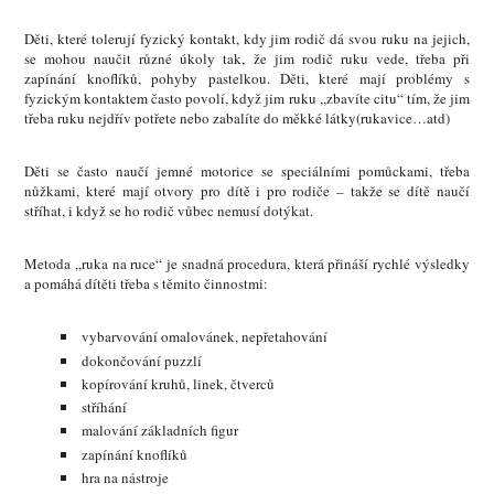
Děti, které tolerují fyzický kontakt, kdy jim rodič dá svou ruku na jejich,
se mohou naučit různé úkoly tak, že jim rodič ruku vede, třeba při
zapínání knoflíků, pohyby pastelkou. Děti, které mají problémy s
fyzickým kontaktem často povolí, když jim ruku ,,zbavíte citu“ tím, že jim
třeba ruku nejdřív potřete nebo zabalíte do měkké látky(rukavice…atd)
Děti se často naučí jemné motorice se speciálními pomůckami, třeba
nůžkami, které mají otvory pro dítě i pro rodiče – takže se dítě naučí
stříhat, i když se ho rodič vůbec nemusí dotýkat.
Metoda ,,ruka na ruce“ je snadná procedura, která přináší rychlé výsledky
a pomáhá dítěti třeba s těmito činnostmi:
vybarvování omalovánek, nepřetahování
dokončování puzzlí
kopírování kruhů, linek, čtverců
stříhání
malování základních figur
zapínání knoflíků
hra na nástroje