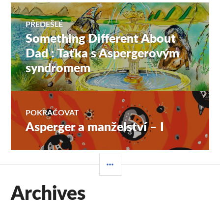
Navigace
PŘEDEŠLÉ
Something Different About
Předchozí
pro
příspěvek:
Dad : Taťka s Aspergerovým
syndromem
příspěvek
POKRAČOVAT
Asperger a manželství – I
Následující
příspěvek:
POSTRANNÍ
PANEL
Archives