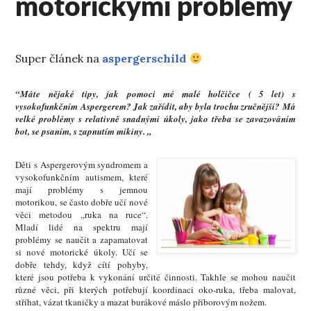
motorickými problémy
Super článek na
aspergerschild
“Máte nějaké tipy, jak pomoci mé malé holčičce ( 5 let) s
vysokofunkčním Aspergerem? Jak zařídit, aby byla trochu zručnější? Má
velké problémy s relativně snadnými úkoly, jako třeba se zavazováním
bot, se psaním, s zapnutím mikiny. „
Děti s Aspergerovým syndromem a
vysokofunkčním autismem, které
mají problémy s jemnou
motorikou, se často dobře učí nové
věci metodou ,,ruka na ruce“.
Mladí lidé na spektru mají
problémy se naučit a zapamatovat
si nové motorické úkoly. Učí se
dobře tehdy, když cítí pohyby,
které jsou potřeba k vykonání určité činnosti. Takhle se mohou naučit
různé věci, při kterých potřebují koordinaci oko-ruka, třeba malovat,
stříhat, vázat tkaničky a mazat burákové máslo příborovým nožem.