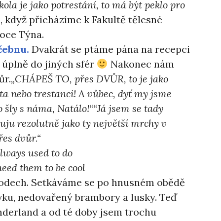
la je jako potrestání, to má být peklo pro
, když přicházíme k Fakultě tělesné
voce Týna.
čebnu.
Dvakrát se ptáme pána na recepci
l úplně do jiných sfér
Nakonec nám
ůr.
„CHÁPEŠ TO, přes DVŮR, to je jako
ta nebo trestanci! A vůbec, dyť my jsme
 šly s náma, Natálo!““Já jsem se tady
uju rezolutně jako ty největší mrchy v
řes dvůr.“
 always used to do
 need them to be cool
hodech. Setkáváme se po hnusném obědě
vku, nedovařený brambory a lusky. Teď
nderland a od té doby jsem trochu