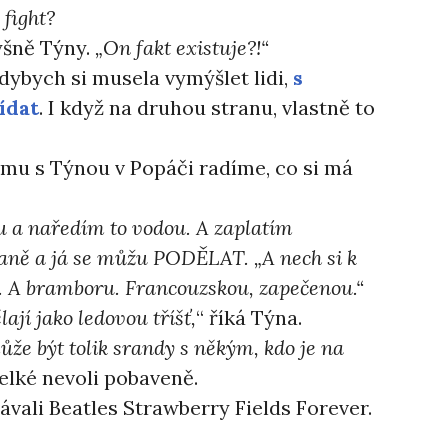
 fight?
yšně Týny.
„On fakt existuje?!“
dybych si musela vymýšlet lidi,
s
ídat
. I když na druhou stranu, vlastně to
 mu s Týnou v Popáči radíme, co si má
ru a naředím to vodou. A zaplatím
aně a já se můžu PODĚLAT. „A nech si k
n. A bramboru. Francouzskou, zapečenou.“
lají jako ledovou tříšť,
“ říká Týna.
ůže být tolik srandy s někým, kdo je na
elké nevoli pobaveně.
ávali Beatles Strawberry Fields Forever.