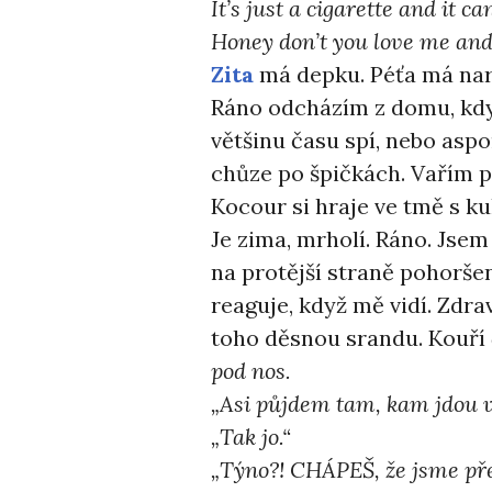
It’s just a cigarette and it c
Honey don’t you love me an
Zita
má depku. Péťa má nar
Ráno odcházím z domu, když
většinu času spí, nebo aspoň
chůze po špičkách. Vařím 
Kocour si hraje ve tmě s ku
Je zima, mrholí. Ráno. Jse
na protější straně pohorše
reaguje, když mě vidí. Zdr
toho děsnou srandu. Kouří
pod nos.
„Asi půjdem tam, kam jdou v
„Tak jo.“
„Týno?! CHÁPEŠ, že jsme pře