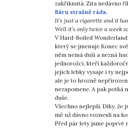
zakřiknutá. Zita nedávno ří
Báru strašně ráda.
It’s just a cigarette and it 
Well it’s only twice a week s
V Hard-Boiled Wonderlandu 
který se jmenuje Konec svě
něm nemá duši a nezná hud
jednorožci, kteří každoročn
jejich lebky vysaje i ty nej
ale je to hrozně nepřirozen
nezapomene. A pak potká ně
duše.
Všechno nejlepší. Díky, že 
mě už dávno roznesli na ko
Před pár lety jsme poprvé