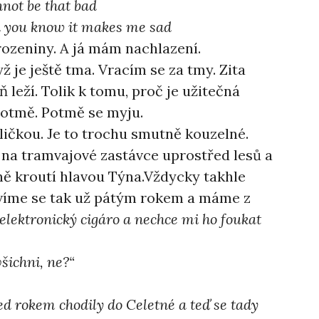
annot be that bad
d you know it makes me sad
ozeniny. A já mám nachlazení.
 je ještě tma. Vracím se za tmy. Zita
 leží. Tolik k tomu, proč je užitečná
potmě. Potmě se myju.
ličkou. Je to trochu smutně kouzelné.
m na tramvajové zastávce uprostřed lesů a
ně kroutí hlavou Týna.Vždycky takhle
avíme se tak už pátým rokem a máme z
elektronický cigáro a nechce mi ho foukat
šichni, ne?“
d rokem chodily do Celetné a teď se tady