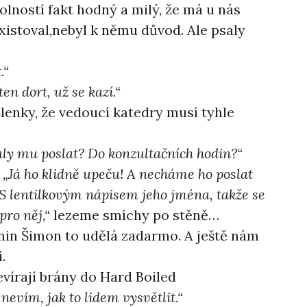
kolností fakt hodný a milý, že má u nás
xistoval,nebyl k němu důvod. Ale psaly
.“
en dort, už se kazí.“
enky, že vedoucí katedry musí tyhle
ly mu poslat? Do konzultačních hodin?“
.
„Já ho klidně upeču! A necháme ho poslat
S lentilkovým nápisem jeho jména, takže se
pro něj,“
lezeme smíchy po stěně…
nin Šimon to udělá zadarmo. A ještě nám
.
vírají brány do Hard Boiled
nevím, jak to lidem vysvětlit.“