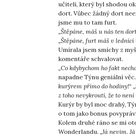
učiteli, který byl shodou o
dort. Vůbec žádný dort nee
jsme mu to tam furt.
„Štěpáne, máš u nás ten dort
„Štěpáne, furt máš v lednici t
Umírala jsem smíchy z myšl
komentáře schvalovat.
„Co kdybychom ho fakt necha
napadne Týnu geniální věc
kurýrem přímo do hodiny!“ „
z toho nevykroutí, že to není 
Kurýr by byl moc drahý, Tý
o tom jako bonus povypráví
Kolem druhé ráno se mi ote
Wonderlandu.
„Já nevim. Já 