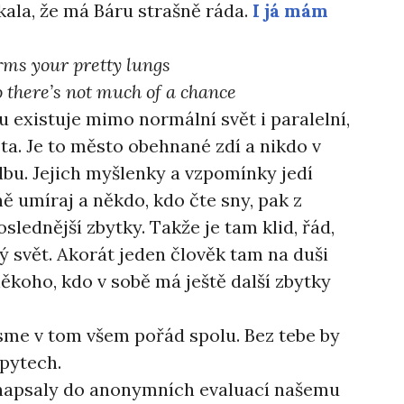
kala, že má Báru strašně ráda.
I já mám
harms your pretty lungs
o there’s not much of a chance
existuje mimo normální svět i paralelní,
ta. Je to město obehnané zdí a nikdo v
bu. Jejich myšlenky a vzpomínky jedí
ě umíraj a někdo, kdo čte sny, pak z
poslednější zbytky. Takže je tam klid, řád,
ý svět. Akorát jeden člověk tam na duši
koho, kdo v sobě má ještě další zbytky
jsme v tom všem pořád spolu. Bez tebe by
pytech.
 napsaly do anonymních evaluací našemu