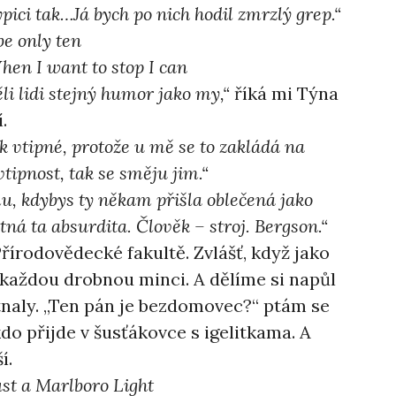
ypici tak…Já bych po nich hodil zmrzlý grep.“
 be only ten
hen I want to stop I can
li lidi stejný humor jako my,“
říká mi Týna
.
ik vtipné, protože u mě se to zakládá na
tipnost, tak se směju jim.“
mu, kdybys ty někam přišla oblečená jako
tná ta absurdita. Člověk – stroj. Bergson.“
řírodovědecké fakultě. Zvlášť, když jako
každou drobnou minci. A dělíme si napůl
naly. „Ten pán je bezdomovec?“ ptám se
do přijde v šusťákovce s igelitkama. A
í.
 just a Marlboro Light