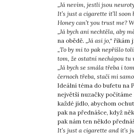
„Já nevím, jestli jsou neurot
It’s just a cigarette it’ll soon
Honey can’t you trust me? W
„Já bych ani nechtěla, aby mě
na obědě.
„Já asi jo,“
říkám jí
„To by mi to pak nepřišlo tol
tom, že ostatní nechápou tu v
„Já bych se smála třeba i to
černoch třeba, stačí mi samo
Ideální téma do bufetu na P
největší nuzačky počítáme 
každé jídlo, abychom ochut
pak na přednášce, když něk
pak nám ten někdo přednáš
It’s just a cigarette and it’s