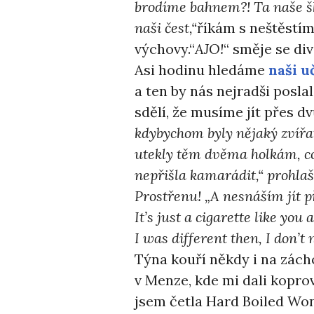
brodíme bahnem?! Ta naše ško
naši čest,“
říkám s neštěstím
výchovy.“
AJO!
“ směje se di
Asi hodinu hledáme
naši u
a ten by nás nejradši posla
sdělí, že musíme jít přes dv
kdybychom byly nějaký zvířa
utekly těm dvěma holkám, co
nepřišla kamarádit,“ prohlaš
Prostřenu! „A nesnáším jít p
It’s just a cigarette like you
I was different then, I don’t
Týna kouří někdy i na zác
v Menze, kde mi dali kopro
jsem četla Hard Boiled Wo