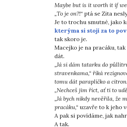
Maybe but is it worth it if we
„To je on?!“
ptá se Zita nesl
Je to trochu smutné, jako k
kterýma si stojí za to pov
tak skoro je.
Macejko je na pracáku, tak
dát.
„Já si dám tatarku do půllit
stravenkama,“ říká rezignov
tomu dát paraplíčko a citro
„Nechceš jim říct, ať ti to udě
„Já bych nikdy nevěřila, že m
pracáku,“
uzavře to k jeho v
A pak si povídáme, jak nahr
A tak.