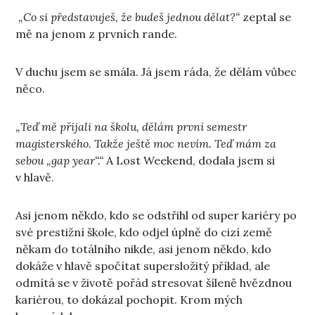
„Co si představuješ, že budeš jednou dělat?“
zeptal se
mě na jenom z prvních rande.
V duchu jsem se smála. Já jsem ráda, že dělám vůbec
něco.
„Teď mě přijali na školu, dělám první semestr
magisterského. Takže ještě moc nevím. Teď mám za
sebou „gap year“.“
A Lost Weekend, dodala jsem si
v hlavě.
Asi jenom někdo, kdo se odstřihl od super kariéry po
své prestižní škole, kdo odjel úplně do cizí země
někam do totálního nikde, asi jenom někdo, kdo
dokáže v hlavě spočítat supersložitý příklad, ale
odmítá se v životě pořád stresovat šíleně hvězdnou
kariérou, to dokázal pochopit. Krom mých