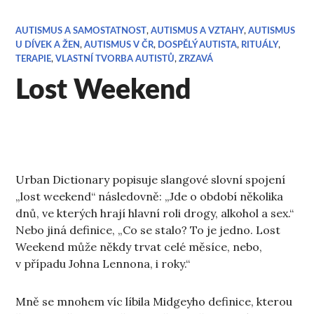
AUTISMUS A SAMOSTATNOST
,
AUTISMUS A VZTAHY
,
AUTISMUS
U DÍVEK A ŽEN
,
AUTISMUS V ČR
,
DOSPĚLÝ AUTISTA
,
RITUÁLY
,
TERAPIE
,
VLASTNÍ TVORBA AUTISTŮ
,
ZRZAVÁ
Lost Weekend
Urban Dictionary popisuje slangové slovní spojení
„lost weekend“ následovně: „Jde o období několika
dnů, ve kterých hrají hlavní roli drogy, alkohol a sex.“
Nebo jiná definice, „Co se stalo? To je jedno. Lost
Weekend může někdy trvat celé měsíce, nebo,
v případu Johna Lennona, i roky.“
Mně se mnohem víc líbila Midgeyho definice, kterou