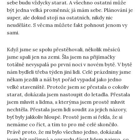
sebe budu vždycky starat. A všechno ostatní může
být jedna velká proměnná; já mám sebe. Plánování je
super, ale dokud stojí na ostatních, nikdy nic
neuděláte. S věcma můžete fakt pohnout jenom vy
sami.
Když jsme se spolu přestěhovali, několik měsíců
jsme spali jen na zemi. Šla jsem na přijímačky
totálně nevyspalá po první noci v novém bytě. V bytě
nám bydleli třeba týden jiní lidi. Celé prázdniny jsme
někam jezdili a náš byt pořád vypadal jako jedno
velké staveniště. Protože jsem se přestala o cokoliv
starat, dokázala jsem nastoupit do letadla. Přestala
jsem mluvit s lidma, s kterýma jsem prostě mluvit
nechtěla. Přestala jsem lidi soudit za jejich názory,
byť byly jakkoliv hloupé. Prostě jsem si řekla, že si
nemáme co říct, a tím to pro mě celé skončilo.
Právě proto, že mi bylo všechno jedno, dokázala
jsem být upřímná a opravdu dávat lidem najevo, co