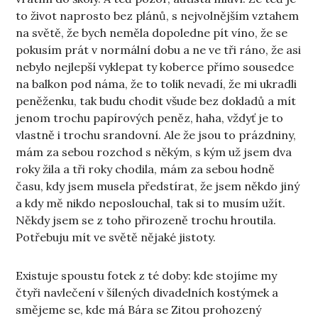
to život naprosto bez plánů, s nejvolnějším vztahem
na světě, že bych neměla dopoledne pít víno, že se
pokusím prát v normální dobu a ne ve tři ráno, že asi
nebylo nejlepší vyklepat ty koberce přímo sousedce
na balkon pod náma, že to tolik nevadí, že mi ukradli
peněženku, tak budu chodit všude bez dokladů a mít
jenom trochu papírových peněz, haha, vždyť je to
vlastně i trochu srandovní. Ale že jsou to prázdniny,
mám za sebou rozchod s někým, s kým už jsem dva
roky žila a tři roky chodila, mám za sebou hodně
času, kdy jsem musela předstírat, že jsem někdo jiný
a kdy mě nikdo neposlouchal, tak si to musím užít.
Někdy jsem se z toho přirozeně trochu hroutila.
Potřebuju mít ve světě nějaké jistoty.
Existuje spoustu fotek z té doby: kde stojíme my
čtyři navlečení v šílených divadelních kostýmek a
smějeme se, kde má Bára se Zitou prohozený