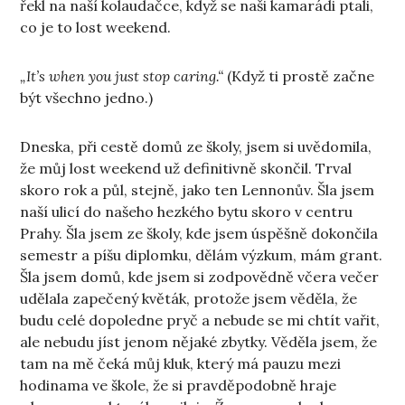
řekl na naší kolaudačce, když se naši kamarádi ptali,
co je to lost weekend.
„It’s when you just stop caring.“
(Když ti prostě začne
být všechno jedno.)
Dneska, při cestě domů ze školy, jsem si uvědomila,
že můj lost weekend už definitivně skončil. Trval
skoro rok a půl, stejně, jako ten Lennonův. Šla jsem
naší ulicí do našeho hezkého bytu skoro v centru
Prahy. Šla jsem ze školy, kde jsem úspěšně dokončila
semestr a píšu diplomku, dělám výzkum, mám grant.
Šla jsem domů, kde jsem si zodpovědně včera večer
udělala zapečený květák, protože jsem věděla, že
budu celé dopoledne pryč a nebude se mi chtít vařit,
ale nebudu jíst jenom nějaké zbytky. Věděla jsem, že
tam na mě čeká můj kluk, který má pauzu mezi
hodinama ve škole, že si pravděpodobně hraje