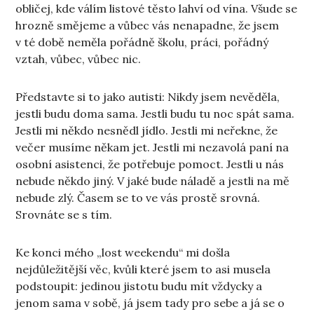
obličej, kde válím listové těsto lahví od vína. Všude se
hrozně smějeme a vůbec vás nenapadne, že jsem
v té době neměla pořádně školu, práci, pořádný
vztah, vůbec, vůbec nic.
Představte si to jako autisti: Nikdy jsem nevěděla,
jestli budu doma sama. Jestli budu tu noc spát sama.
Jestli mi někdo nesnědl jídlo. Jestli mi neřekne, že
večer musíme někam jet. Jestli mi nezavolá paní na
osobní asistenci, že potřebuje pomoct. Jestli u nás
nebude někdo jiný. V jaké bude náladě a jestli na mě
nebude zlý. Časem se to ve vás prostě srovná.
Srovnáte se s tím.
Ke konci mého „lost weekendu“ mi došla
nejdůležitější věc, kvůli které jsem to asi musela
podstoupit: jedinou jistotu budu mít vždycky a
jenom sama v sobě, já jsem tady pro sebe a já se o