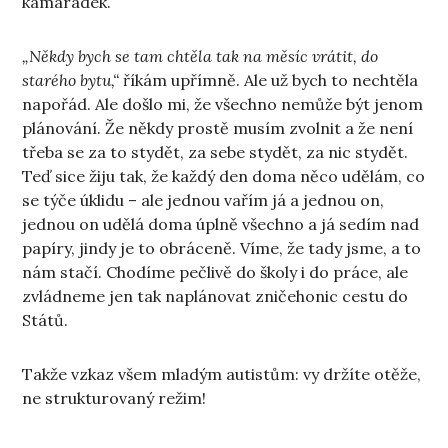
kamarádek.
„Někdy bych se tam chtěla tak na měsíc vrátit, do
starého bytu,“
říkám upřímně. Ale už bych to nechtěla
napořád. Ale došlo mi, že všechno nemůže být jenom
plánování. Že někdy prostě musím zvolnit a že není
třeba se za to stydět, za sebe stydět, za nic stydět.
Teď sice žiju tak, že každý den doma něco udělám, co
se týče úklidu – ale jednou vařím já a jednou on,
jednou on udělá doma úplně všechno a já sedím nad
papíry, jindy je to obráceně. Víme, že tady jsme, a to
nám stačí. Chodíme pečlivě do školy i do práce, ale
zvládneme jen tak naplánovat zničehonic cestu do
Států.
Takže vzkaz všem mladým autistům: vy držíte otěže,
ne strukturovaný režim!