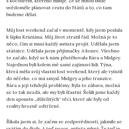
s kocourem, kterého miluje. Že se mnou bude
uvědoměle plánovat cestu do Států a to, co tam
budeme dělat.
Můj lost weekend začal v momentě, kdy jsem poslala
k šípku Kristiána. Můj život ztratil řád. Možná je to
něco, čím si musí každý autista projít. Udělala jsem
státnice. Udělala jsem přijímačky. A konec. Všechno
to začalo, když se k nám přistěhovala Bára a Midgey.
Najednou byli kolem mě samí zajímaví lidi. Týna,
která měla svůj vlastní lost weekend, který ale vyústil
do něčeho, co má smysl. Midgey a jeho tranzice.
Bára a její tehdejší problémy. Byla to zábava, možná
se to tak nezdá, ale my byli šťastní. Řešili jsme každý
den spoustu „důležitých“ věcí, které ale byly od
reality hrozně odtržené.
Říkala jsem si, že začnu se zodpovědností, jakmile se
vrátím do školy. A teď pozor, autista mluví: Že teď je