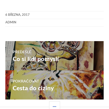
6 BŘEZNA, 2017
ADMIN
Navigace
PŘEDEŠLÉ
Co si lidi pomyslí
Předchozí
pro
příspěvek:
příspěvek
POKRAČOVAT
Cesta do ciziny
Následující
příspěvek:
POSTRANNÍ