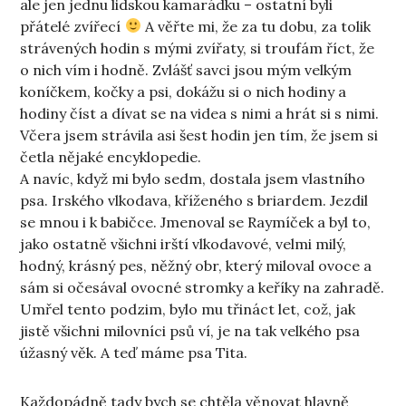
ale jen jednu lidskou kamarádku – ostatní byli
přátelé zvířecí
A věřte mi, že za tu dobu, za tolik
strávených hodin s mými zvířaty, si troufám říct, že
o nich vím i hodně. Zvlášť savci jsou mým velkým
koníčkem, kočky a psi, dokážu si o nich hodiny a
hodiny číst a dívat se na videa s nimi a hrát si s nimi.
Včera jsem strávila asi šest hodin jen tím, že jsem si
četla nějaké encyklopedie.
A navíc, když mi bylo sedm, dostala jsem vlastního
psa. Irského vlkodava, kříženého s briardem. Jezdil
se mnou i k babičce. Jmenoval se Raymíček a byl to,
jako ostatně všichni irští vlkodavové, velmi milý,
hodný, krásný pes, něžný obr, který miloval ovoce a
sám si očesával ovocné stromky a keříky na zahradě.
Umřel tento podzim, bylo mu třináct let, což, jak
jistě všichni milovníci psů ví, je na tak velkého psa
úžasný věk. A teď máme psa Tita.
Každopádně tady bych se chtěla věnovat hlavně