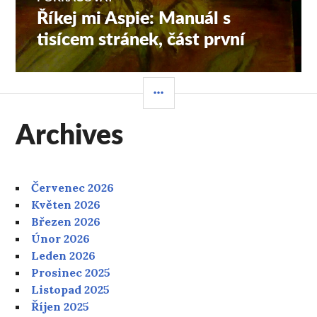
Říkej mi Aspie: Manuál s
Následující
příspěvek:
tisícem stránek, část první
POSTRANNÍ
PANEL
Archives
Červenec 2026
Květen 2026
Březen 2026
Únor 2026
Leden 2026
Prosinec 2025
Listopad 2025
Říjen 2025