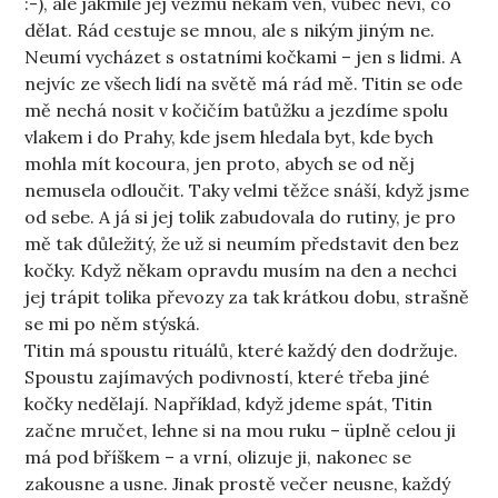
:-), ale jakmile jej vezmu někam ven, vůbec neví, co
dělat. Rád cestuje se mnou, ale s nikým jiným ne.
Neumí vycházet s ostatními kočkami – jen s lidmi. A
nejvíc ze všech lidí na světě má rád mě. Titin se ode
mě nechá nosit v kočičím batůžku a jezdíme spolu
vlakem i do Prahy, kde jsem hledala byt, kde bych
mohla mít kocoura, jen proto, abych se od něj
nemusela odloučit. Taky velmi těžce snáší, když jsme
od sebe. A já si jej tolik zabudovala do rutiny, je pro
mě tak důležitý, že už si neumím představit den bez
kočky. Když někam opravdu musím na den a nechci
jej trápit tolika převozy za tak krátkou dobu, strašně
se mi po něm stýská.
Titin má spoustu rituálů, které každý den dodržuje.
Spoustu zajímavých podivností, které třeba jiné
kočky nedělají. Například, když jdeme spát, Titin
začne mručet, lehne si na mou ruku – üplně celou ji
má pod bříškem – a vrní, olizuje ji, nakonec se
zakousne a usne. Jinak prostě večer neusne, každý