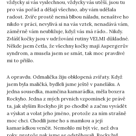
vždycky si vás vyslechnou, vždycky vás utěší, jsou tu
pro vás pořád a dělají všechno, aby vám udělala
radost. Zvíře prostě nemá blbou náladu, nenaštve ho
nikdo v práci, nevylívá si na vás vztek, nenadává vám,
záměrně vám neubližuje, když vás má rádo.. Nikdy.
Zvlášť kočky jsou v udržování rutiny VELMI důkladné.
Někde jsem četla, že všechny kočky mají Aspergerův
syndrom, a musela jsem se smát, tak moc pravdivé
mi to přišlo.
A opravdu. Odmalička žiju obklopená zvířaty. Když
jsem byla maličká, bydleli jsme ještě v paneláku. A
jedna sousedka, mamčina kamarádka, měla boxera
Rockyho. Jedna z mých prvních vzpomínek je právě
ta, jak slyším Rockyho jít po chodbě a začnu vyvádět
a výskat a volat jeho jméno, protože za ním strašně
moc chci. Chodili jsme ho s mamkou a její
kamarádkou venčit. Nemohlo mi být víc, než dva
roky, protože pak jsme se odstěhovali. Rocky byl