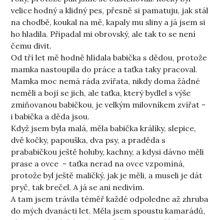
velice hodný a klidný pes, přesně si pamatuju, jak stál
na chodbě, koukal na mě, kapaly mu sliny a já jsem si
ho hladila. Připadal mi obrovský, ale tak to se není
čemu divit.
Od tří let mě hodně hlídala babička s dědou, protože
mamka nastoupila do práce a taťka taky pracoval.
Mamka moc nemá ráda zvířata, nikdy doma žádné
neměli a bojí se jich, ale taťka, který bydlel s výše
zmiňovanou babičkou, je velkým milovníkem zvířat –
i babička a děda jsou.
Když jsem byla malá, měla babička králíky, slepice,
dvě kočky, papouška, dva psy, a praděda s
prababičkou ještě holuby, kachny, a kdysi dávno měli
prase a ovce – taťka nerad na ovce vzpomíná,
protože byl ještě maličký, jak je měli, a museli je dát
pryč, tak brečel. A já se ani nedivím.
A tam jsem trávila téměř každé odpoledne až zhruba
do mých dvanácti let. Měla jsem spoustu kamarádů,