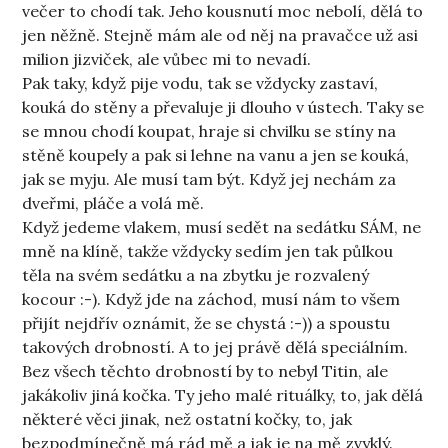
večer to chodí tak. Jeho kousnutí moc nebolí, dělá to
jen něžně. Stejně mám ale od něj na pravačce už asi
milion jizviček, ale vůbec mi to nevadí.
Pak taky, když pije vodu, tak se vždycky zastaví,
kouká do stěny a převaluje ji dlouho v ústech. Taky se
se mnou chodí koupat, hraje si chvilku se stíny na
stěně koupely a pak si lehne na vanu a jen se kouká,
jak se myju. Ale musí tam být. Když jej nechám za
dveřmi, pláče a volá mě.
Když jedeme vlakem, musí sedět na sedátku SÁM, ne
mně na klíně, takže vždycky sedím jen tak půlkou
těla na svém sedátku a na zbytku je rozvalený
kocour :-). Když jde na záchod, musí nám to všem
přijít nejdřív oznámit, že se chystá :-)) a spoustu
takových drobností. A to jej právě dělá speciálním.
Bez všech těchto drobností by to nebyl Titin, ale
jakákoliv jiná kočka. Ty jeho malé rituálky, to, jak dělá
některé věci jinak, než ostatní kočky, to, jak
bezpodmínečně má rád mě a jak je na mě zvyklý.