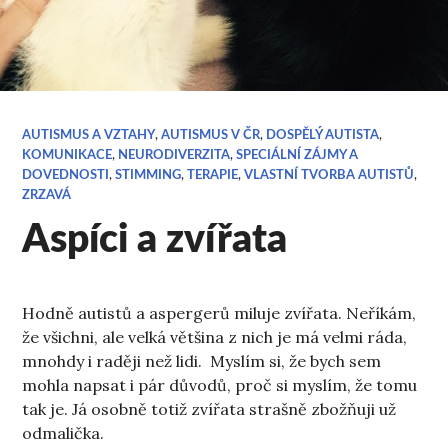
AUTISMUS A VZTAHY
,
AUTISMUS V ČR
,
DOSPĚLÝ AUTISTA
,
KOMUNIKACE
,
NEURODIVERZITA
,
SPECIÁLNÍ ZÁJMY A
DOVEDNOSTI
,
STIMMING
,
TERAPIE
,
VLASTNÍ TVORBA AUTISTŮ
,
ZRZAVÁ
Aspíci a zvířata
Hodně autistů a aspergerů miluje zvířata. Neříkám,
že všichni, ale velká většina z nich je má velmi ráda,
mnohdy i raději než lidi. Myslím si, že bych sem
mohla napsat i pár důvodů, proč si myslím, že tomu
tak je. Já osobně totiž zvířata strašně zbožňuji už
odmalička.