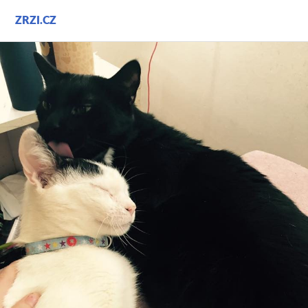
Přejít
ZRZI.CZ
k
obsahu
webu