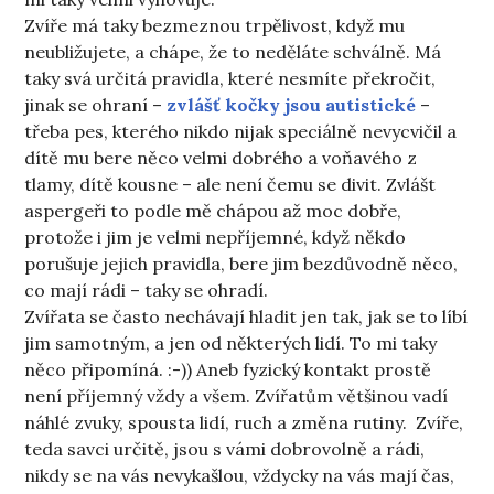
Zvíře má taky bezmeznou trpělivost, když mu
neubližujete, a chápe, že to neděláte schválně. Má
taky svá určitá pravidla, které nesmíte překročit,
jinak se ohraní –
zvlášť kočky jsou autistické
–
třeba pes, kterého nikdo nijak speciálně nevycvičil a
dítě mu bere něco velmi dobrého a voňavého z
tlamy, dítě kousne – ale není čemu se divit. Zvlášt
aspergeři to podle mě chápou až moc dobře,
protože i jim je velmi nepříjemné, když někdo
porušuje jejich pravidla, bere jim bezdůvodně něco,
co mají rádi – taky se ohradí.
Zvířata se často nechávají hladit jen tak, jak se to líbí
jim samotným, a jen od některých lidí. To mi taky
něco připomíná. :-)) Aneb fyzický kontakt prostě
není příjemný vždy a všem. Zvířatům většinou vadí
náhlé zvuky, spousta lidí, ruch a změna rutiny. Zvíře,
teda savci určitě, jsou s vámi dobrovolně a rádi,
nikdy se na vás nevykašlou, vždycky na vás mají čas,