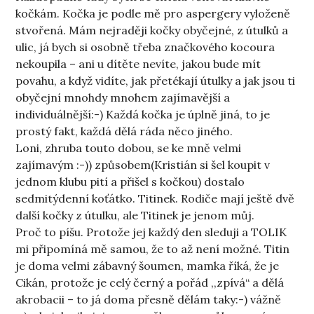
kočkám. Kočka je podle mě pro aspergery vyloženě
stvořená. Mám nejraději kočky obyčejné, z útulků a
ulic, já bych si osobně třeba značkového kocoura
nekoupila – ani u dítěte nevíte, jakou bude mít
povahu, a když vidíte, jak přetékají útulky a jak jsou ti
obyčejní mnohdy mnohem zajímavější a
individuálnější:-) Každá kočka je úplně jiná, to je
prostý fakt, každá dělá ráda něco jiného.
Loni, zhruba touto dobou, se ke mně velmi
zajímavým :-)) způsobem(Kristián si šel koupit v
jednom klubu pití a přišel s kočkou) dostalo
sedmitýdenní koťátko. Titinek. Rodiče mají ještě dvě
další kočky z útulku, ale Titinek je jenom můj.
Proč to píšu. Protože jej každý den sleduji a TOLIK
mi připomíná mě samou, že to až není možné. Titin
je doma velmi zábavný šoumen, mamka říká, že je
Cikán, protože je celý černý a pořád ,,zpívá“ a dělá
akrobacii – to já doma přesně dělám taky:-) vážně