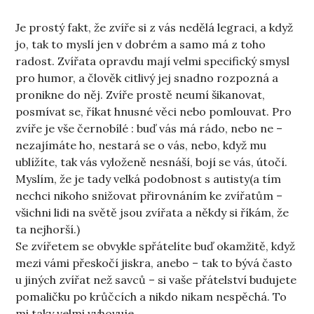
Je prostý fakt, že zvíře si z vás nedělá legraci, a když
jo, tak to myslí jen v dobrém a samo má z toho
radost. Zvířata opravdu mají velmi specifický smysl
pro humor, a člověk citlivý jej snadno rozpozná a
pronikne do něj. Zvíře prostě neumí šikanovat,
posmívat se, říkat hnusné věci nebo pomlouvat. Pro
zvíře je vše černobílé : buď vás má rádo, nebo ne –
nezajímáte ho, nestará se o vás, nebo, když mu
ublížíte, tak vás vyloženě nesnáší, bojí se vás, útočí.
Myslím, že je tady velká podobnost s autisty(a tím
nechci nikoho snižovat přirovnáním ke zvířatům –
všichni lidi na světě jsou zvířata a někdy si říkám, že
ta nejhorší.)
Se zvířetem se obvykle spřátelíte buď okamžitě, když
mezi vámi přeskočí jiskra, anebo – tak to bývá často
u jiných zvířat než savců – si vaše přátelství budujete
pomaličku po krůčcích a nikdo nikam nespěchá. To
mi taky velmi vyhovuje.