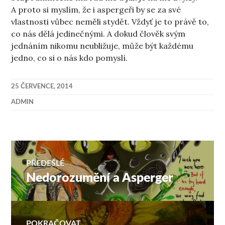
A proto si myslím, že i aspergeři by se za své
vlastnosti vůbec neměli stydět. Vždyť je to právě to,
co nás dělá jedinečnými. A dokud člověk svým
jednáním nikomu neubližuje, může být každému
jedno, co si o nás kdo pomyslí.
25 ČERVENCE, 2014
ADMIN
Navigace
PŘEDEŠLÉ
Nedorozumění a Asperger
Předchozí
pro
příspěvek:
příspěvek
POKRAČOVAT