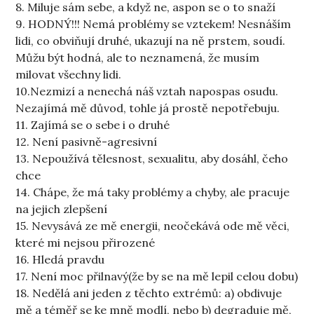
8. Miluje sám sebe, a když ne, aspon se o to snaží
9. HODNÝ!!! Nemá problémy se vztekem! Nesnáším
lidi, co obviňují druhé, ukazují na ně prstem, soudí.
Můžu být hodná, ale to neznamená, že musím
milovat všechny lidi.
10.Nezmizí a nenechá náš vztah napospas osudu.
Nezajímá mě důvod, tohle já prostě nepotřebuju.
11. Zajímá se o sebe i o druhé
12. Není pasivně-agresivní
13. Nepoužívá tělesnost, sexualitu, aby dosáhl, čeho
chce
14. Chápe, že má taky problémy a chyby, ale pracuje
na jejich zlepšení
15. Nevysává ze mě energii, neočekává ode mě věci,
které mi nejsou přirozené
16. Hledá pravdu
17. Není moc přilnavý(že by se na mě lepil celou dobu)
18. Nedělá ani jeden z těchto extrémů: a) obdivuje
mě a téměř se ke mně modlí, nebo b) degraduje mě,