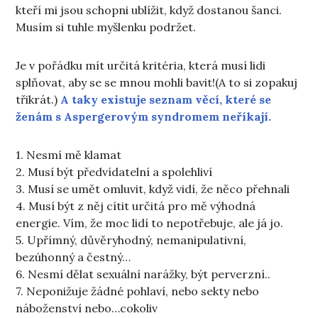
kteří mi jsou schopni ublížit, když dostanou šanci.
Musím si tuhle myšlenku podržet.
Je v pořádku mít určitá kritéria, která musí lidi
splňovat, aby se se mnou mohli bavit!(A to si zopakuj
třikrát.)
A taky existuje seznam věcí, které se
ženám s Aspergerovým syndromem neříkají.
1. Nesmí mě klamat
2. Musí být předvídatelní a spolehliví
3. Musí se umět omluvit, když vidí, že něco přehnali
4. Musí být z něj cítit určitá pro mě výhodná
energie. Vím, že moc lidí to nepotřebuje, ale já jo.
5. Upřímný, důvěryhodný, nemanipulativní,
bezúhonný a čestný…
6. Nesmí dělat sexuální narážky, být perverzní..
7. Neponižuje žádné pohlaví, nebo sekty nebo
náboženství nebo…cokoliv