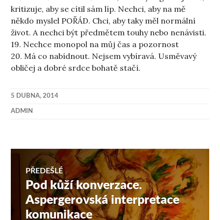
kritizuje, aby se cítil sám líp. Nechci, aby na mě
někdo myslel POŘÁD. Chci, aby taky měl normální
život. A nechci být předmětem touhy nebo nenávisti.
19. Nechce monopol na můj čas a pozornost
20. Má co nabídnout. Nejsem vybíravá. Usměvavý
obličej a dobré srdce bohatě stačí.
5 DUBNA, 2014
ADMIN
Navigace
PŘEDEŠLÉ
Pod kůží konverzace.
Předchozí
pro
příspěvek:
Aspergerovská interpretace
komunikace