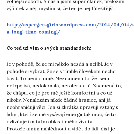
volnější sobotu. A našla jsem super článek, přeložím
výňatek z něj, myslím si, že ten je nejdůležitější.
http://aspergersgirls.wordpress.com/2014/04/04/
a-long-time-coming/
Co teď už vím o svých standardech:
Je v pohodě, že se mi někdo nezdá a nelíbí. Je v
pohodě si vybrat, že se s tímhle člověkem nechci
bavit. To není o mně. Neznamená to, že jsem
netrpělivá, nedokonalá, netolerantní. Znamená to,
že chápu, co je pro mě ještě komfortní a co už
nikoliv. Nenalézám nikde žádné hranice, ani já
neohraničuji věci. Jen si zkrátka upravuji vztahy s
lidmi, kteří ze mě vysávají energii tak moc, že to
ovlivňuje i ostatní oblasti mého života.
Protože umím nahlédnout a vidět do lidí, číst je