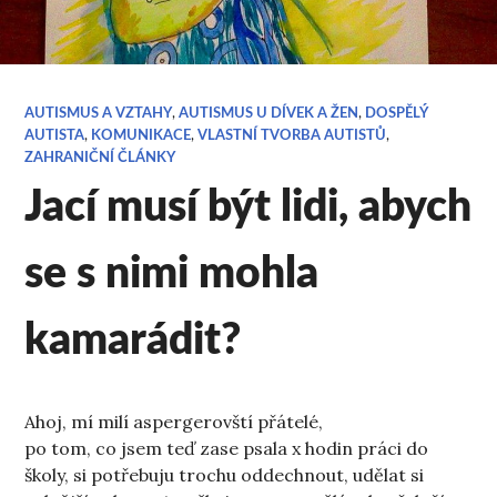
AUTISMUS A VZTAHY
,
AUTISMUS U DÍVEK A ŽEN
,
DOSPĚLÝ
AUTISTA
,
KOMUNIKACE
,
VLASTNÍ TVORBA AUTISTŮ
,
ZAHRANIČNÍ ČLÁNKY
Jací musí být lidi, abych
se s nimi mohla
kamarádit?
Ahoj, mí milí aspergerovští přátelé,
po tom, co jsem teď zase psala x hodin práci do
školy, si potřebuju trochu oddechnout, udělat si