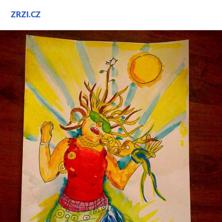
Přejít
ZRZI.CZ
k
obsahu
webu