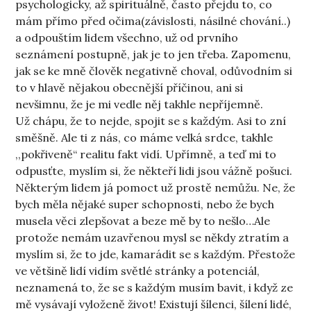
psychologicky, až spirituálně, často přejdu to, co
mám přímo před očima(závislosti, násilné chování..)
a odpouštím lidem všechno, už od prvního
seznámení postupně, jak je to jen třeba. Zapomenu,
jak se ke mně člověk negativně choval, odůvodním si
to v hlavě nějakou obecnější příčinou, ani si
nevšimnu, že je mi vedle něj takhle nepříjemně.
Už chápu, že to nejde, spojit se s každým. Asi to zní
směšně. Ale ti z nás, co máme velká srdce, takhle
,,pokřiveně“ realitu fakt vidí. Upřímně, a teď mi to
odpusťte, myslím si, že někteří lidi jsou vážně pošuci.
Některým lidem já pomoct už prostě nemůžu. Ne, že
bych měla nějaké super schopnosti, nebo že bych
musela věci zlepšovat a beze mě by to nešlo…Ale
protože nemám uzavřenou mysl se někdy ztratím a
myslím si, že to jde, kamarádit se s každým. Přestože
ve většině lidí vidím světlé stránky a potenciál,
neznamená to, že se s každým musím bavit, i když ze
mě vysávají vyloženě život! Existují šílenci, šílení lidé,