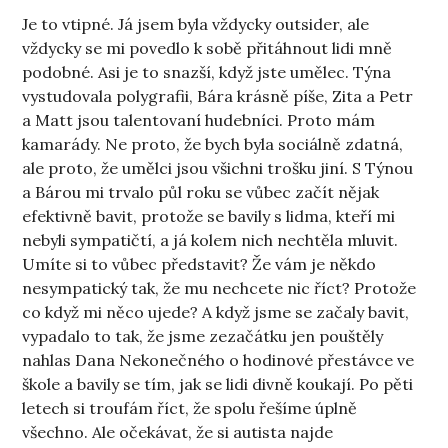
Je to vtipné. Já jsem byla vždycky outsider, ale
vždycky se mi povedlo k sobě přitáhnout lidi mně
podobné. Asi je to snazší, když jste umělec. Týna
vystudovala polygrafii, Bára krásně píše, Zita a Petr
a Matt jsou talentovaní hudebníci. Proto mám
kamarády. Ne proto, že bych byla sociálně zdatná,
ale proto, že umělci jsou všichni trošku jiní. S Týnou
a Bárou mi trvalo půl roku se vůbec začít nějak
efektivně bavit, protože se bavily s lidma, kteří mi
nebyli sympatičtí, a já kolem nich nechtěla mluvit.
Umíte si to vůbec představit? Že vám je někdo
nesympatický tak, že mu nechcete nic říct? Protože
co když mi něco ujede? A když jsme se začaly bavit,
vypadalo to tak, že jsme zezačátku jen pouštěly
nahlas Dana Nekonečného o hodinové přestávce ve
škole a bavily se tím, jak se lidi divně koukají. Po pěti
letech si troufám říct, že spolu řešíme úplně
všechno. Ale očekávat, že si autista najde