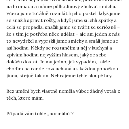
na hromadu a máme půlhodinový záchvat smíchu.
Včera jsme totálně rozmlátili jeho postel, když jsme
se snažili spravit rošty, a když jsme si lehli zpátky a
celá se propadla, snažili jsme se tvářit se seriózně –
že s tím je potřeba něco udělat – ale ani jeden z nás
to nevydržel a vyprskli jsme smíchy a smáli jsme se
asi hodinu. Někdy se roztančím u něj v kuchyni a
zpívám hodinu nejvyšším hlasem, jaký ze sebe
dokážu dostat. Je mu jedno, jak vypadám, takže
chodím na rande rozcuchaná a s každou ponožkou
jinou, stejně tak on. Nehrajeme tyhle hloupé hry.
Bez umění bych vlastně neměla vůbec žádný vztah z
těch, které mám.
Připadá vám tohle „normální“?