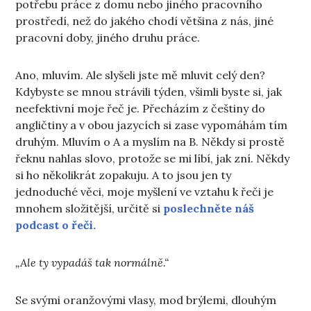
potřebu práce z domu nebo jiného pracovního
prostředí, než do jakého chodí většina z nás, jiné
pracovní doby, jiného druhu práce.
Ano, mluvím. Ale slyšeli jste mě mluvit celý den?
Kdybyste se mnou strávili týden, všimli byste si, jak
neefektivní moje řeč je. Přecházím z češtiny do
angličtiny a v obou jazycích si zase vypomáhám tím
druhým. Mluvím o A a myslím na B. Někdy si prostě
řeknu nahlas slovo, protože se mi líbí, jak zní. Někdy
si ho několikrát zopakuju. A to jsou jen ty
jednoduché věci, moje myšlení ve vztahu k řeči je
mnohem složitější, určitě si
poslechněte náš
podcast o řeči.
„Ale ty vypadáš tak normálně.“
Se svými oranžovými vlasy, mod brýlemi, dlouhým