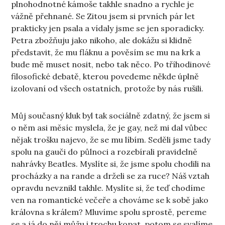
plnohodnotné kámoše takhle snadno a rychle je
vážně přehnané. Se Zitou jsem si prvních pár let
prakticky jen psala a vídaly jsme se jen sporadicky.
Petra zbožňuju jako nikoho, ale dokážu si klidně
představit, že mu fláknu a pověsím se mu na krk a
bude mě muset nosit, nebo tak něco. Po tříhodinové
filosofické debatě, kterou povedeme někde úplně
izolovaní od všech ostatních, protože by nás rušili.
Můj současný kluk byl tak sociálně zdatný, že jsem si
o něm asi měsíc myslela, že je gay, než mi dal vůbec
nějak trošku najevo, že se mu líbím. Seděli jsme tady
spolu na gauči do půlnoci a rozebírali pravidelně
nahrávky Beatles. Myslíte si, že jsme spolu chodili na
procházky a na rande a drželi se za ruce? Náš vztah
opravdu nevznikl takhle. Myslíte si, že teď chodíme
ven na romantické večeře a chováme se k sobě jako
královna s králem? Mluvíme spolu sprostě, pereme
se a já do něj můžu i trochu kopat, potom se svalíme