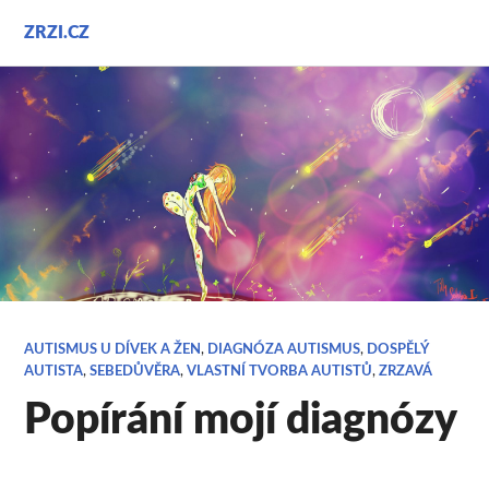
Přejít
ZRZI.CZ
k
obsahu
webu
AUTISMUS U DÍVEK A ŽEN
,
DIAGNÓZA AUTISMUS
,
DOSPĚLÝ
AUTISTA
,
SEBEDŮVĚRA
,
VLASTNÍ TVORBA AUTISTŮ
,
ZRZAVÁ
Popírání mojí diagnózy