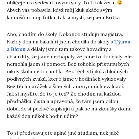
obličejem a šedesátkovými šaty. To ti tak žeru.
Abych vás pobavila, když můj kluk ukáže svým
kámošům moji fotku, tak si myslí, že jsem Britka.
Ano, chodím do školy. Dokonce studuju magistra.
Každý den na bakaláři jsem chodila do školy
s Týnou
a Bárou
a dělaly jsme tam takové hovadiny a
absurdity, že jsme nechápaly, že jsme to dodělaly. Ale
nemohla jsem si pomoct. Bez tohohle přístupu bych
nikdy školu nedochodila. Bez těch vtípků a hlučných
podivných zvuků, které jsme v hodinách vyluzovaly.
Bez těch narážek a šílených anonymních evaluací.
Jak si myslíte, že to je teď? Že chodím na každou
přednášku, čistá a upravená, že tam jsem celou
dobu, že si pečlivě zapisuju a pak se na zkoušky doma
každý den několik hodin učím?
To si představujete úplně jiné studium, než jaké