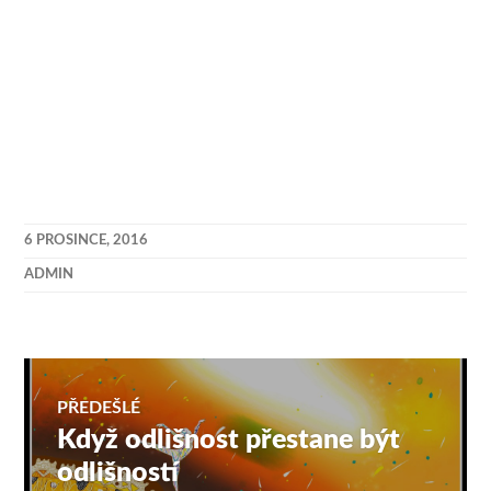
6 PROSINCE, 2016
ADMIN
Navigace
PŘEDEŠLÉ
Když odlišnost přestane být
Předchozí
pro
příspěvek:
odlišností