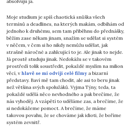
absolvuju já.
Moje studium je spíš chaotická snůška všech
termínů a deadlines, na kterých makám, odbíhám od
jednoho k druhému, sem tam přiběhnu do přednášky,
běžím zase někam jinam, snažím se udělat si systém
v něčem, v čem si ho nikdy nemůžu udělat, jak
strašně náročné a zahlcující to je. Ale jinak to nejde.
Já prostě studuju jinak. Nedokážu se v takovém
prostředí tolik soustředit, pokaždé myslím na milion
věcí, v
hlavě se mi odvíjí celé filmy
a bizarní
představy. Baví mě tam chodit, ale asi to beru jinak
než většina svých spolužáků. Vyjma Týny, teda, ta
pokaždé udělá něco nevhodného a pak brečíme, že
nás vyhoděj. A vzápětí to uděláme zas, a brečíme, že
si nedokážeme pomoct. A brečíme, že máme
takovou povahu, že se chováme jak idioti, že boříme
systém zevnitř.