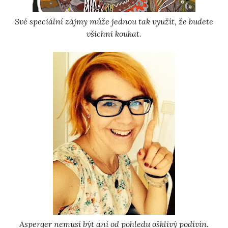
Své speciální zájmy může jednou tak využít, že budete
všichni koukat.
Asperger nemusí být ani od pohledu ošklivý podivín.