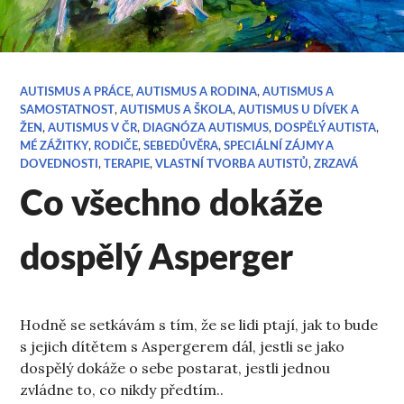
AUTISMUS A PRÁCE
,
AUTISMUS A RODINA
,
AUTISMUS A
SAMOSTATNOST
,
AUTISMUS A ŠKOLA
,
AUTISMUS U DÍVEK A
ŽEN
,
AUTISMUS V ČR
,
DIAGNÓZA AUTISMUS
,
DOSPĚLÝ AUTISTA
,
MÉ ZÁŽITKY
,
RODIČE
,
SEBEDŮVĚRA
,
SPECIÁLNÍ ZÁJMY A
DOVEDNOSTI
,
TERAPIE
,
VLASTNÍ TVORBA AUTISTŮ
,
ZRZAVÁ
Co všechno dokáže
dospělý Asperger
Hodně se setkávám s tím, že se lidi ptají, jak to bude
s jejich dítětem s Aspergerem dál, jestli se jako
dospělý dokáže o sebe postarat, jestli jednou
zvládne to, co nikdy předtím..