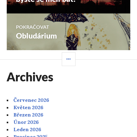
příspěvek
POKRAČOVAT
Obludárium
Následující
příspěvek:
POSTRANNÍ
PANEL
Archives
Červenec 2026
Květen 2026
Březen 2026
Únor 2026
Leden 2026
Prosinec 2025