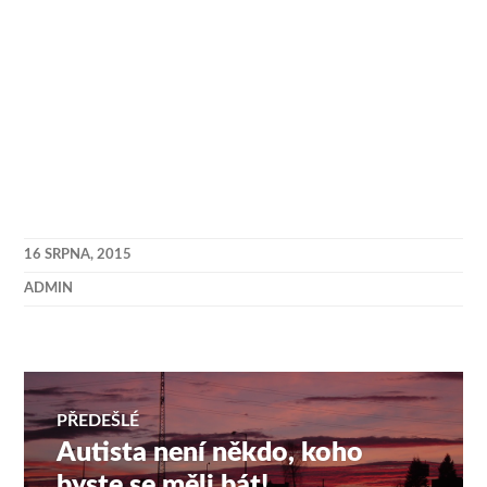
16 SRPNA, 2015
ADMIN
Navigace
PŘEDEŠLÉ
Autista není někdo, koho
Předchozí
pro
příspěvek:
byste se měli bát!