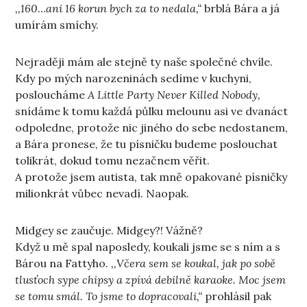
,,160…ani 16 korun bych za to nedala,“
brblá Bára a já
umírám smíchy.
Nejraději mám ale stejně ty naše společné chvíle.
Kdy po mých narozeninách sedíme v kuchyni,
posloucháme
A Little Party Never Killed Nobody,
snídáme k tomu každá půlku melounu asi ve dvanáct
odpoledne, protože nic jiného do sebe nedostanem,
a Bára pronese, že tu písničku budeme poslouchat
tolikrát, dokud tomu nezačnem věřit.
A protože jsem autista, tak mně opakované písničky
milionkrát vůbec nevadí. Naopak.
Midgey se zaučuje. Midgey?! Vážně?
Když u mě spal naposledy, koukali jsme se s ním a s
Bárou na Fattyho.
,,Včera sem se koukal, jak po sobě
tlusťoch sype chipsy a zpívá debilně karaoke. Moc jsem
se tomu smál. To jsme to dopracovali,“
prohlásil pak