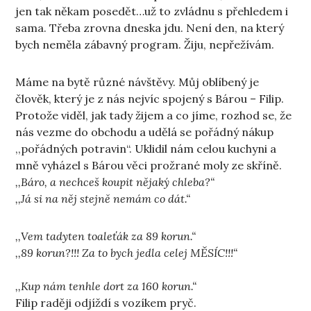
jen tak někam posedět…už to zvládnu s přehledem i
sama. Třeba zrovna dneska jdu. Není den, na který
bych neměla zábavný program. Žiju, nepřežívám.
Máme na bytě různé návštěvy. Můj oblíbený je
člověk, který je z nás nejvíc spojený s Bárou – Filip.
Protože viděl, jak tady žijem a co jíme, rozhod se, že
nás vezme do obchodu a udělá se pořádný nákup
,,pořádných potravin“. Uklidil nám celou kuchyni a
mně vyházel s Bárou věci prožrané moly ze skříně.
,,Báro, a nechceš koupit nějaký chleba?“
,,Já si na něj stejně nemám co dát.“
,,Vem tadyten toaleťák za 89 korun.“
,,89 korun?!!! Za to bych jedla celej MĚSÍC!!!“
,,Kup nám tenhle dort za 160 korun.“
Filip raději odjíždí s vozíkem pryč.