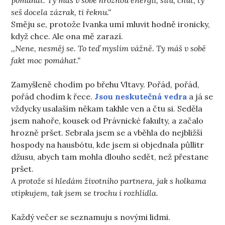
seš docela zázrak, ti řeknu.“
Směju se, protože Ivanka umí mluvit hodně ironicky,
když chce. Ale ona mě zarazí.
,,Nene, nesměj se. To teď myslím vážně. Ty máš v sobě
fakt moc pomáhat.“
Zamyšleně chodím po břehu Vltavy. Pořád, pořád,
pořád chodím k řece.
Jsou neskutečná vedra
a já se
vždycky usalaším někam takhle ven a čtu si. Seděla
jsem nahoře, kousek od Právnické fakulty, a začalo
hrozně pršet. Sebrala jsem se a vběhla do nejbližší
hospody na hausbótu, kde jsem si objednala půllitr
džusu, abych tam mohla dlouho sedět, než přestane
pršet.
A protože si hledám životního partnera, jak s holkama
vtipkujem, tak jsem se trochu i rozhlídla.
Každý večer se seznamuju s novými lidmi.