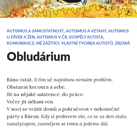
AUTISMUS A SAMOSTATNOST
,
AUTISMUS A VZTAHY
,
AUTISMUS
U DÍVEK A ŽEN
,
AUTISMUS V ČR
,
DOSPĚLÝ AUTISTA
,
KOMUNIKACE
,
MÉ ZÁŽITKY
,
VLASTNÍ TVORBA AUTISTŮ
,
ZRZAVÁ
Obludárium
Ráno vstát.
S tím už najednou nemám problém
.
Obstarat kocoura a sebe.
Jít na nějaké asistence, do práce.
Večer jít někam ven.
V noci se vrátit domů a pokračovat v nekonečné
párty s Bárou.
Kdy si proberem vše, co se za den stalo,
zanalyzujem, zasmějem se tomu a jedeme dál.