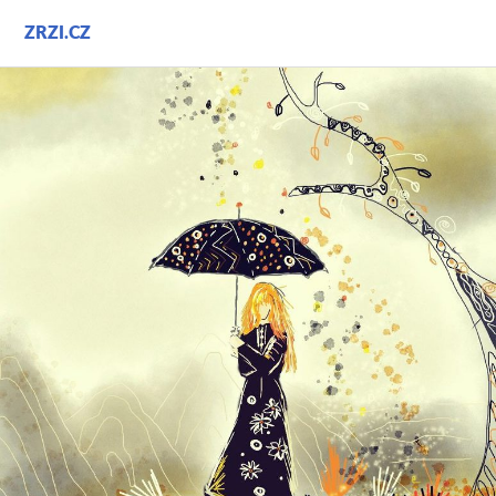
Přejít
ZRZI.CZ
k
obsahu
webu