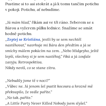
Pustíme si to asi stokrát a já k tomu tančím potichu
v pokoji. Potichu, ať nebudíme.
,,
Já mám hlad,“
říkám asi ve tři ráno. Seberem se s
Bárou a vyžerem půlku lednice. Snažíme se smát
hodně potichu.
,,
Zeptej se Kristiána
, jestli by se sem nechtěl
nastěhovat,“ navrhuje mi Bára den předtím a já se
smíchy málem pokácím na zem. ,,Nebo Midgeyho, ještě
lepší, všechny si je sem nastěhuj,“ říká a já zoufale
zavyju. Retrospektiva.
Nikdy nevíš, co se stane zítra.
,,Nebudily jsme tě v noci?“
,,Vůbec ne. Já jenom šel pustit kocoura a hrozně mě
překvapilo, že vedle paříte.“
,,No tak..paříte.“
,,A Little Party Never Killed Nobody jsem slyšel.“