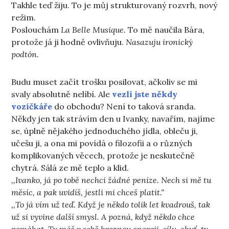
Takhle teď žiju. To je můj strukturovaný rozvrh, nový
režim.
Poslouchám
La Belle Musique.
To mě naučila Bára,
protože já ji hodně ovlivňuju.
Nasazuju ironický
podtón.
Budu muset začít trošku posilovat, ačkoliv se mi
svaly absolutně nelíbí. Ale
vezli jste někdy
vozíčkáře
do obchodu? Není to taková sranda.
Někdy jen tak strávím den u Ivanky, navařím, najíme
se, úplně nějakého jednoduchého jídla, obleču ji,
učešu ji, a ona mi povídá o filozofii a o různých
komplikovaných věcech, protože je neskutečně
chytrá. Sálá ze mě teplo a klid.
,,Ivanko, já po tobě nechci žádné peníze. Nech si mě tu
měsíc, a pak uvidíš, jestli mi chceš platit.“
,,To já vím už teď. Když je někdo tolik let kvadrouš, tak
už si vyvine další smysl. A pozná, když někdo chce
pomáhat. Ty máš v sobě hroznou energii, sílu, chuť, ty