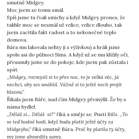
smutně Midgey.
Moc jsem se tomu smál.
Spíš jsme tu řvali smíchy a když Midgey prones, že
takhle moc se nesmál už velice, velice dlouho, tak
jsem zacítila fakt radost a to nekonečné teplo
domova.
Bára mu lakovala nehty (i s výživkou) a hráli jsme
spolu asi do půlnoci Sims. A když už se mu klížily oči,
přesunuly jsme se do pokoje, kde jsem pak zůstala i
spát.
,,Midgey, rozmysli si to přes noc, to je velká věc, já
nechci, aby ses unáhlil. Vážně si to ještě nech projít
hlavou.“
Říkala jsem Báře, nad čím Midgey přemýšlí. Že by s
náma bydlel.
,,Děláš si… Děláš si?“
říká a směje se. Pustí
Bills
. ,,
To
se teď hodně hodí, když budu platit ještě účty za
Midgeyho,“
říká smutně Bára.
Proč by platila ty účty,
my jsme absurdity samy.