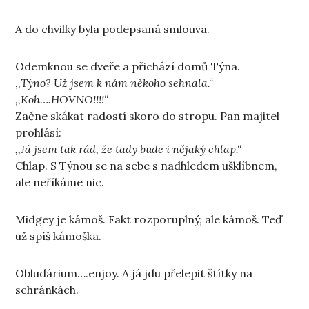
A do chvilky byla podepsaná smlouva.
Odemknou se dveře a přichází domů Týna.
,,
Týno? Už jsem k nám někoho sehnala.“
,,Koh….HOVNO!!!!“
Začne skákat radostí skoro do stropu. Pan majitel
prohlásí:
,,Já jsem tak rád, že tady bude i nějaký chlap.“
Chlap. S Týnou se na sebe s nadhledem ušklíbnem,
ale neříkáme nic.
Midgey je kámoš. Fakt rozporuplný, ale kámoš. Teď
už spíš kámoška.
Obludárium….enjoy. A já jdu přelepit štítky na
schránkách.