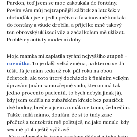
Pardon, teď jsem se moc zakoukala do fontány.
Povím vám můj nejtrapnější zážitek za letošek: v
obchoďáku jsem jedla pečivo a fascinovaně koukala
do fontány a všude drobila, a přijel ke mně takový
ten obrovský uklízecí vůz a začal kolem mě uklízet.
Problémy autisty moderní doby.
Moje mamka mi zaplatila týrání nejvyššího stupně –
rovnátka
. To je další velká změna, na kterou se dá
těšit. Já je mám teda už rok, půl roku na obou
čelistech, ale toto úterý docházelo k finálním velkým
úpravám (mám samozřejmě vadu, kterou má tak
jedno procento pacientů, to bych nebyla jinak já),
kdy jsem seděla na zubařském křesle bez pauziček
dvě hodiny, brečela jsem a smála se tomu, že brečím.
Takže, milá mámo, doufám, že si to tady zase
přečteš a tentokrát mě polituješ, ne jako minule, kdy
ses mě ptala ještě vyčítavě
„No a odepsala jsi tomu starému dědovi z toho bytu,