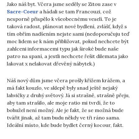
Jako náš byt. Včera jsme seděly se Zitou zase v
Sacre-Coeur
a hádali se tam Francouzi, což
nesporně přispělo k všeobecnému veselí. To je
taková radost, plánovat nové bydlení, zvlášť, když s
tím obřím nadšením nejste sami (nedoporučuju teď
moc lidem se k nám přibližovat, pokud nechcete být
zahlceni informacemi typu jak široké bude naše
patro na spaní, a jestli nechcete řešit dilemata jako
lakovat x nelakovat dřevěný nábytek.)
Náš nový dům jsme včera prošly křížem krážem, a
má fakt kouzlo, ve sklepě byly snad ještě nejaký
lahvičky z druhý světový. Já si strašně, strašně přeju,
aby tam strašilo, ale moje ratio mi tvrdí, že to
bohužel není možný. Ale je fakt, že se možná bude
tvářit jinak, až tam budu někdy ve tři ráno sama.
Ideální místo, kde bude bydlet černý kocour, fakt.