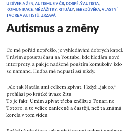
U DÍVEK A ŽEN
,
AUTISMUS V ČR
,
DOSPĚLÝ AUTISTA
,
KOMUNIKACE
,
MÉ ZÁŽITKY
,
RITUÁLY
,
SEBEDŮVĚRA
,
VLASTNÍ
TVORBA AUTISTŮ
,
ZRZAVÁ
Autismus a změny
Co mě pořád nepřešlo, je vyhledávání dobrých kapel.
Trávím spoustu času na Youtube, kde hledám nové
interprety, a pak je nadšeně pouštím komukoliv, kdo
se namane. Hudba mě nepustí asi nikdy.
„Ale tak Natála umí celkem zpívat. I když…jak co,“
prohlásí po krátké úvaze Zita.
To je fakt. Umím zpívat třeba znělku z Tonari no
Totoro, a to velice zaníceně a častěji, než ta známá
korela v tom videu.
Pořád všude čtete, jak autisti neumí pobrat změny a