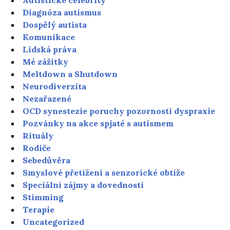
Autistické celebrity
Diagnóza autismus
Dospělý autista
Komunikace
Lidská práva
Mé zážitky
Meltdown a Shutdown
Neurodiverzita
Nezařazené
OCD synestezie poruchy pozornosti dyspraxie
Pozvánky na akce spjaté s autismem
Rituály
Rodiče
Sebedůvěra
Smyslové přetížení a senzorické obtíže
Speciální zájmy a dovednosti
Stimming
Terapie
Uncategorized