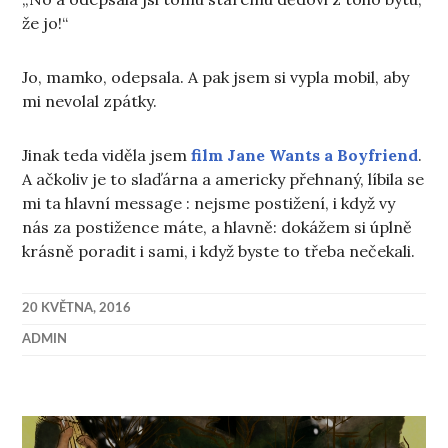
že jo!“
Jo, mamko, odepsala. A pak jsem si vypla mobil, aby
mi nevolal zpátky.
Jinak teda viděla jsem
film Jane Wants a Boyfriend
.
A ačkoliv je to slaďárna a americky přehnaný, líbila se
mi ta hlavní message : nejsme postižení, i když vy
nás za postižence máte, a hlavně: dokážem si úplně
krásně poradit i sami, i když byste to třeba nečekali.
20 KVĚTNA, 2016
ADMIN
Navigace