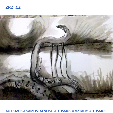
Přejít
ZRZI.CZ
k
obsahu
webu
AUTISMUS A SAMOSTATNOST
,
AUTISMUS A VZTAHY
,
AUTISMUS