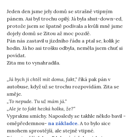
Jeden den jsme jely domů se strašně vtipným
pánem. Asi byl trochu opilý. Já byla shut-down-ed,
protože jsem se špatně podívala a kvůli mně jsme
dojely domů se Zitou až moc pozdě.
Pán nás zastavil u jízdního řádu a ptal se, kolik je
hodin. Já ho asi trošku odbyla, neměla jsem chuť si
povídat.
Zita mu to vynahradila.
„Já bych ji chtěl mít doma, fakt,“
říká pak pán v
autobuse, když už se trochu rozpovídám. Zita se
směje.
„To nepude. Tu už mám já.“
„Ale je to fakt hezká holka, že?“
Vyprsknu smíchy. Naposledy se takhle někdo bavil -
oměpředemnou-
na základce.
A to bylo sice
mnohem sprostější, ale stejně vtipné.