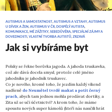
AUTISMUS A SAMOSTATNOST
,
AUTISMUS A VZTAHY
,
AUTISMUS
U DÍVEK A ŽEN
,
AUTISMUS V ČR
,
DOSPĚLÝ AUTISTA
,
KOMUNIKACE
,
MÉ ZÁŽITKY
,
SEBEDŮVĚRA
,
SPECIÁLNÍ ZÁJMY A
DOVEDNOSTI
,
VLASTNÍ TVORBA AUTISTŮ
,
ZRZAVÁ
Jak si vybíráme byt
Polsky se řekne borůvka jagoda. A jahoda truskawka,
což ale dává docela smysl, protože celé jméno
jahodníku je jahodník truskavec.
Co je nového, kromě toho, že jezdím každý víkend
nadšeně
do Neumětel tvrdě makat a potit černý
prach,
abych tam jednou mohla prodávat dortíky, a
Zita už se učí účetnictví? A krom toho, že máme
spoustu nových super kámošů (kteří nás naučili hrát