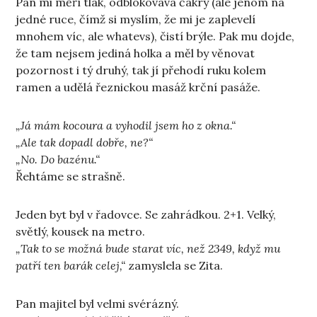
Pán mi měří tlak, odblokovává čakry (ale jenom na
jedné ruce, čímž si myslím, že mi je zaplevelí
mnohem víc, ale whatevs), čistí brýle. Pak mu dojde,
že tam nejsem jediná holka a měl by věnovat
pozornost i tý druhý, tak jí přehodí ruku kolem
ramen a udělá řeznickou masáž krční pasáže.
„Já mám kocoura a vyhodil jsem ho z okna.“
„Ale tak dopadl dobře, ne?“
„No. Do bazénu.“
Řehtáme se strašně.
Jeden byt byl v řadovce. Se zahrádkou. 2+1. Velký,
světlý, kousek na metro.
„Tak to se možná bude starat víc, než 2349, když mu
patří ten barák celej,“
zamyslela se Zita.
Pan majitel byl velmi svérázný.