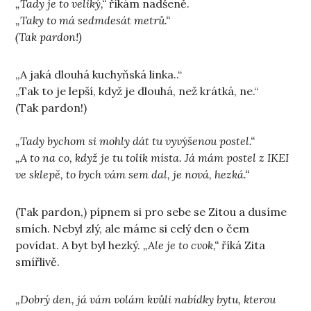
„Tady je to veliký,“
říkám nadšeně.
„Taky to má sedmdesát metrů.“
(Tak pardon!)
„A jaká dlouhá kuchyňská linka..“
„Tak to je lepší, když je dlouhá, než krátká, ne.“
(Tak pardon!)
„Tady bychom si mohly dát tu vyvýšenou postel.“
„A to na co, když je tu tolik místa. Já mám postel z IKEI
ve sklepě, to bych vám sem dal, je nová, hezká.“
(Tak pardon,) pípnem si pro sebe se Zitou a dusíme
smích. Nebyl zlý, ale máme si celý den o čem
povídat. A byt byl hezký.
„Ale je to cvok,“
říká Zita
smířlivě.
„Dobrý den, já vám volám kvůli nabídky bytu, kterou