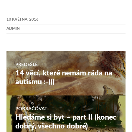
10 KVĚTNA, 2016
ADMIN
Navigace
PŘEDEŠLÉ
14 věcí, které nemám ráda na
Předchozí
pro
příspěvek:
autismu :-)))
příspěvek
POKRAČOVAT
Hledáme si byt – part II (konec
Následující
příspěvek:
dobrý, všechno dobré)