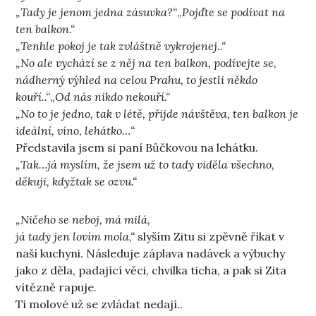
„Tady je jenom jedna zásuvka?“
„
Pojďte se podívat na
ten balkon.“
„Tenhle pokoj je tak zvláštně vykrojenej..“
„No ale vychází se z něj na ten balkon, podívejte se,
nádherný výhled na celou Prahu, to jestli někdo
kouří..“
„
Od nás nikdo nekouří.“
„No to je jedno, tak v létě, přijde návštěva, ten balkon je
ideální, víno, lehátko…“
Představila jsem si paní Bůčkovou na lehátku.
„Tak…já myslím, že jsem už to tady viděla všechno,
děkuji, kdyžtak se ozvu.“
„Ničeho se neboj, má milá,
já tady jen lovím mola,“
slyším Zitu si zpěvně říkat v
naší kuchyni. Následuje záplava nadávek a výbuchy
jako z děla, padající věci, chvilka ticha, a pak si Zita
vítězně rapuje.
Ti molové už se zvládat nedají..