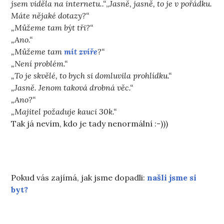
jsem viděla na internetu..“
„
Jasně, jasně, to je v pořádku.
Máte nějaké dotazy?“
„Můžeme tam být tři?“
„Ano.“
„Můžeme tam
mít zvíře
?“
„Není problém.“
„To je skvělé, to bych si domluvila prohlídku.“
„Jasně. Jenom taková drobná věc.“
„Ano?“
„Majitel požaduje kauci 30k.“
Tak já nevím, kdo je tady nenormální :-)))
Pokud vás zajímá, jak jsme dopadli:
našli jsme si
byt?