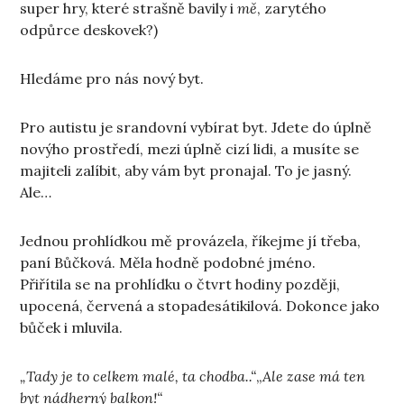
super hry, které strašně bavily i
mě
, zarytého
odpůrce deskovek?)
Hledáme pro nás nový byt.
Pro autistu je srandovní vybírat byt. Jdete do úplně
novýho prostředí, mezi úplně cizí lidi, a musíte se
majiteli zalíbit, aby vám byt pronajal. To je jasný.
Ale…
Jednou prohlídkou mě provázela, říkejme jí třeba,
paní Bůčková. Měla hodně podobné jméno.
Přiřítila se na prohlídku o čtvrt hodiny později,
upocená, červená a stopadesátikilová. Dokonce jako
bůček i mluvila.
„Tady je to celkem malé, ta chodba..“
„
Ale zase má ten
byt nádherný balkon!“