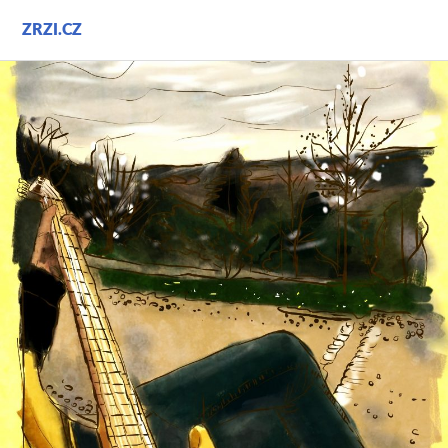
Přejít
ZRZI.CZ
k
obsahu
webu