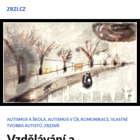
Přejít
ZRZI.CZ
k
obsahu
webu
AUTISMUS A ŠKOLA
,
AUTISMUS V ČR
,
KOMUNIKACE
,
VLASTNÍ
TVORBA AUTISTŮ
,
ZRZAVÁ