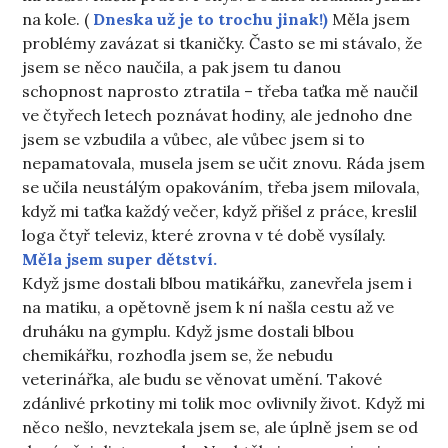
na kole. (
Dneska už je to trochu jinak!)
Měla jsem
problémy zavázat si tkaničky. Často se mi stávalo, že
jsem se něco naučila, a pak jsem tu danou
schopnost naprosto ztratila – třeba taťka mě naučil
ve čtyřech letech poznávat hodiny, ale jednoho dne
jsem se vzbudila a vůbec, ale vůbec jsem si to
nepamatovala, musela jsem se učit znovu. Ráda jsem
se učila neustálým opakováním, třeba jsem milovala,
když mi taťka každý večer, když přišel z práce, kreslil
loga čtyř televiz, které zrovna v té době vysílaly.
Měla jsem super dětství.
Když jsme dostali blbou matikářku, zanevřela jsem i
na matiku, a opětovně jsem k ní našla cestu až ve
druháku na gymplu. Když jsme dostali blbou
chemikářku, rozhodla jsem se, že nebudu
veterinářka, ale budu se věnovat umění. Takové
zdánlivé prkotiny mi tolik moc ovlivnily život. Když mi
něco nešlo, nevztekala jsem se, ale úplně jsem se od