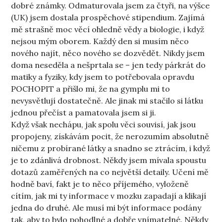
dobré známky. Odmaturovala jsem za čtyři, na výšce
(UK) jsem dostala prospěchové stipendium. Zajímá
mě strašně moc věcí ohledně vědy a biologie, i když
nejsou mým oborem. Každý den si musím něco
nového najít, něco nového se dozvědět. Nikdy jsem
doma neseděla a nešprtala se – jen tedy párkrát do
matiky a fyziky, kdy jsem to potřebovala opravdu
POCHOPIT a přišlo mi, že na gymplu mi to
nevysvětlují dostatečně. Ale jinak mi stačilo si látku
jednou přečíst a pamatovala jsem si ji.
Když však nechápu, jak spolu věci souvisí, jak jsou
propojeny, získávám pocit, že nerozumím absolutně
ničemu z probírané látky a snadno se ztrácím, i když
je to zdánlivá drobnost. Někdy jsem mívala spoustu
dotazů zaměřených na co největší detaily. Učení mě
hodně baví, fakt je to něco příjemého, vyloženě
cítím, jak mi ty informace v mozku zapadají a klikají
jedna do druhé. Ale musí mi být informace podány
tak, aby to bylo pohodlné a dobře vnímatelné. Někdy