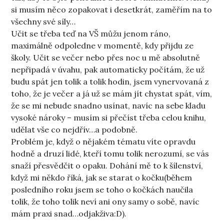
si musím něco zopakovat i desetkrát, zaměřím na to
všechny své síly…
Učit se třeba teď na VŠ můžu jenom ráno,
maximálně odpoledne v momentě, kdy přijdu ze
školy. Učit se večer nebo přes noc u mě absolutně
nepřipadá v úvahu, pak automaticky počítám, že už
budu spát jen tolik a tolik hodin, jsem vynervovaná z
toho, že je večer a já už se mám jít chystat spát, vím,
že se mi nebude snadno usínat, navíc na sebe kladu
vysoké nároky – musím si přečíst třeba celou knihu,
udělat vše co nejdřív…a podobně.
Problém je, když o nějakém tématu víte opravdu
hodně a druzí lidé, kteří tomu tolik nerozumí, se vás
snaží přesvědčit o opaku. Dohání mě to k šílenství,
když mi někdo říká, jak se starat o kočku(během
posledního roku jsem se toho o kočkách naučila
tolik, že toho tolik neví ani ony samy o sobě, navíc
mám praxi snad…odjakživa:D).