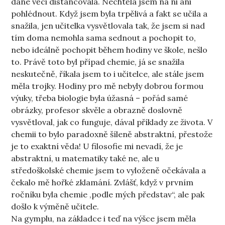
dané věci distancovala. Nechtěla jsem na ni ani
pohlédnout. Když jsem byla trpělivá a fakt se učila a
snažila, jen učitelka vysvětlovala tak, že jsem si nad
tím doma nemohla sama sednout a pochopit to,
nebo ideálně pochopit během hodiny ve škole, nešlo
to. Právě toto byl případ chemie, já se snažila
neskutečně, říkala jsem to i učitelce, ale stále jsem
měla trojky. Hodiny pro mě nebyly dobrou formou
výuky, třeba biologie byla úžasná – pořád samé
obrázky, profesor skvěle a obrazně doslovně
vysvětloval, jak co funguje, dával příklady ze života. V
chemii to bylo paradoxně šíleně abstraktní, přestože
je to exaktní věda! U filosofie mi nevadí, že je
abstraktní, u matematiky také ne, ale u
středoškolské chemie jsem to vyloženě očekávala a
čekalo mě hořké zklamání. Zvlášť, když v prvním
ročníku byla chemie ,podle mých představ“, ale pak
došlo k výměně učitele.
Na gymplu, na základce i teď na výšce jsem měla