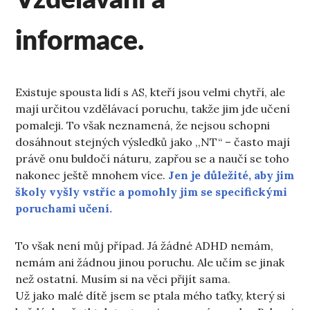
Vzdělávání a
informace.
Existuje spousta lidí s AS, kteří jsou velmi chytří, ale
mají určitou vzdělávací poruchu, takže jim jde učení
pomaleji. To však neznamená, že nejsou schopni
dosáhnout stejných výsledků jako ,,NT“ – často mají
právě onu buldočí náturu, zapřou se a naučí se toho
nakonec ještě mnohem více.
Jen je důležité, aby jim
školy vyšly vstříc a pomohly jim se specifickými
poruchami učení.
To však není můj případ. Já žádné ADHD nemám,
nemám ani žádnou jinou poruchu. Ale učím se jinak
než ostatní. Musím si na věci přijít sama.
Už jako malé dítě jsem se ptala mého taťky, který si