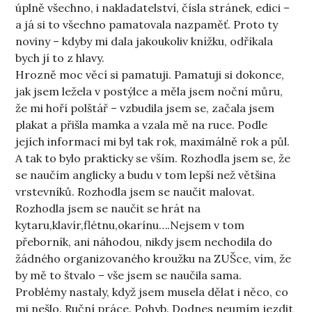
úplně všechno, i nakladatelství, čísla stránek, edici –
a já si to všechno pamatovala nazpaměť. Proto ty
noviny – kdyby mi dala jakoukoliv knížku, odříkala
bych jí to z hlavy.
Hrozně moc věcí si pamatuji. Pamatuji si dokonce,
jak jsem ležela v postýlce a měla jsem noční můru,
že mi hoří polštář – vzbudila jsem se, začala jsem
plakat a přišla mamka a vzala mě na ruce. Podle
jejích informací mi byl tak rok, maximálně rok a půl.
A tak to bylo prakticky se vším. Rozhodla jsem se, že
se naučím anglicky a budu v tom lepší než většina
vrstevníků. Rozhodla jsem se naučit malovat.
Rozhodla jsem se naučit se hrát na
kytaru,klavír,flétnu,okarínu….Nejsem v tom
přeborník, ani náhodou, nikdy jsem nechodila do
žádného organizovaného kroužku na ZUŠce, vím, že
by mě to štvalo – vše jsem se naučila sama.
Problémy nastaly, když jsem musela dělat i něco, co
mi nešlo. Ruční práce. Pohyb. Dodnes neumím jezdit