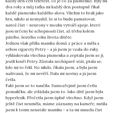
každý den četl teletext, co je co za písmenko. Byly mi
dva roky a můj taťka mi každý den postupně říkal
každé písmenko každého slova. Všichni to brali jako
hru, nikdo si nemyslel, že si to budu pamatovat,
natož číst – neurony v mozku vytváří spoje, které
jsou určeny ke schopnosti číst, až třeba kolem
pátého, šestého roku života dítěte.
Jednou však přišla mamka domů z práce a měla s
sebou cigarety Petry – a já jsem je vzala do ruky,
vyhláskovala všechna písmenka a zeptala jsem se jí,
jestli kouří Petry. Zůstala nechápavě stát, ptala se,
kdo mi to řekl. No nikdo, říkala jsem, a byla jsem
naštvaná, že mi nevěří. Dala mi noviny a já jsem
četla.
Fakt jsem se to naučila. Samozřejmě jsem četla
pomaličku, ale zvládala jsem to. Jako dítě jsem byla
hyperlexik. Přečetla jsem úplně všechno. Když jsem
ještě číst neuměla, máme záznamy na kameře, nutila
jsem k tomu neustále mamku – a ta mi musela číst