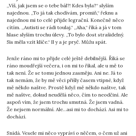
,,Víš, jak jsem se o tebe bál?! Kdes byla?“ slyším
najednou. ,,To já tak chodívám, promiň,“ řeknu a
najednou mi to celé přijde legrační. Konečně něco
cítím. ,,Autisti se rádi toulaj.“ ,,Aha,“ říká a já v tom
hlase slyším trochu úlevy. ,,To bylo dost strašidelný.
Sis měla vzít klíče.“ Il y a je pryč. Můžu spát.
Jenže ráno mi to přijde celé ještě debilnější. Říká se
ráno moudřejší večera, i on mi to říkal, ale u mě to
tak není. Že se tomu jednou zasměju. Ani ne. Já to
tak nemám, že by mě věci přišly časem vtipné, když
mě někdo naštve. Prostě když mě někdo naštve, tak
mě naštve, dokud neudělá něco, čím to neodčiní. Ale
aspoň vím, že jsem trochu smutná. Že jsem vadná.
Že nejsem normální. Ale…asi mi to dochází. Asi mi to
dochází.
Snídá. Vesele mi něco vypráví o něčem, o čem už ani