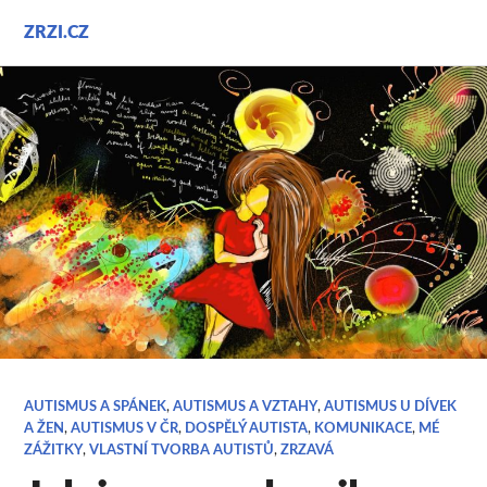
Přejít
ZRZI.CZ
k
obsahu
webu
AUTISMUS A SPÁNEK
,
AUTISMUS A VZTAHY
,
AUTISMUS U DÍVEK
A ŽEN
,
AUTISMUS V ČR
,
DOSPĚLÝ AUTISTA
,
KOMUNIKACE
,
MÉ
ZÁŽITKY
,
VLASTNÍ TVORBA AUTISTŮ
,
ZRZAVÁ