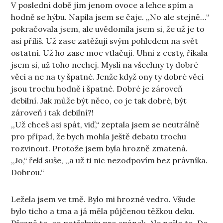
V poslední době jím jenom ovoce a lehce spím a
hodně se hýbu. Napila jsem se čaje. ,,No ale stejně…“
pokračovala jsem, ale uvědomila jsem si, že už je to
asi příliš. Už zase zatěžuji svým pohledem na svět
ostatní. Už ho zase moc vtlačuji. Uhni z cesty, říkala
jsem si, už toho nechej. Mysli na všechny ty dobré
věci a ne na ty špatné. Jenže když ony ty dobré věci
jsou trochu hodně i špatné. Dobré je zároveň
debilní. Jak může být něco, co je tak dobré, být
zároveň i tak debilní?!
,,Už chceš asi spát, viď,“ zeptala jsem se neutrálně
pro případ, že bych mohla ještě debatu trochu
rozvinout. Protože jsem byla hrozně zmatená.
,,Jo,“ řekl suše, ,,a už ti nic nezodpovím bez právníka.
Dobrou.“
Ležela jsem ve tmě. Bylo mi hrozné vedro. Všude
bylo ticho a tma a já měla půjčenou těžkou deku.
Přesně to, co potřebuju pro spánek. Ale nešlo to. Do