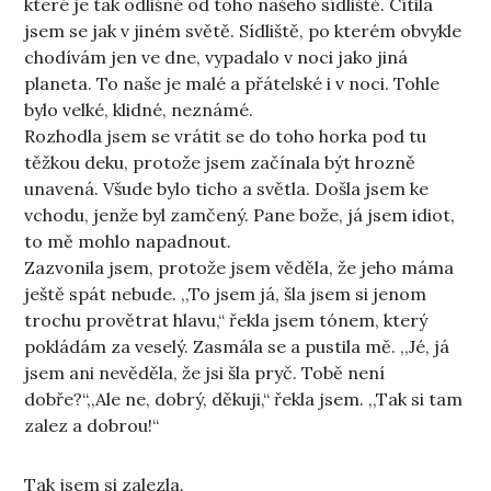
které je tak odlišné od toho našeho sídliště. Cítila
jsem se jak v jiném světě. Sídliště, po kterém obvykle
chodívám jen ve dne, vypadalo v noci jako jiná
planeta. To naše je malé a přátelské i v noci. Tohle
bylo velké, klidné, neznámé.
Rozhodla jsem se vrátit se do toho horka pod tu
těžkou deku, protože jsem začínala být hrozně
unavená. Všude bylo ticho a světla. Došla jsem ke
vchodu, jenže byl zamčený. Pane bože, já jsem idiot,
to mě mohlo napadnout.
Zazvonila jsem, protože jsem věděla, že jeho máma
ještě spát nebude. ,,To jsem já, šla jsem si jenom
trochu provětrat hlavu,“ řekla jsem tónem, který
pokládám za veselý. Zasmála se a pustila mě. ,,Jé, já
jsem ani nevěděla, že jsi šla pryč. Tobě není
dobře?“,,Ale ne, dobrý, děkuji,“ řekla jsem. ,,Tak si tam
zalez a dobrou!“
Tak jsem si zalezla.