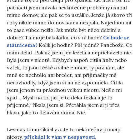
patnácti jsem mívala neskutečné problémy usnout
mimo domov, ale pak se to ustálilo. Jenže já skoro tři
roky nikde mimo domov sama nespala. Najednou mi
to zase vůbec nešlo. Jak může být něco debilní a
dobré? Ta moje bakalářka, co s ní bude?
Co bude se
státnicema?
Kolik je hodin? Půl jedné? Panebože. Co
mám dělat. Pak už jsem jen ležela a nepřicházelo nic.
Byla jsem v nicotě. Kdybych aspoň cítila hněv nebo
vztek, to jsou těžké a silné emoce, ty poznám, ale
mně se nechtělo ani brečet, ani přijímačky mě
nerozhodily, když jsem si na ně vzpomněla. Cítila
jsem jenom tu prázdnou velkou nicotu. Nešlo mi
spát. ,,Mysli na to, jak je ta deka těžká a je to
příjemné,“ říkala jsem si. Přetáhla jsem si ji přes
hlavu, jako to dělávám doma. Nic.
Levinas tomu říká il y a. Je to nekonečný princip
nicoty,
přichází k vám v nespavosti.