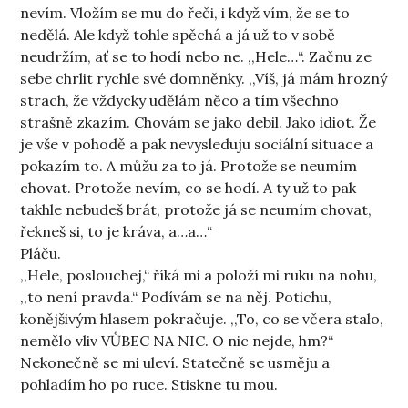
nevím. Vložím se mu do řeči, i když vím, že se to
nedělá. Ale když tohle spěchá a já už to v sobě
neudržím, ať se to hodí nebo ne. ,,Hele…“. Začnu ze
sebe chrlit rychle své domněnky. ,,Víš, já mám hrozný
strach, že vždycky udělám něco a tím všechno
strašně zkazím. Chovám se jako debil. Jako idiot. Že
je vše v pohodě a pak nevysleduju sociální situace a
pokazím to. A můžu za to já. Protože se neumím
chovat. Protože nevím, co se hodí. A ty už to pak
takhle nebudeš brát, protože já se neumím chovat,
řekneš si, to je kráva, a…a…“
Pláču.
,,Hele, poslouchej,“ říká mi a položí mi ruku na nohu,
,,to není pravda.“ Podívám se na něj. Potichu,
konějšivým hlasem pokračuje. ,,To, co se včera stalo,
nemělo vliv VŮBEC NA NIC. O nic nejde, hm?“
Nekonečně se mi uleví. Statečně se usměju a
pohladím ho po ruce. Stiskne tu mou.