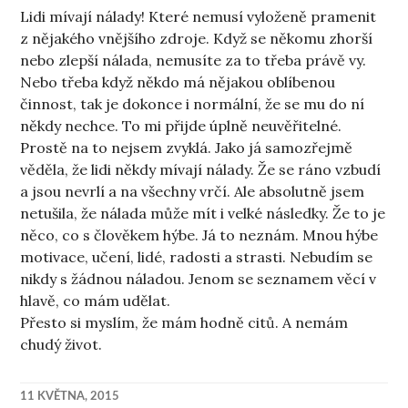
Lidi mívají nálady! Které nemusí vyloženě pramenit
z nějakého vnějšího zdroje. Když se někomu zhorší
nebo zlepší nálada, nemusíte za to třeba právě vy.
Nebo třeba když někdo má nějakou oblíbenou
činnost, tak je dokonce i normální, že se mu do ní
někdy nechce. To mi přijde úplně neuvěřitelné.
Prostě na to nejsem zvyklá. Jako já samozřejmě
věděla, že lidi někdy mívají nálady. Že se ráno vzbudí
a jsou nevrlí a na všechny vrčí. Ale absolutně jsem
netušila, že nálada může mít i velké následky. Že to je
něco, co s člověkem hýbe. Já to neznám. Mnou hýbe
motivace, učení, lidé, radosti a strasti. Nebudím se
nikdy s žádnou náladou. Jenom se seznamem věcí v
hlavě, co mám udělat.
Přesto si myslím, že mám hodně citů. A nemám
chudý život.
11 KVĚTNA, 2015