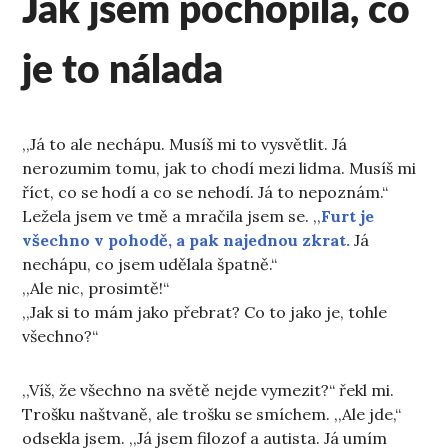
Jak jsem pochopila, co
je to nálada
,,Já to ale nechápu. Musíš mi to vysvětlit. Já
nerozumim tomu, jak to chodí mezi lidma. Musíš mi
říct, co se hodí a co se nehodí. Já to nepoznám.“
Ležela jsem ve tmě a mračila jsem se. ,,
Furt je
všechno v pohodě, a pak najednou zkrat.
Já
nechápu, co jsem udělala špatně.“
,,Ale nic, prosimtě!“
,,Jak si to mám jako přebrat? Co to jako je, tohle
všechno?“
,,Víš, že všechno na světě nejde vymezit?“ řekl mi.
Trošku naštvaně, ale trošku se smíchem. ,,Ale jde,“
odsekla jsem. ,,Já jsem filozof a autista. Já umím