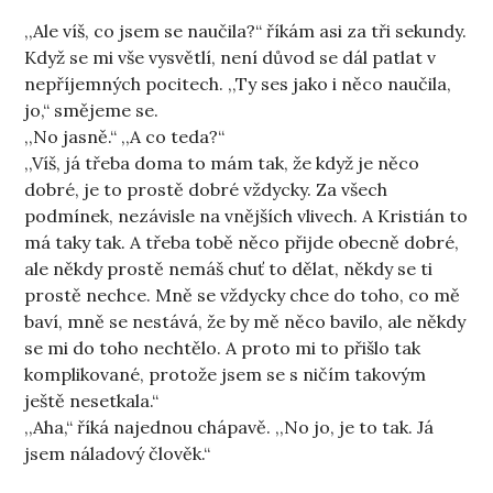
,,Ale víš, co jsem se naučila?“ říkám asi za tři sekundy.
Když se mi vše vysvětlí, není důvod se dál patlat v
nepříjemných pocitech. ,,Ty ses jako i něco naučila,
jo,“ smějeme se.
,,No jasně.“ ,,A co teda?“
,,Víš, já třeba doma to mám tak, že když je něco
dobré, je to prostě dobré vždycky. Za všech
podmínek, nezávisle na vnějších vlivech. A Kristián to
má taky tak. A třeba tobě něco přijde obecně dobré,
ale někdy prostě nemáš chuť to dělat, někdy se ti
prostě nechce. Mně se vždycky chce do toho, co mě
baví, mně se nestává, že by mě něco bavilo, ale někdy
se mi do toho nechtělo. A proto mi to přišlo tak
komplikované, protože jsem se s ničím takovým
ještě nesetkala.“
,,Aha,“ říká najednou chápavě. ,,No jo, je to tak. Já
jsem náladový člověk.“