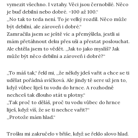
vymezit všechno. I vztahy. Věci jsou černobílé. Něco
je buď debilní nebo dobré. -100 až 100.“
,,No tak to teda není. To je velký rozdíl. Něco může
být debilní, ale zároveň i dobré.“
Zamračila jsem se ještě víc a přemýšlela, jestli si
mám přetáhnout deku přes uši a přestat poslouchat.
Ale chtěla jsem to vědět. ,,Jak to jako myslíš? Jak
může být něco debilní a zároveň i dobré?“
,,To máš tak,“ řekl mi, ,,že někdy jdeš vařit a chce se ti
udělat pořádná svíčková. Ale jindy tě sere už jen to,
když vůbec liješ tu vodu do hrnce. A rozhodně
nechceš tak dlouho stát u plotny.“
,,Tak proč to děláš, proč tu vodu vůbec do hrnce
liješ, když víš, že se ti nechce vařit?“
,,Protože mám hlad.“
Trošku mi zakručelo v břiše, když se řeklo slovo hlad.