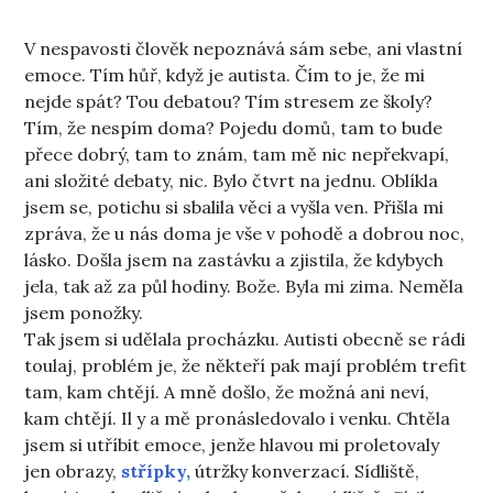
V nespavosti člověk nepoznává sám sebe, ani vlastní
emoce. Tím hůř, když je autista. Čím to je, že mi
nejde spát? Tou debatou? Tím stresem ze školy?
Tím, že nespím doma? Pojedu domů, tam to bude
přece dobrý, tam to znám, tam mě nic nepřekvapí,
ani složité debaty, nic. Bylo čtvrt na jednu. Oblíkla
jsem se, potichu si sbalila věci a vyšla ven. Přišla mi
zpráva, že u nás doma je vše v pohodě a dobrou noc,
lásko. Došla jsem na zastávku a zjistila, že kdybych
jela, tak až za půl hodiny. Bože. Byla mi zima. Neměla
jsem ponožky.
Tak jsem si udělala procházku. Autisti obecně se rádi
toulaj, problém je, že někteří pak mají problém trefit
tam, kam chtějí. A mně došlo, že možná ani neví,
kam chtějí. Il y a mě pronásledovalo i venku. Chtěla
jsem si utříbit emoce, jenže hlavou mi proletovaly
jen obrazy,
střípky,
útržky konverzací. Sídliště,