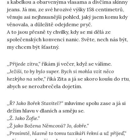
s kabelkou a obarvenýma vlasama a dívčíma skinny
jeans. Já mu, ze své hrozivé výšky 158 centimetrů,
věnuju asi nejhnusnější pohled, jaký jsem komu kdy
věnovala, a důležitě odejdeme pryč.
A to jsou přesně ty chvilky, kdy se mi dělá ze
společenských konvencí nanic. Světe, nech nás být,
my chcem být šťastný.
,,Přijede zítra,“
říkám jí večer, když se válíme.
,,Ježiši, to by bylo super. Bych si mohla vzít něco
hezkýho na sebe,“
říká Zita a já se skoro koušu do rtu,
abych se nerozbrečela dojetím.
,,Ř? Jako Bořek Stavitel?“
mluvíme spolu zase a já si
držím hlavu v dlaních a směju se.
,,Ž. Jako Žofie.“
,,Ž jako Božena Němcová? Jo, dobře.“
,,Prosímtě, hlavně to tomu taxikáři řekni a už přijeď,“