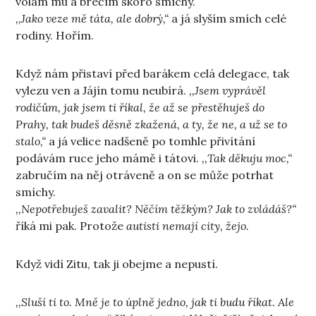
volám mu a brečím skoro smíchy.
,,Jako veze mě táta, ale dobrý,“
a já slyším smích celé
rodiny. Hořím.
Když nám přistaví před barákem celá delegace, tak
vylezu ven a Jájín tomu neubírá.
,,Jsem vyprávěl
rodičům, jak jsem ti říkal, že až se přestěhuješ do
Prahy, tak budeš děsně zkažená, a ty, že ne, a už se to
stalo,“
a já velice nadšeně po tomhle přivítání
podávám ruce jeho mámě i tátovi.
,,Tak děkuju moc,“
zabručím na něj otráveně a on se může potrhat
smíchy.
,,Nepotřebuješ zavalit? Něčím těžkým? Jak to zvládáš?“
říká mi pak. Protože
autisti nemají city, žejo.
Když vidí Zitu, tak ji obejme a nepustí.
,,Sluší ti to. Mně je to úplně jedno, jak ti budu říkat. Ale