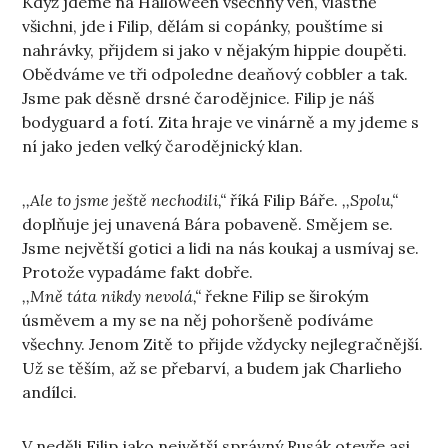
Když jdeme na Halloween všechny ven, vlastně
všichni, jde i Filip, dělám si copánky, pouštíme si
nahrávky, přijdem si jako v nějakým hippie doupěti.
Obědváme ve tři odpoledne deaňový cobbler a tak.
Jsme pak děsně drsné čarodějnice. Filip je náš
bodyguard a fotí. Zita hraje ve vinárně a my jdeme s
ní jako jeden velký čarodějnický klan.
,,Ale to jsme ještě nechodili,“
říká Filip Báře.
,,Spolu,“
doplňuje jej unavená Bára pobaveně. Smějem se.
Jsme největší gotici a lidi na nás koukaj a usmívaj se.
Protože vypadáme fakt dobře.
,,Mně táta nikdy nevolá,“
řekne Filip se širokým
úsměvem a my se na něj pohoršeně podíváme
všechny. Jenom Zitě to přijde vždycky nejlegračnější.
Už se těším, až se přebarví, a budem jak Charlieho
andílci.
V neděli Filip jako největší správný Rusák otevře asi