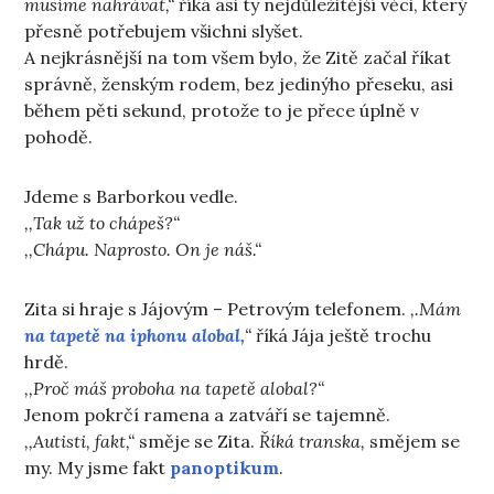
musíme nahrávat,“
říká asi ty nejdůležitější věci, který
přesně potřebujem všichni slyšet.
A nejkrásnější na tom všem bylo, že Zitě začal říkat
správně, ženským rodem, bez jedinýho přeseku, asi
během pěti sekund, protože to je přece úplně v
pohodě.
Jdeme s Barborkou vedle.
,,Tak už to chápeš?“
,,Chápu. Naprosto. On je náš.“
Zita si hraje s Jájovým – Petrovým telefonem.
,.Mám
na tapetě na iphonu alobal,
“
říká Jája ještě trochu
hrdě.
,,Proč máš proboha na tapetě alobal?“
Jenom pokrčí ramena a zatváří se tajemně.
,,Autisti, fakt,“
směje se Zita.
Říká transka,
smějem se
my. My jsme fakt
panoptikum
.