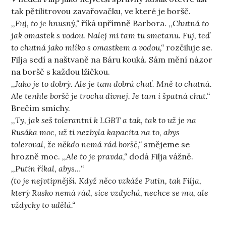
tak pětilitrovou zavařovačku, ve které je boršč.
,,Fuj, to je hnusný,“
říká upřímně Barbora.
,,Chutná to
jak omastek s vodou. Nalej mi tam tu smetanu. Fuj, teď
to chutná jako mlíko s omastkem a vodou,“
rozčiluje se.
Filja sedí a naštvaně na Báru kouká. Sám mění názor
na boršč s každou lžičkou.
,,Jako je to dobrý. Ale je tam dobrá chuť. Mně to chutná.
Ale tenhle boršč je trochu divnej. Je tam i špatná chut.“
Brečím smíchy.
,,Ty, jak seš tolerantní k LGBT a tak, tak to už je na
Rusáka moc, už ti nezbyla kapacita na to, abys
toleroval, že někdo nemá rád boršč,“
smějeme se
hrozně moc.
,,Ale to je pravda,“
dodá Filja vážně.
,,Putin říkal, abys…“
(to je nejvtipnější. Když něco vzkáže Putin, tak Filja,
který Rusko nemá rád, sice vzdychá, nechce se mu, ale
vždycky to udělá.“