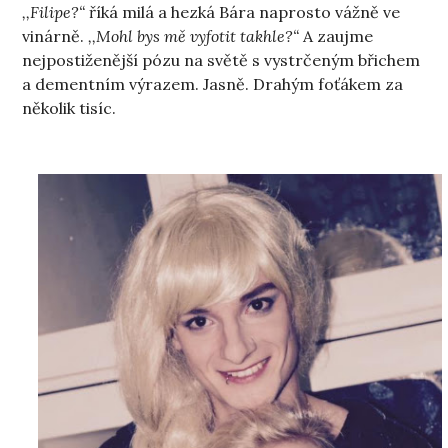
,,Filipe?“
říká milá a hezká Bára naprosto vážně ve
vinárně.
,,Mohl bys mě vyfotit takhle?“
A zaujme
nejpostiženější pózu na světě s vystrčeným břichem
a dementním výrazem. Jasně. Drahým foťákem za
několik tisíc.