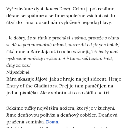
Vyřezáváme dýni.
James Deaň.
Celou ji pokreslíme,
děsně se spálíme a sedíme společně všichni asi do
čtyř do rána, dokud nám vyloženě nepadaj hlavy.
,,
Je dobrý, že si tímhle prochází s váma, protože s váma
se dá aspoň normálně mluvit, narozdíl od jiných holek,“
říká mně a Báře Jája už trochu vážněji.
,,Třeba ty máš
vysloveně mužský myšlení. A k tomu seš hezká. Fakt,
díky za vás.“
Nápodobně.
Bára ukazuje Jájovi, jak se hraje na její sidecut. Hraje
Entry of the Gladiators. Prej je tam paměť jen na
jednu písničku. Ale v sobotu si to rozšířila na tři.
Sekáme tužky největším nožem, který je v kuchyni.
Jíme deaňovou polívku a deaňový cobbler. Deaňová
pražená semínka.
Doma.