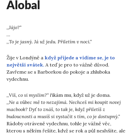
Alobal
,,Jájo?“
…
,,To je jasný. Já už jedu. Přiletím v noci.“
Žije v Londýně a
když přijede a vidíme se, je to
největší svátek.
A teď je pro to vážně důvod.
Zavřeme se s Barborkou do pokoje a zhluboka
vydechnu.
,,Víš, co si myslím?“
říkám mu, když už je doma.
,,Ne a vůbec mě to nezajímá. Nechceš mi koupit novej
macbook? Dyť to znáš, to tak je, když přiletíš z
budoucnosti a musíš si vystačit s tím, co je dostupný.“
Rádoby otráveně vydechnu, tohle je vážně věc,
kterou s někým řešíte, když se rok a půl neslyšíte, ale