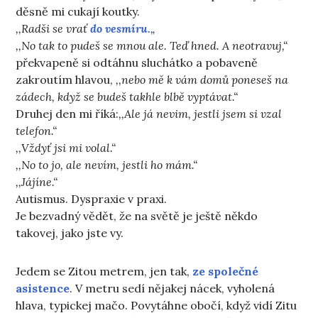
děsně mi cukají koutky.
,,Radši se vrať
do vesmíru.
„
,,No tak to pudeš se mnou ale. Teď hned. A neotravuj,“
překvapeně si odtáhnu sluchátko a pobaveně
zakroutím hlavou,
,,nebo mě k vám domů poneseš na
zádech, když se budeš takhle blbě vyptávat.“
Druhej den mi říká:
,,Ale já nevim, jestli jsem si vzal
telefon.“
,,Vždyť jsi mi volal.“
,,No to jo, ale nevím, jestli ho mám.“
,,Jájíne.“
Autismus. Dyspraxie v praxi.
Je bezvadný vědět, že na světě je ještě někdo
takovej, jako jste vy.
Jedem se Zitou metrem, jen tak,
ze společné
asistence
. V metru sedí nějakej nácek, vyholená
hlava, typickej mačo. Povytáhne obočí, když vidí Zitu